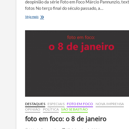
deopinião da série Foto em Foco Márcio Pannunzio, tex
fotos No terço final do século passado, a…
audiência
Veja mais
da
vergonha
&
sessão
vergonhosa
DESTAQUES
ESPECIAIS
FOTO EM FOCO
NOVA IMPRENSA
OPINIÃO
POLÍTICA
SÃO SEBASTIÃO
foto em foco: o 8 de janeiro