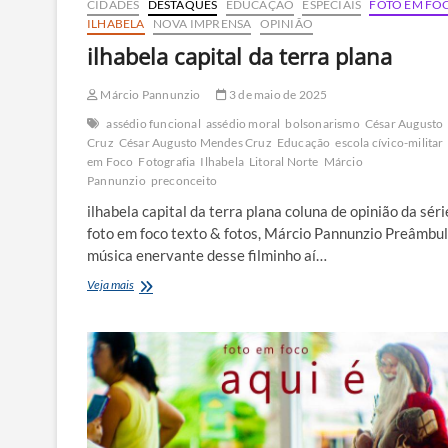
CIDADES
DESTAQUES
EDUCAÇÃO
ESPECIAIS
FOTO EM FO
ILHABELA
NOVA IMPRENSA
OPINIÃO
ilhabela capital da terra plana
Márcio Pannunzio
3 de maio de 2025
assédio funcional
assédio moral
bolsonarismo
César Augusto
Cruz
César Augusto Mendes Cruz
Educação
escola cívico-militar
em Foco
Fotografia
Ilhabela
Litoral Norte
Márcio
Pannunzio
preconceito
ilhabela capital da terra plana coluna de opinião da séri
foto em foco texto & fotos, Márcio Pannunzio Preâmbu
música enervante desse filminho aí…
ilhabela
Veja mais
capital
da
terra
plana