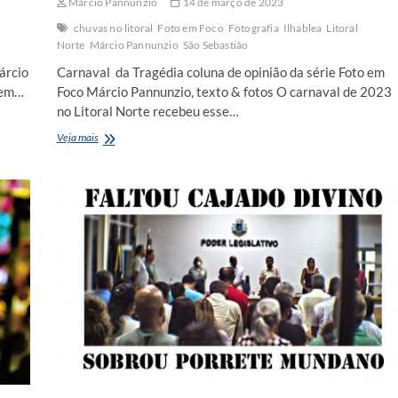
Márcio Pannunzio
14 de março de 2023
chuvas no litoral
Foto em Foco
Fotografia
Ilhablea
Litoral
Norte
Márcio Pannunzio
São Sebastião
árcio
Carnaval da Tragédia coluna de opinião da série Foto em
a em…
Foco Márcio Pannunzio, texto & fotos O carnaval de 2023
no Litoral Norte recebeu esse…
foto
Veja mais
em
foco:
Carnaval
da
Tragédia