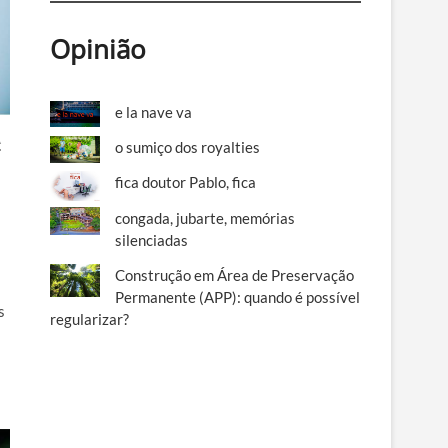
Opinião
e la nave va
A
o sumiço dos royalties
fica doutor Pablo, fica
congada, jubarte, memórias
silenciadas
Construção em Área de Preservação
Permanente (APP): quando é possível
s
regularizar?