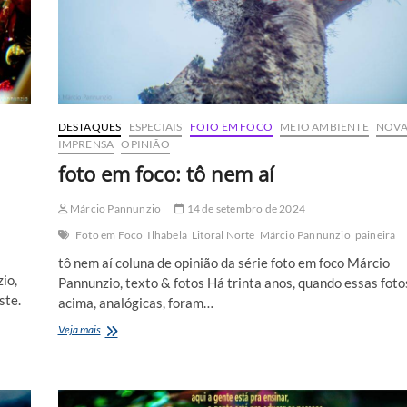
DESTAQUES
ESPECIAIS
FOTO EM FOCO
MEIO AMBIENTE
NOV
IMPRENSA
OPINIÃO
foto em foco: tô nem aí
Márcio Pannunzio
14 de setembro de 2024
Foto em Foco
Ilhabela
Litoral Norte
Márcio Pannunzio
paineira
tô nem aí coluna de opinião da série foto em foco Márcio
io,
Pannunzio, texto & fotos Há trinta anos, quando essas foto
ste.
acima, analógicas, foram…
foto
Veja mais
em
foco:
tô
nem