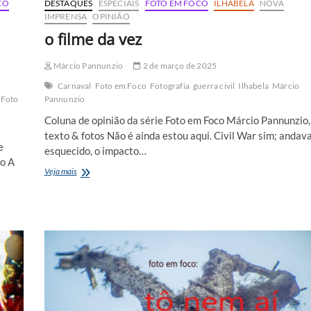
CO
DESTAQUES
ESPECIAIS
FOTO EM FOCO
ILHABELA
NOVA
IMPRENSA
OPINIÃO
o filme da vez
Márcio Pannunzio
2 de março de 2025
Carnaval
Foto em Foco
Fotografia
guerra civil
Ilhabela
Márcio
Foto
Pannunzio
Coluna de opinião da série Foto em Foco Márcio Pannunzio,
texto & fotos Não é ainda estou aqui. Civil War sim; andav
e
esquecido, o impacto…
lo A
o
Veja mais
filme
da
vez