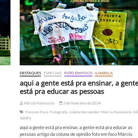
aí
DESTAQUES
ESPECIAIS
FOTO EM FOCO
ILHABELA
aqui a gente está pra ensinar, a gent
está pra educar as pessoas
Márcio Pannunzio
3 de fevereiro de 2024
Foto em Foco
Fotografia
Julieta Hernández
Márcio Pannunzio
Mi
Jujuba
aqui a gente está pra ensinar, a gente está pra educar as
pessoas artigo da coluna de opinião foto em foco Márcio