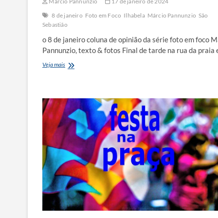
Márcio Pannunzio
17 de janeiro de 2024
8 de janeiro
Foto em Foco
Ilhabela
Márcio Pannunzio
São
Sebastião
o 8 de janeiro coluna de opinião da série foto em foco M
Pannunzio, texto & fotos Final de tarde na rua da prai
foto
Veja mais
em
foco:
o
8
de
janeiro