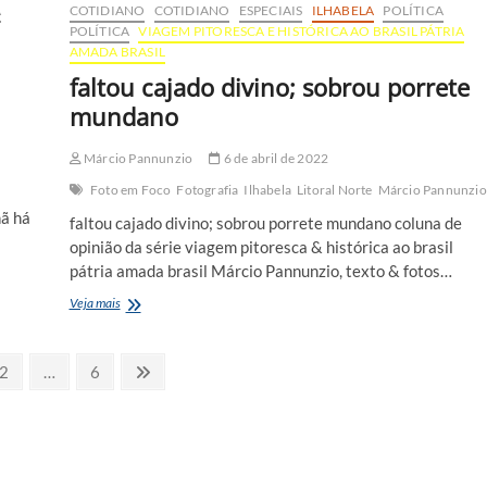
A
COTIDIANO
COTIDIANO
ESPECIAIS
ILHABELA
POLÍTICA
POLÍTICA
VIAGEM PITORESCA E HISTÓRICA AO BRASIL PÁTRIA
AMADA BRASIL
faltou cajado divino; sobrou porrete
mundano
Márcio Pannunzio
6 de abril de 2022
Foto em Foco
Fotografia
Ilhabela
Litoral Norte
Márcio Pannunzio
hã há
faltou cajado divino; sobrou porrete mundano coluna de
opinião da série viagem pitoresca & histórica ao brasil
pátria amada brasil Márcio Pannunzio, texto & fotos…
faltou
Veja mais
cajado
divino;
sobrou
Page
Page
Next
2
…
6
porrete
page
mundano