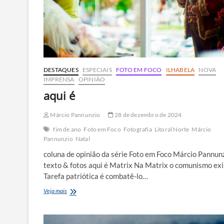
DESTAQUES
ESPECIAIS
FOTO EM FOCO
ILHABELA
NOVA
IMPRENSA
OPINIÃO
aqui é
Márcio Pannunzio
28 de dezembro de 2024
fim de ano
Foto em Foco
Fotografia
Litoral Norte
Márcio
Pannunzio
Natal
coluna de opinião da série Foto em Foco Márcio Pannunz
texto & fotos aqui é Matrix Na Matrix o comunismo exi
Tarefa patriótica é combatê-lo…
aqui
Veja mais
é