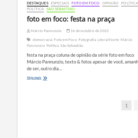
DESTAQUES
ESPECIAIS
FOTO EM FOCO
OPINIÃO
POLÍTIC
POLÍTICA
SÃO SEBASTIÃO
foto em foco: festa na praça
Márcio Pannunzio
16 de outubro de 2022
democracia
Foto em Foco
Fotografia
Litoral Norte
Márcio
Pannunzio
Política
São Sebastião
festa na praça coluna de opinião da série foto em foco
Márcio Pannunzio, texto & fotos apesar de você, aman
de ser, outro dia…
foto
Veja mais
em
foco:
festa
na
Paginação
Page
praça
1
de
posts