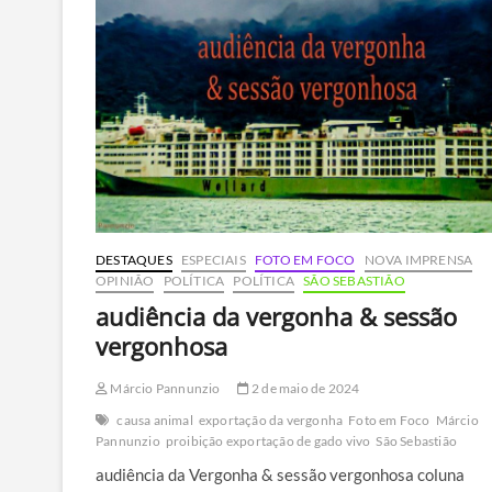
DESTAQUES
ESPECIAIS
FOTO EM FOCO
NOVA IMPRENSA
OPINIÃO
POLÍTICA
POLÍTICA
SÃO SEBASTIÃO
audiência da vergonha & sessão
vergonhosa
Márcio Pannunzio
2 de maio de 2024
causa animal
exportação da vergonha
Foto em Foco
Márcio
Pannunzio
proibição exportação de gado vivo
São Sebastião
audiência da Vergonha & sessão vergonhosa coluna