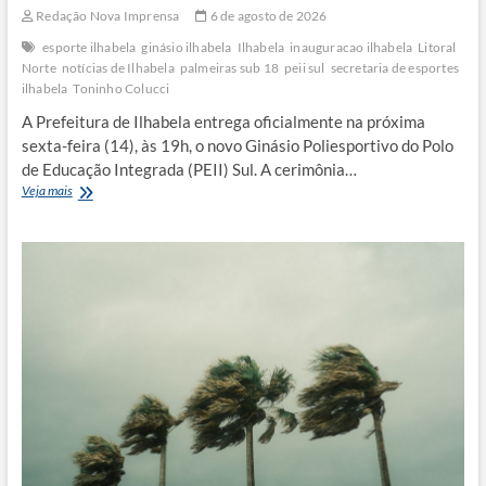
Redação Nova Imprensa
6 de agosto de 2026
esporte ilhabela
ginásio ilhabela
Ilhabela
inauguracao ilhabela
Litoral
Norte
notícias de Ilhabela
palmeiras sub 18
peii sul
secretaria de esportes
ilhabela
Toninho Colucci
A Prefeitura de Ilhabela entrega oficialmente na próxima
sexta-feira (14), às 19h, o novo Ginásio Poliesportivo do Polo
de Educação Integrada (PEII) Sul. A cerimônia…
Inauguração
Veja mais
de
ginásio
em
Ilhabela
tem
disputa
do
time
local
contra
Palmeiras