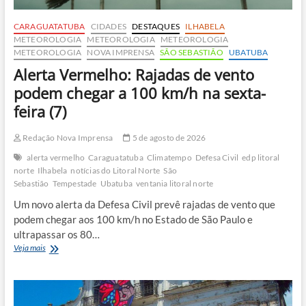
CARAGUATATUBA
CIDADES
DESTAQUES
ILHABELA
METEOROLOGIA
METEOROLOGIA
METEOROLOGIA
METEOROLOGIA
NOVA IMPRENSA
SÃO SEBASTIÃO
UBATUBA
Alerta Vermelho: Rajadas de vento
podem chegar a 100 km/h na sexta-
feira (7)
Redação Nova Imprensa
5 de agosto de 2026
alerta vermelho
Caraguatatuba
Climatempo
Defesa Civil
edp litoral
norte
Ilhabela
notícias do Litoral Norte
São
Sebastião
Tempestade
Ubatuba
ventania litoral norte
Um novo alerta da Defesa Civil prevê rajadas de vento que
podem chegar aos 100 km/h no Estado de São Paulo e
ultrapassar os 80…
Alerta
Veja mais
Vermelho:
Rajadas
de
vento