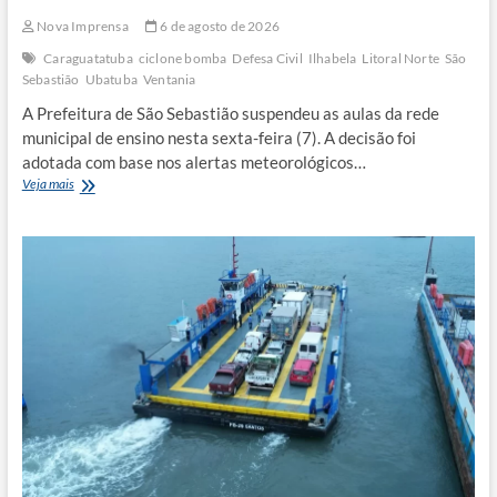
Nova Imprensa
6 de agosto de 2026
Caraguatatuba
ciclone bomba
Defesa Civil
Ilhabela
Litoral Norte
São
Sebastião
Ubatuba
Ventania
A Prefeitura de São Sebastião suspendeu as aulas da rede
municipal de ensino nesta sexta-feira (7). A decisão foi
adotada com base nos alertas meteorológicos…
Litoral
Veja mais
Norte
suspende
serviços
devido
alerta
de
ciclone-
bomba