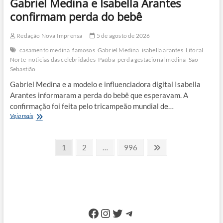
Gabriel Medina e Isabella Arantes
confirmam perda do bebê
Redação Nova Imprensa
5 de agosto de 2026
casamento medina
famosos
Gabriel Medina
isabella arantes
Litoral
Norte
noticias das celebridades
Paúba
perda gestacional medina
São
Sebastião
Gabriel Medina e a modelo e influenciadora digital Isabella
Arantes informaram a perda do bebê que esperavam. A
confirmação foi feita pelo tricampeão mundial de…
Gabriel
Veja mais
Medina
e
Paginação
Isabella
Page
Page
Page
Next
1
2
…
996
Arantes
page
de
confirmam
perda
posts
do
bebê
Facebook
Instagram
Twitter
Telegram