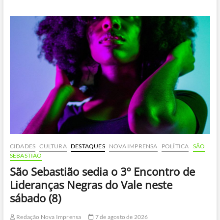
Sebastião
recebe
humorista
e
imitador
Porpetone
com
o
espetáculo
‘Epidemia
de
Risos’
neste
sábado
(8)
CIDADES
CULTURA
DESTAQUES
NOVA IMPRENSA
POLÍTICA
SÃO
SEBASTIÃO
São Sebastião sedia o 3º Encontro de
Lideranças Negras do Vale neste
sábado (8)
Redação Nova Imprensa
7 de agosto de 2026