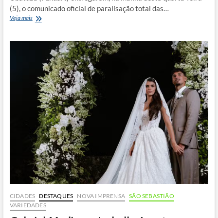
(5), o comunicado oficial de paralisação total das…
Funcionários
Veja mais
da
Fundart
confirmam
greve
em
Ubatuba
CIDADES
DESTAQUES
NOVA IMPRENSA
SÃO SEBASTIÃO
VARIEDADES