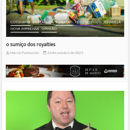
COTIDIANO
DESTAQUES
ESPECIAIS
FOTO EM FOCO
ILHABELA
NOVA IMPRENSA
OPINIÃO
o sumiço dos royalties
Márcio Pannunzio
23 de outubro de 2025