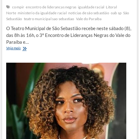
compir
encontro de liderancas negras
igualdade racial
Litoral
Norte
ministerio da igualdade racial
notícias de são sebastião
oab sp
São
Sebastião
teatro municipal sao sebastiao
Vale do Paraíba
O Teatro Municipal de São Sebastião recebe neste sábado (8),
das 8h às 16h, o 3º Encontro de Lideranças Negras do Vale do
Paraíba e…
São
Veja mais
Sebastião
sedia
o
3º
Encontro
de
Lideranças
Negras
do
Vale
neste
sábado
(8)