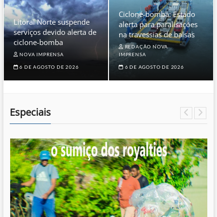
Ciclone-bomba: Estado
Litoral Norte suspende
alerta para paralisações
serviços devido alerta de
na travessias de balsas
ciclone-bomba
REDAÇÃO NOVA
NOVA IMPRENSA
IMPRENSA
6 DE AGOSTO DE 2026
6 DE AGOSTO DE 2026
Especiais