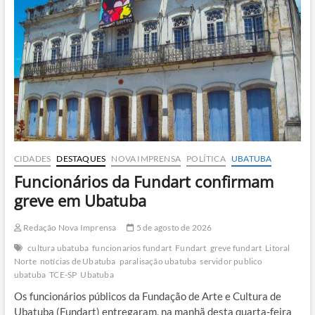
podem
chegar
a
100
km/h
na
sexta-
feira
(7)
CIDADES
DESTAQUES
NOVA IMPRENSA
POLÍTICA
UBATUBA
Funcionários da Fundart confirmam
greve em Ubatuba
Redação Nova Imprensa
5 de agosto de 2026
cultura ubatuba
funcionarios fundart
Fundart
greve fundart
Litoral
Norte
notícias de Ubatuba
paralisação ubatuba
servidor publico
ubatuba
TCE-SP
Ubatuba
Os funcionários públicos da Fundação de Arte e Cultura de
Ubatuba (Fundart) entregaram, na manhã desta quarta-feira