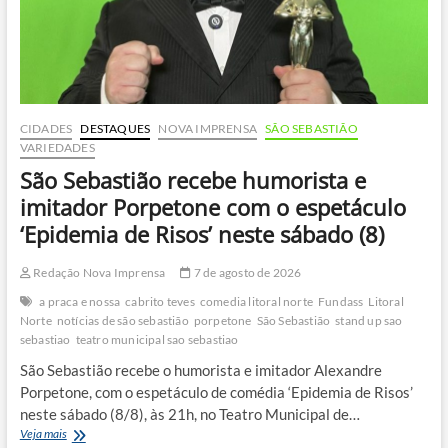
CIDADES
DESTAQUES
NOVA IMPRENSA
SÃO SEBASTIÃO
VARIEDADES
São Sebastião recebe humorista e
imitador Porpetone com o espetáculo
‘Epidemia de Risos’ neste sábado (8)
Redação Nova Imprensa
7 de agosto de 2026
a praca e nossa
cabrito teves
comedia litoral norte
Fundass
Litoral
Norte
notícias de são sebastião
porpetone
São Sebastião
stand up sao
sebastiao
teatro municipal sao sebastiao
São Sebastião recebe o humorista e imitador Alexandre
Porpetone, com o espetáculo de comédia ‘Epidemia de Risos’
neste sábado (8/8), às 21h, no Teatro Municipal de…
São
Veja mais