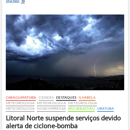
Após
Veja mais
protestos,
Câmara
inclui
mulher
trans
em
galeria
de
vereadoras
CARAGUATATUBA
CIDADES
DESTAQUES
ILHABELA
METEOROLOGIA
METEOROLOGIA
METEOROLOGIA
METEOROLOGIA
NOVA IMPRENSA
SÃO SEBASTIÃO
UBATUBA
Litoral Norte suspende serviços devido
alerta de ciclone-bomba