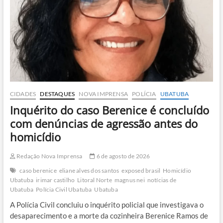
travessias
de
balsas
CIDADES
DESTAQUES
NOVA IMPRENSA
POLÍCIA
UBATUBA
Inquérito do caso Berenice é concluído
com denúncias de agressão antes do
homicídio
Redação Nova Imprensa
6 de agosto de 2026
caso berenice
eliane alves dos santos
exposed brasil
Homicídio
Ubatuba
irimar castilho
Litoral Norte
magnus nei
notícias de
Ubatuba
Polícia Civil Ubatuba
Ubatuba
A Polícia Civil concluiu o inquérito policial que investigava o
desaparecimento e a morte da cozinheira Berenice Ramos de