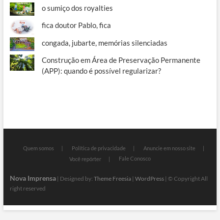
o sumiço dos royalties
fica doutor Pablo, fica
congada, jubarte, memórias silenciadas
Construção em Área de Preservação Permanente
(APP): quando é possível regularizar?
Quem somos
Política de privacidade
Anuncie em nosso site
Fale Conosco
Você repórter
Nova Imprensa
| Designed by:
Theme Freesia
|
WordPress
| © Copyright All
right reserved