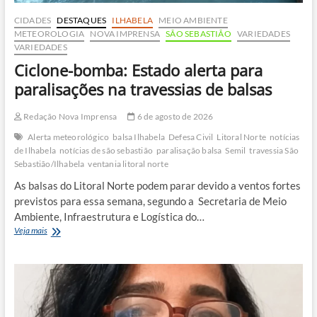
CIDADES
DESTAQUES
ILHABELA
MEIO AMBIENTE
METEOROLOGIA
NOVA IMPRENSA
SÃO SEBASTIÃO
VARIEDADES
VARIEDADES
Ciclone-bomba: Estado alerta para
paralisações na travessias de balsas
Redação Nova Imprensa
6 de agosto de 2026
Alerta meteorológico
balsa Ilhabela
Defesa Civil
Litoral Norte
notícias
de Ilhabela
notícias de são sebastião
paralisação balsa
Semil
travessia São
Sebastião/Ilhabela
ventania litoral norte
As balsas do Litoral Norte podem parar devido a ventos fortes
previstos para essa semana, segundo a Secretaria de Meio
Ambiente, Infraestrutura e Logística do…
Ciclone-
Veja mais
bomba:
Estado
alerta
para
paralisações
na