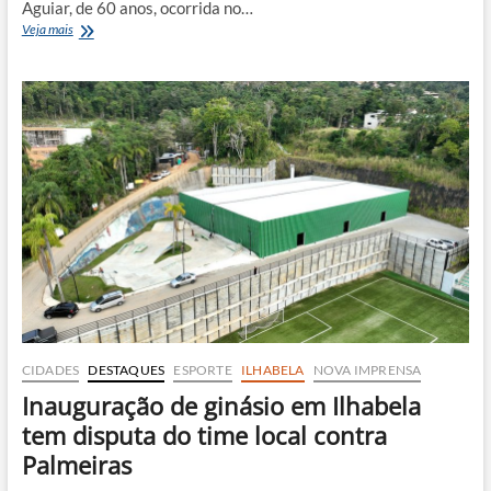
Aguiar, de 60 anos, ocorrida no…
Inquérito
Veja mais
do
caso
Berenice
é
concluído
com
denúncias
de
agressão
antes
do
homicídio
CIDADES
DESTAQUES
ESPORTE
ILHABELA
NOVA IMPRENSA
Inauguração de ginásio em Ilhabela
tem disputa do time local contra
Palmeiras