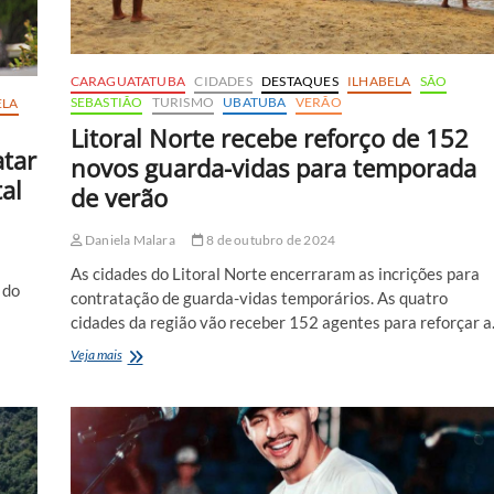
CARAGUATATUBA
CIDADES
DESTAQUES
ILHABELA
SÃO
SEBASTIÃO
TURISMO
UBATUBA
VERÃO
ELA
Litoral Norte recebe reforço de 152
atar
novos guarda-vidas para temporada
al
de verão
Daniela Malara
8 de outubro de 2024
As cidades do Litoral Norte encerraram as incrições para
 do
contratação de guarda-vidas temporários. As quatro
cidades da região vão receber 152 agentes para reforçar 
Litoral
Veja mais
Norte
recebe
reforço
de
152
novos
guarda-