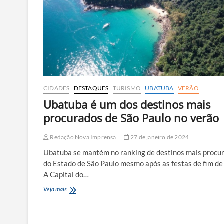
mil
temporários
para
o
Natal
CIDADES
DESTAQUES
TURISMO
UBATUBA
VERÃO
Ubatuba é um dos destinos mais
procurados de São Paulo no verão
Redação Nova Imprensa
27 de janeiro de 2024
Ubatuba se mantém no ranking de destinos mais procu
do Estado de São Paulo mesmo após as festas de fim de
A Capital do…
Ubatuba
Veja mais
é
um
dos