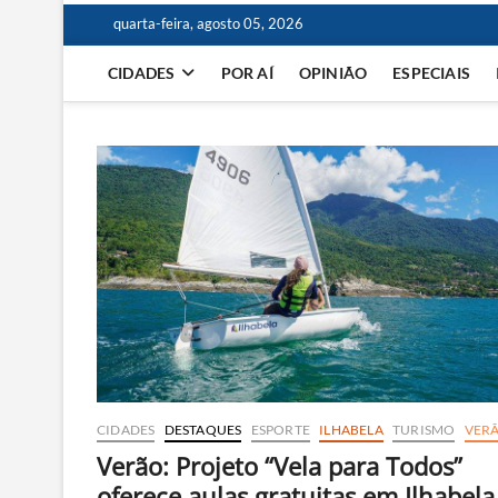
quarta-feira, agosto 05, 2026
CIDADES
POR AÍ
OPINIÃO
ESPECIAIS
CIDADES
DESTAQUES
ESPORTE
ILHABELA
TURISMO
VER
Verão: Projeto “Vela para Todos”
oferece aulas gratuitas em Ilhabela