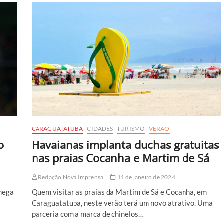
Pisadinha
e
Padre
Fábio
de
Melo
fecham
Festival
de
Verão
de
São
Sebastião
CARAGUATATUBA
CIDADES
TURISMO
VERÃO
o
Havaianas implanta duchas gratuitas
nas praias Cocanha e Martim de Sá
Redação Nova Imprensa
11 de janeiro de 2024
chega
Quem visitar as praias da Martim de Sá e Cocanha, em
Caraguatatuba, neste verão terá um novo atrativo. Uma
parceria com a marca de chinelos…