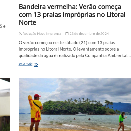
Bandeira vermelha: Verão começa
com 13 praias impróprias no Litoral
Norte
5 e
Redação Nova Imprensa
23 de dezembro de 2024
O verão começou neste sábado (21) com 13 praias
impróprias no Litoral Norte. O levantamento sobre a
qualidade da água é realizado pela Companhia Ambiental…
Bandeira
Veja mais
vermelha:
Verão
começa
com
13
praias
impróprias
no
Litoral
Norte