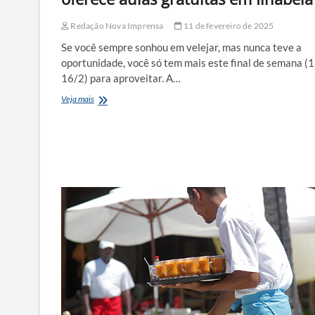
Redação Nova Imprensa
11 de fevereiro de 2025
Se você sempre sonhou em velejar, mas nunca teve a
oportunidade, você só tem mais este final de semana (1
16/2) para aproveitar. A…
Verão:
Veja mais
Projeto
“Vela
para
Todos”
oferece
aulas
gratuitas
em
Ilhabela