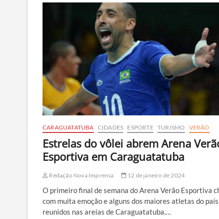
destinos
mais
procurados
de
São
Paulo
no
verão
CARAGUATATUBA
CIDADES
ESPORTE
TURISMO
VERÃO
Estrelas do vôlei abrem Arena Verã
Esportiva em Caraguatatuba
Redação Nova Imprensa
12 de janeiro de 2024
O primeiro final de semana do Arena Verão Esportiva 
com muita emoção e alguns dos maiores atletas do país
reunidos nas areias de Caraguatatuba.…