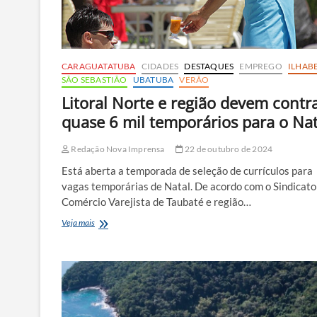
CARAGUATATUBA
CIDADES
DESTAQUES
EMPREGO
ILHAB
SÃO SEBASTIÃO
UBATUBA
VERÃO
Litoral Norte e região devem contr
quase 6 mil temporários para o Nat
Redação Nova Imprensa
22 de outubro de 2024
Está aberta a temporada de seleção de currículos para
vagas temporárias de Natal. De acordo com o Sindicato
Comércio Varejista de Taubaté e região…
Litoral
Veja mais
Norte
e
região
devem
contratar
quase
6