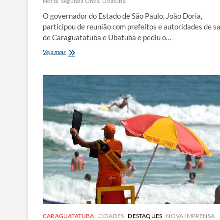
Norte
Segunda Onda
Ubatuba
O governador do Estado de São Paulo, João Doria,
participou de reunião com prefeitos e autoridades de s
de Caraguatatuba e Ubatuba e pediu o…
Estado
Veja mais
pede
endurecimento
das
ações
contra
pandemia
no
Litoral
Norte
CARAGUATATUBA
CIDADES
DESTAQUES
NOVA IMPRENSA