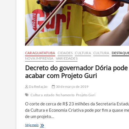
CARAGUATATUBA
CIDADES
CULTURA
CULTURA
DESTAQU
NOVA IMPRENSA
VARIEDADES
Decreto do governador Dória pode
acabar com Projeto Guri
Da Redação
30 de março de 2019
Cultura
estado
fechamento
Projeto Guri
O corte de cerca de R$ 23 milhões da Secretaria Estad
da Cultura e Economia Criativa pode por fim a quase m
de um projeto…
Decreto
Veja mais