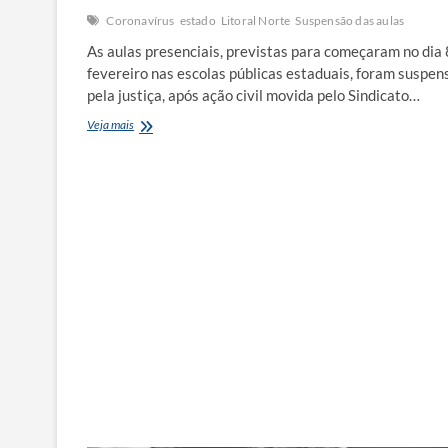
Coronavírus
estado
Litoral Norte
Suspensão das aulas
As aulas presenciais, previstas para começaram no dia 
fevereiro nas escolas públicas estaduais, foram suspen
pela justiça, após ação civil movida pelo Sindicato…
Justiça
Veja mais
suspende
retorno
às
aulas
presenciais
em
todo
Estado