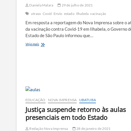
Daniela Malara
29 de julho de 2021
atraso
Covid
Envio
estado
Ilhabela
vacinação
Em resposta a reportagem do Nova Imprensa sobre o a
da vacinação contra Covid-19 em Ilhabela, o Governo d
Estado de São Paulo informou que…
Estado
Veja mais
promete
1,2
mil
doses
de
vacina
para
Ilhabela
esta
semana
EDUCAÇÃO
NOVA IMPRENSA
UBATUBA
Justiça suspende retorno às aulas
presenciais em todo Estado
Redação Nova Imprensa
28 de janeiro de 2021