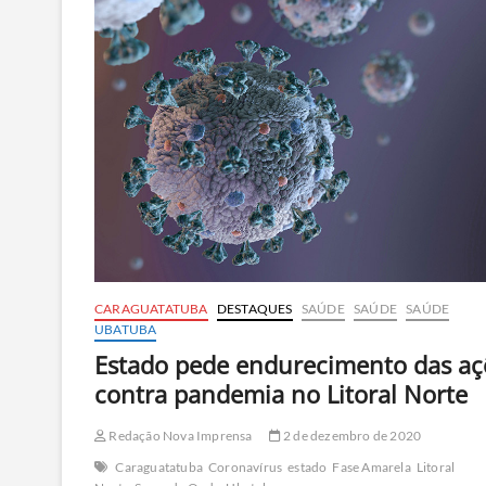
CARAGUATATUBA
DESTAQUES
SAÚDE
SAÚDE
SAÚDE
UBATUBA
Estado pede endurecimento das aç
contra pandemia no Litoral Norte
Redação Nova Imprensa
2 de dezembro de 2020
Caraguatatuba
Coronavírus
estado
Fase Amarela
Litoral