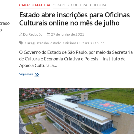
CARAGUATATUBA
CIDADES
CULTURA
CULTURA
Estado abre inscrições para Oficinas
Culturais online no mês de julho
traso
o
Da Redação
27 de junho de 2021
Caraguatatuba
estado
Oficinas Culturais
Online
O Governo do Estado de São Paulo, por meio da Secretaria
de Cultura e Economia Criativa e Poiesis – Instituto de
Apoio à Cultura, à…
Estado
Veja mais
abre
inscrições
para
Oficinas
Culturais
online
no
mês
de
julho