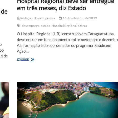
Hospital Regional deve ser entregue
em três meses, diz Estado
 de
Redação Nova Imprensa
16 de setembro de 2019
desemprego
estado
Hospital Regional
Obras
O Hospital Regional (HR), construído em Caraguatatuba,
deve entrar em funcionamento entre novembro e dezembro
o
A informação é do coordenador do programa ‘Saúde em
mpo
Ação’,…
 é de
Hospital
Veja mais
Regional
deve
ser
entregue
em
três
meses,
diz
Estado