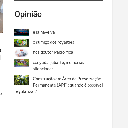
Opinião
e la nave va
o sumiço dos royalties
o
fica doutor Pablo, fica
l
congada, jubarte, memórias
silenciadas
Construção em Área de Preservação
Permanente (APP): quando é possível
regularizar?
na