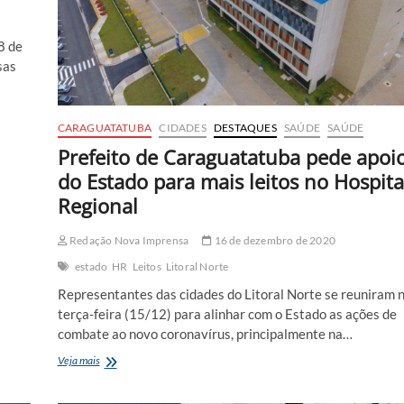
8 de
sas
CARAGUATATUBA
CIDADES
DESTAQUES
SAÚDE
SAÚDE
Prefeito de Caraguatatuba pede apoi
do Estado para mais leitos no Hospita
Regional
Redação Nova Imprensa
16 de dezembro de 2020
estado
HR
Leitos
Litoral Norte
Representantes das cidades do Litoral Norte se reuniram 
terça-feira (15/12) para alinhar com o Estado as ações de
combate ao novo coronavírus, principalmente na…
Prefeito
Veja mais
de
Caraguatatuba