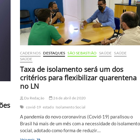
pede
apoio
do
Estado
para
mais
leitos
no
Hospital
Regional
CADERNOS
DESTAQUES
SÃO SEBASTIÃO
SAÚDE
SAÚDE
SAÚDE
Taxa de isolamento será um dos
critérios para flexibilizar quarentena
no LN
Da Redação
26 de abril de 2020
ões
covid-19
estado
Isolamento Social
A pandemia do novo coronavírus (Covid-19) paralisou o
Brasil há mais de um mês com a necessidade do isolamento
social, adotado como forma de reduzir…
Taxa
Veja mais