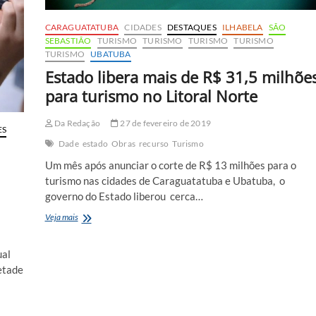
CARAGUATATUBA
CIDADES
DESTAQUES
ILHABELA
SÃO
SEBASTIÃO
TURISMO
TURISMO
TURISMO
TURISMO
TURISMO
UBATUBA
Estado libera mais de R$ 31,5 milhõe
para turismo no Litoral Norte
Da Redação
27 de fevereiro de 2019
ES
Dade
estado
Obras
recurso
Turismo
Um mês após anunciar o corte de R$ 13 milhões para o
turismo nas cidades de Caraguatatuba e Ubatuba, o
governo do Estado liberou cerca…
Estado
Veja mais
libera
mais
ual
de
R$
etade
31,5
milhões
para