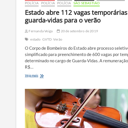
POLÍCIA
POLÍCIA
POLÍCIA
SÃO SEBASTIÃO
Estado abre 112 vagas temporárias
guarda-vidas para o verão
Fernanda Veiga
20 de setembro de 2019
estado
GVTD
Verão
O Corpo de Bombeiros do Estado abre processo seletiv
simplificado para preenchimento de 600 vagas por te
determinado no cargo de Guarda-Vidas. A remuneração
R$…
Estado
Veja mais
abre
112
vagas
temporárias
de
guarda-
vidas
para
o
verão