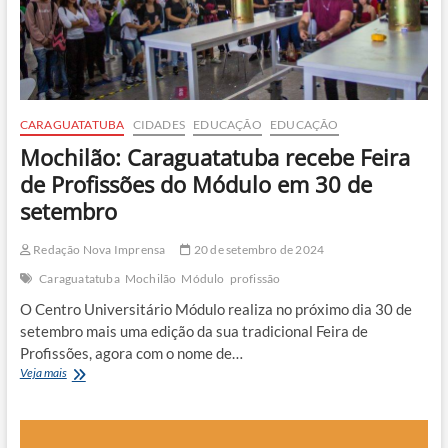
CARAGUATATUBA
CIDADES
EDUCAÇÃO
EDUCAÇÃO
Mochilão: Caraguatatuba recebe Feira
de Profissões do Módulo em 30 de
setembro
Redação Nova Imprensa
20 de setembro de 2024
Caraguatatuba
Mochilão
Módulo
profissão
O Centro Universitário Módulo realiza no próximo dia 30 de
setembro mais uma edição da sua tradicional Feira de
Profissões, agora com o nome de…
Mochilão:
Veja mais
Caraguatatuba
recebe
Feira
de