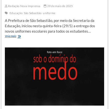
Redação Nova Imprensa
29 de maio de 2025
Educação
São Sebastião
uniforme
A Prefeitura de São Sebastião, por meio da Secretaria da
Educação, iniciou nesta quinta-feira (29/5) a entrega dos
novos uniformes escolares para todos os estudantes…
Prefeitura
Veja mais
de
São
Sebastião
inicia
entrega
dos
novos
uniformes
escolares
na
rede
municipal