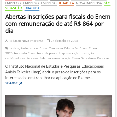
EMPREGO
EMPREGO
EMPREGO
ILHABELA
NOVA IMPRENSA
SÃO
SEBASTIÃO
UBATUBA
Abertas inscrições para fiscais do Enem
com remuneração de até R$ 864 por
dia
Redação Nova Imprensa
27 de maio de 2026
aplicação de provas
Brasil
Concurso
Educação
Enem
Enem
2026
fiscais do Enem
fiscal de prova
Inep
inscrição
inscrição
certificadores
Processo Seletivo
remuneração Enem
Servidores Públicos
O Instituto Nacional de Estudos e Pesquisas Educacionais
Anísio Teixeira (Inep) abriu o prazo de inscrições para os
interessados em trabalhar na aplicação do Exame…
Abertas
Veja mais
inscrições
para
fiscais
do
Enem
com
remuneração