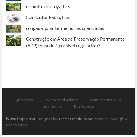
o sumiço dos royalties
fica doutor Pablo, fica
congada, jubarte, memórias silenciadas
Construção em Área de Preservação Permanente
(APP): quando é possível regularizar?
Quem somos
Política de privacidade
Anuncie em nosso site
Fale Conosco
Você repórter
Nova Imprensa
| Designed by:
Theme Freesia
|
WordPress
| © Copyright All
right reserved