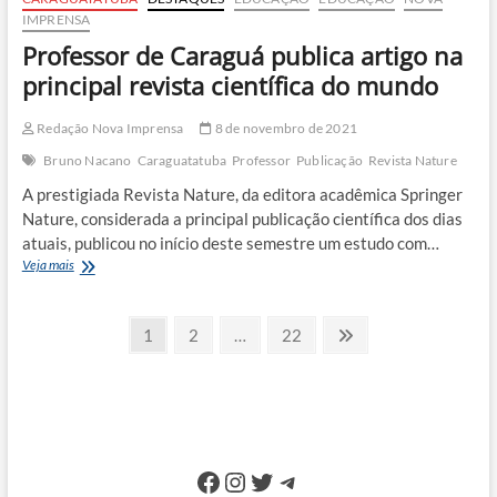
IMPRENSA
Professor de Caraguá publica artigo na
principal revista científica do mundo
Redação Nova Imprensa
8 de novembro de 2021
Bruno Nacano
Caraguatatuba
Professor
Publicação
Revista Nature
A prestigiada Revista Nature, da editora acadêmica Springer
Nature, considerada a principal publicação científica dos dias
atuais, publicou no início deste semestre um estudo com…
Professor
Veja mais
de
Caraguá
Paginação
publica
Page
Page
Page
Next
1
2
…
22
artigo
page
de
na
principal
posts
revista
científica
do
mundo
Facebook
Instagram
Twitter
Telegram