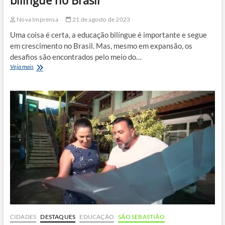
bilíngue no Brasil
Nova Imprensa
21 de agosto de 2023
Uma coisa é certa, a educação bilíngue é importante e segue
em crescimento no Brasil. Mas, mesmo em expansão, os
desafios são encontrados pelo meio do…
4
Veja mais
principais
desafios
da
educação
bilíngue
no
Brasil
CIDADES
DESTAQUES
EDUCAÇÃO
SÃO SEBASTIÃO