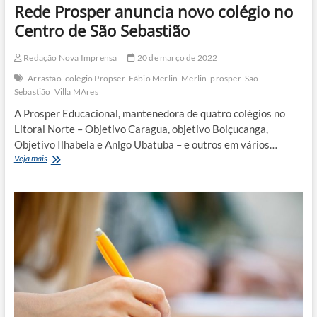
Rede Prosper anuncia novo colégio no
Centro de São Sebastião
Redação Nova Imprensa
20 de março de 2022
Arrastão
colégio Propser
Fábio Merlin
Merlin
prosper
São
Sebastião
Villa MAres
A Prosper Educacional, mantenedora de quatro colégios no
Litoral Norte – Objetivo Caragua, objetivo Boiçucanga,
Objetivo Ilhabela e Anlgo Ubatuba – e outros em vários…
Rede
Veja mais
Prosper
anuncia
novo
colégio
no
Centro
de
São
Sebastião