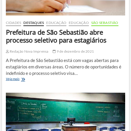
CIDADES
DESTAQUES
EDUCAÇÃO
EDUCAÇÃO
SÃO SEBASTIÃO
Prefeitura de São Sebastião abre
processo seletivo para estagiários
Redação Nova Imprensa
9 de dezembro de 2021
A Prefeitura de São Sebastião está com vagas abertas para
estagiários em diversas áreas. O número de oportunidades é
indefinido e o processo seletivo visa…
Prefeitura
Veja mais
de
São
Sebastião
abre
processo
seletivo
para
estagiários