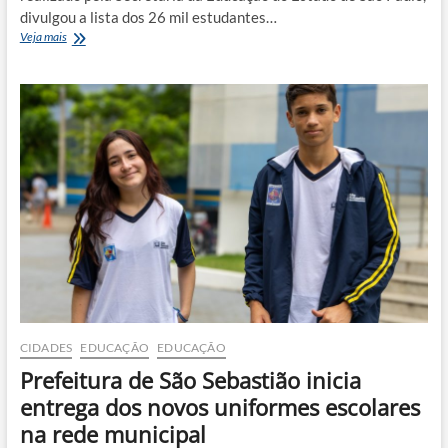
divulgou a lista dos 26 mil estudantes…
Quase
Veja mais
200
estudantes
do
Litoral
Norte
concorrem
a
vagas
para
intercâmbio
internacional
CIDADES
EDUCAÇÃO
EDUCAÇÃO
Prefeitura de São Sebastião inicia
entrega dos novos uniformes escolares
na rede municipal