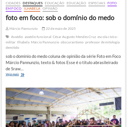
CIDADES
DESTAQUES
EDUCAÇÃO
EDUCAÇÃO
ESPECIAIS
FOTO
EM FOCO
ILHABELA
OPINIÃO
foto em foco: sob o domínio do medo
Márcio Pannunzio
22 de maio de 2025
Assédio
assédio funcional
César Augusto Mendes Cruz
escola cívico-
militar
Ilhabela
Márcio Pannunzio
obscurantismo
professor de mitologia
demitido
sob o domínio do medo coluna de opinião da série Foto em Foco
Márcio Pannunzio, texto & fotos Esse é o título abrasileirado
de Sraw…
foto
Veja mais
em
foco:
sob
o
domínio
do
medo