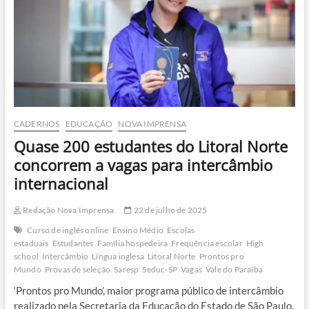
de
até
R$
864
por
dia
CADERNOS
EDUCAÇÃO
NOVA IMPRENSA
Quase 200 estudantes do Litoral Norte
concorrem a vagas para intercâmbio
internacional
Redação Nova Imprensa
22 de julho de 2025
Curso de inglês online
Ensino Médio
Escolas
estaduais
Estudantes
Família hospedeira
Frequência escolar
High
school
Intercâmbio
Língua inglesa
Litoral Norte
Prontos pro
Mundo
Provas de seleção
Saresp
Seduc-SP
Vagas
Vale do Paraíba
‘Prontos pro Mundo’, maior programa público de intercâmbio
realizado pela Secretaria da Educação do Estado de São Paulo,