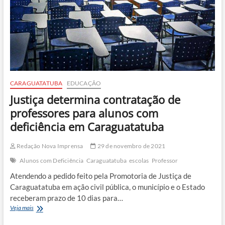
CARAGUATATUBA
EDUCAÇÃO
Justiça determina contratação de
professores para alunos com
deficiência em Caraguatatuba
Redação Nova Imprensa
29 de novembro de 2021
Alunos com Deficiência
Caraguatatuba
escolas
Professor
Atendendo a pedido feito pela Promotoria de Justiça de
Caraguatatuba em ação civil pública, o município e o Estado
receberam prazo de 10 dias para…
Justiça
Veja mais
determina