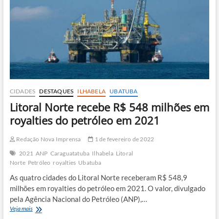
royalties
do
pré-
sal
CIDADES
DESTAQUES
ILHABELA
UBATUBA
Litoral Norte recebe R$ 548 milhões em
royalties do petróleo em 2021
Redação Nova Imprensa
1 de fevereiro de 2022
2021
ANP
Caraguatatuba
Ilhabela
Litoral
Norte
Petróleo
royalties
Ubatuba
As quatro cidades do Litoral Norte receberam R$ 548,9
milhões em royalties do petróleo em 2021. O valor, divulgado
pela Agência Nacional do Petróleo (ANP),…
Litoral
Veja mais
Norte