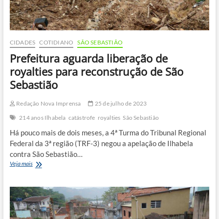
CIDADES
COTIDIANO
SÃO SEBASTIÃO
Prefeitura aguarda liberação de
royalties para reconstrução de São
Sebastião
Redação Nova Imprensa
25 de julho de 2023
214 anos Ilhabela
catástrofe
royalties
São Sebastião
Há pouco mais de dois meses, a 4ª Turma do Tribunal Regional
Federal da 3ª região (TRF-3) negou a apelação de Ilhabela
contra São Sebastião…
Prefeitura
Veja mais
aguarda
liberação
de
royalties
para
reconstrução