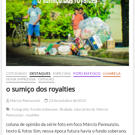
cinco
melhores
do
Brasil
em
gestão
de
royalties
do
petróleo
COTIDIANO
DESTAQUES
ESPECIAIS
FOTO EM FOCO
ILHABELA
NOVA IMPRENSA
OPINIÃO
o sumiço dos royalties
Márcio Pannunzio
23 de outubro de 2025
Fotografia
Fundo Soberano
Ilhabela
Litoral Norte
Márcio
Pannunzio
royalties
coluna de opinião da série foto em foco Márcio Pannunzio,
texto & fotos Sim, nessa época futura havia o fundo soberano.