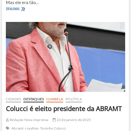
Mas ele era tão…
o
Veja mais
sumiço
dos
royalties
CIDADES
DESTAQUES
ILHABELA
POLÍTICA
Colucci é eleito presidente da ABRAMT
Redação Nova Imprensa
22 de janeiro de 2025
Abramt
royalties
Toninho Colucci