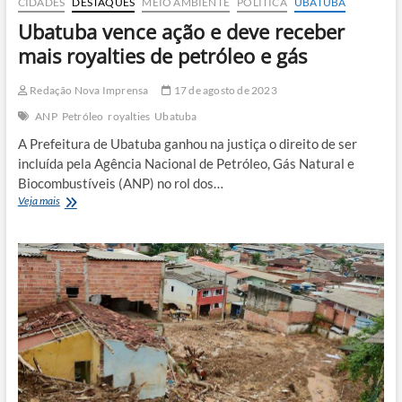
CIDADES
DESTAQUES
MEIO AMBIENTE
POLÍTICA
UBATUBA
Ubatuba vence ação e deve receber
mais royalties de petróleo e gás
Redação Nova Imprensa
17 de agosto de 2023
ANP
Petróleo
royalties
Ubatuba
A Prefeitura de Ubatuba ganhou na justiça o direito de ser
incluída pela Agência Nacional de Petróleo, Gás Natural e
Biocombustíveis (ANP) no rol dos…
Ubatuba
Veja mais
vence
ação
e
deve
receber
mais
royalties
de
petróleo
e
gás