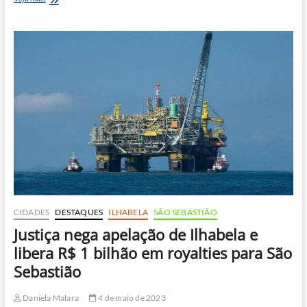
meses
depois,
bairros
afetados
pela
catástrofe
do
Carnaval
ainda
sofrem
com
a
falta
de
melhorias
CIDADES
DESTAQUES
ILHABELA
SÃO SEBASTIÃO
Justiça nega apelação de Ilhabela e
libera R$ 1 bilhão em royalties para São
Sebastião
Daniela Malara
4 de maio de 2023