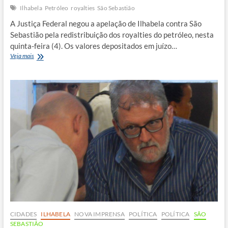
Ilhabela
Petróleo
royalties
São Sebastião
A Justiça Federal negou a apelação de Ilhabela contra São
Sebastião pela redistribuição dos royalties do petróleo, nesta
quinta-feira (4). Os valores depositados em juízo…
Justiça
Veja mais
nega
apelação
de
Ilhabela
e
libera
R$
1
bilhão
em
royalties
para
São
Sebastião
CIDADES
ILHABELA
NOVA IMPRENSA
POLÍTICA
POLÍTICA
SÃO
SEBASTIÃO