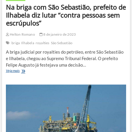
Na briga com São Sebastião, prefeito de
Ilhabela diz lutar “contra pessoas sem
escrúpulos”
Helton Romano
8 de janeiro de 2023
briga
Ilhabela
royalties
São Sebastião
A briga judicial por royalties do petróleo, entre São Sebastião
e Ilhabela, chegou ao Supremo Tribunal Federal. O prefeito
Felipe Augusto já festejava uma decisão…
Na
Veja mais
briga
com
São
Sebastião,
prefeito
de
Ilhabela
diz
lutar
“contra
pessoas