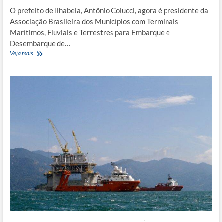
O prefeito de Ilhabela, Antônio Colucci, agora é presidente da
Associação Brasileira dos Municípios com Terminais
Marítimos, Fluviais e Terrestres para Embarque e
Desembarque de…
Colucci
Veja mais
é
eleito
presidente
da
ABRAMT