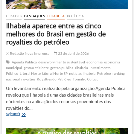
CIDADES
DESTAQUES
ILHABELA
POLÍTICA
Ilhabela aparece entre as cinco
melhores do Brasil em gestão de
royalties do petróleo
Redação Nova Imprensa
23 de abril de 2026
Agenda Pública
desenvolvimento sustentável
economia
economia
municipal
gestão eficiente
gestão pública
Ilhabela
Investimento
Público
Litoral Norte
Litoral Norte SP
noticias Ilhabela
Petróleo
ranking
nacional
royalties
Royalties do Petróleo
Toninho Colucci
Um levantamento realizado pela organização Agenda Pública
revelou que Ilhabela é uma das cidades brasileiras mais
eficientes na aplicação dos recursos provenientes dos
royalties do…
Ilhabela
Veja mais
aparece
entre
as