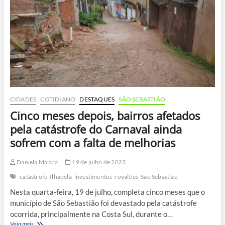
de
São
Sebastião
CIDADES
COTIDIANO
DESTAQUES
SÃO SEBASTIÃO
Cinco meses depois, bairros afetados
pela catástrofe do Carnaval ainda
sofrem com a falta de melhorias
Daniela Malara
19 de julho de 2023
catástrofe
Ilhabela
investimentos
royalties
São Sebastião
Nesta quarta-feira, 19 de julho, completa cinco meses que o
município de São Sebastião foi devastado pela catástrofe
ocorrida, principalmente na Costa Sul, durante o…
Cinco
Veja mais