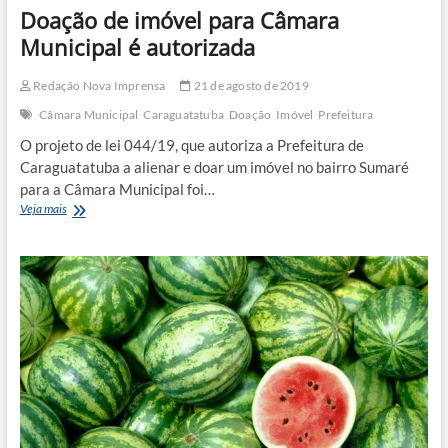
Doação de imóvel para Câmara
Municipal é autorizada
Redação Nova Imprensa
21 de agosto de 2019
Câmara Municipal
Caraguatatuba
Doação
Imóvel
Prefeitura
O projeto de lei 044/19, que autoriza a Prefeitura de
Caraguatatuba a alienar e doar um imóvel no bairro Sumaré
para a Câmara Municipal foi…
Doação
Veja mais
de
imóvel
para
Câmara
Municipal
é
autorizada