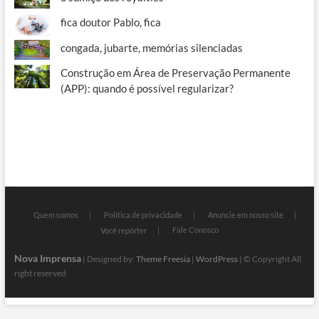
fica doutor Pablo, fica
congada, jubarte, memórias silenciadas
Construção em Área de Preservação Permanente
(APP): quando é possível regularizar?
Quem somos
Política de privacidade
Anuncie em nosso site
Fale Conosco
Você repórter
Nova Imprensa
| Designed by:
Theme Freesia
|
WordPress
| © Copyright All
right reserved