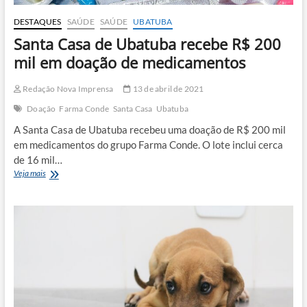
DESTAQUES
SAÚDE
SAÚDE
UBATUBA
Santa Casa de Ubatuba recebe R$ 200
mil em doação de medicamentos
Redação Nova Imprensa
13 de abril de 2021
Doação
Farma Conde
Santa Casa
Ubatuba
A Santa Casa de Ubatuba recebeu uma doação de R$ 200 mil
em medicamentos do grupo Farma Conde. O lote inclui cerca
de 16 mil…
Santa
Veja mais
Casa
de
Ubatuba
recebe
R$
200
mil
em
doação
de