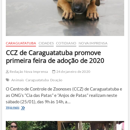
medicamentos
CARAGUATATUBA
CIDADES
COTIDIANO
NOVA IMPRENSA
CCZ de Caraguatatuba promove
primeira feira de adoção de 2020
Redação Nova Imprensa
24 de janeiro de 2020
Animais
Caraguatatuba
Doação
O Centro de Controle de Zoonoses (CCZ) de Caraguatatuba e
as ONG’s “Cia das Patas” e “Anjos de Patas” realizam neste
sábado (25/01), das 9h às 14h, a…
CCZ
Veja mais
de
Caraguatatuba
promove
primeira