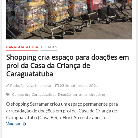
CARAGUATATUBA
CIDADES
Shopping cria espaço para doações em
prol da Casa da Criança de
Caraguatatuba
Redação Nova Imprensa
25 de outubro de 2021
Campanha
Caraguatatuba
Doação
serramar
shopping
O shopping Serramar criou um espaço permanente para
arrecadação de doações em prol da Casa da Criança de
Caraguatatuba (Casa Beija-Flor). Só neste ano, já…
Shopping
Veja mais
cria
espaço