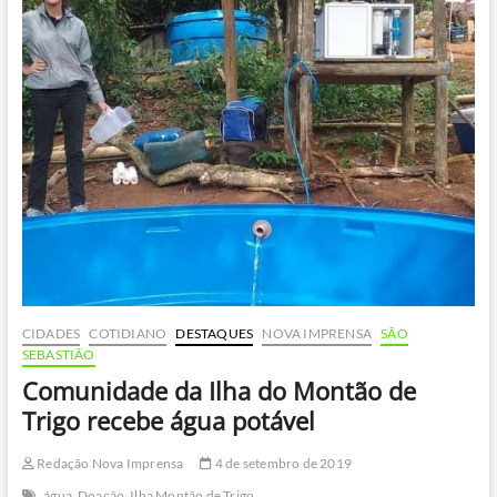
feira
de
adoção
de
2020
CIDADES
COTIDIANO
DESTAQUES
NOVA IMPRENSA
SÃO
SEBASTIÃO
Comunidade da Ilha do Montão de
Trigo recebe água potável
Redação Nova Imprensa
4 de setembro de 2019
água
Doação
Ilha Montão de Trigo