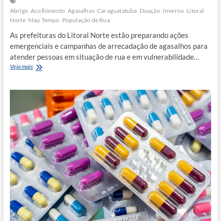
Abrigo
Acolhimento
Agasalhos
Caraguatatuba
Doação
Inverno
Litoral
Norte
Mau Tempo
População de Rua
As prefeituras do Litoral Norte estão preparando ações
emergenciais e campanhas de arrecadação de agasalhos para
atender pessoas em situação de rua e em vulnerabilidade…
Ações
Veja mais
emergenciais
visam
acolher
pessoas
vulneráveis
durante
onda
de
frio