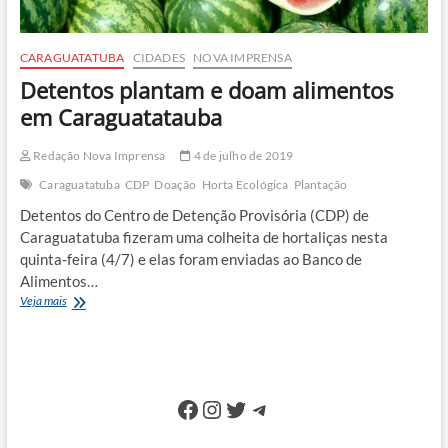
CARAGUATATUBA
CIDADES
NOVA IMPRENSA
Detentos plantam e doam alimentos
em Caraguatatauba
Redação Nova Imprensa
4 de julho de 2019
Caraguatatuba
CDP
Doação
Horta Ecológica
Plantação
Detentos do Centro de Detenção Provisória (CDP) de
Caraguatatuba fizeram uma colheita de hortaliças nesta
quinta-feira (4/7) e elas foram enviadas ao Banco de
Alimentos…
Detentos
Veja mais
plantam
e
doam
alimentos
em
Facebook
Instagram
Twitter
Telegram
Caraguatatauba