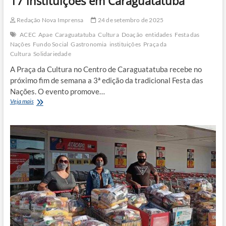
17 instituições em Caraguatatuba
Redação Nova Imprensa
24 de setembro de 2025
ACEC
Apae
Caraguatatuba
Cultura
Doação
entidades
Festa das
Nações
Fundo Social
Gastronomia
instituições
Praça da
Cultura
Solidariedade
A Praça da Cultura no Centro de Caraguatatuba recebe no
próximo fim de semana a 3ª edição da tradicional Festa das
Nações. O evento promove…
Solidariedade:
Veja mais
Festa
das
Nações
reúne
17
instituições
em
Caraguatatuba