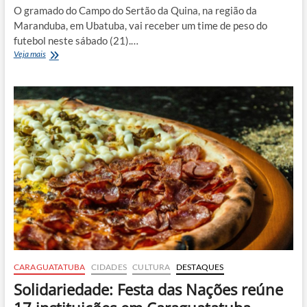
O gramado do Campo do Sertão da Quina, na região da
Maranduba, em Ubatuba, vai receber um time de peso do
futebol neste sábado (21).…
Craques
Veja mais
do
futebol
entram
em
campo
para
ajudar
vítimas
das
chuvas
em
Ubatuba
CARAGUATATUBA
CIDADES
CULTURA
DESTAQUES
Solidariedade: Festa das Nações reúne