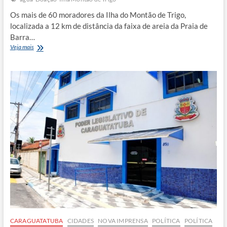
Os mais de 60 moradores da Ilha do Montão de Trigo,
localizada a 12 km de distância da faixa de areia da Praia de
Barra…
Comunidade
Veja mais
da
Ilha
do
Montão
de
Trigo
recebe
água
potável
CARAGUATATUBA
CIDADES
NOVA IMPRENSA
POLÍTICA
POLÍTICA