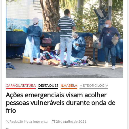
para
doações
em
prol
da
Casa
da
Criança
de
Caraguatatuba
CARAGUATATUBA
DESTAQUES
ILHABELA
METEOROLOGIA
Ações emergenciais visam acolher
pessoas vulneráveis durante onda de
frio
Redação Nova Imprensa
28 de julho de 2021