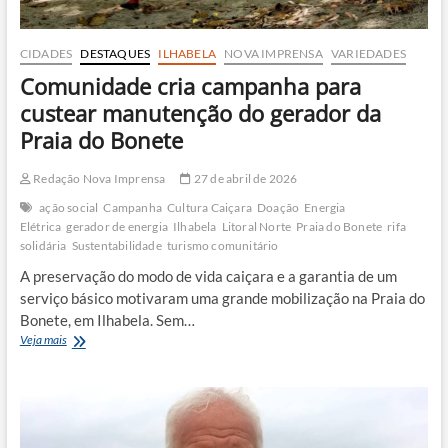
CIDADES
DESTAQUES
ILHABELA
NOVA IMPRENSA
VARIEDADES
Comunidade cria campanha para
custear manutenção do gerador da
Praia do Bonete
Redação Nova Imprensa
27 de abril de 2026
ação social
Campanha
Cultura Caiçara
Doação
Energia
Elétrica
gerador de energia
Ilhabela
Litoral Norte
Praia do Bonete
rifa
solidária
Sustentabilidade
turismo comunitário
A preservação do modo de vida caiçara e a garantia de um
serviço básico motivaram uma grande mobilização na Praia do
Bonete, em Ilhabela. Sem…
Comunidade
Veja mais
cria
campanha
para
custear
manutenção
do