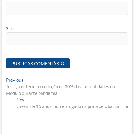
Site
Navegação
Previous
Previous
post:
Justiça determina redução de 30% das mensalidades do
de
Módulo durante pandemia
Post
Next
Next
post:
Jovem de 16 anos morre afogado na praia de Ubatumirim