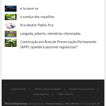
e la nave va
o sumiço dos royalties
fica doutor Pablo, fica
congada, jubarte, memórias silenciadas
Construção em Área de Preservação Permanente
(APP): quando é possível regularizar?
Quem somos
Política de privacidade
Anuncie em nosso site
Fale Conosco
Você repórter
Nova Imprensa
| Designed by:
Theme Freesia
|
WordPress
| © Copyright All