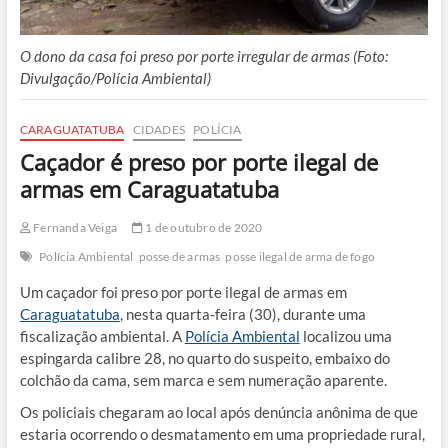
O dono da casa foi preso por porte irregular de armas (Foto:
Divulgação/Polícia Ambiental)
CARAGUATATUBA
CIDADES
POLÍCIA
Caçador é preso por porte ilegal de
armas em Caraguatatuba
Fernanda Veiga
1 de outubro de 2020
Polícia Ambiental
posse de armas
posse ilegal de arma de fogo
Um caçador foi preso por porte ilegal de armas em
Caraguatatuba
, nesta quarta-feira (30), durante uma
fiscalização ambiental. A
Polícia Ambiental
localizou uma
espingarda calibre 28, no quarto do suspeito, embaixo do
colchão da cama, sem marca e sem numeração aparente.
Os policiais chegaram ao local após denúncia anônima de que
estaria ocorrendo o desmatamento em uma propriedade rural,