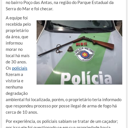
no bairro Poço das Antas, na região do Parque Estadual da
Serra do Mar e foi checar.
A equipe foi
recebida pelo
proprietário
da área, que
informou
morar no
local há mais
de 30 anos.
Os
policiais
fizeram a
vistoria e
nenhuma
degradação
ambiental foi localizada, porém, o proprietário teria informado
que respondeu processo por posse ilegal de arma de fogo há
cerca de 10 anos.
Por experiência, os policiais sabiam se tratar de um caçador;
por isso ele foi questionado se em sua propriedade havia