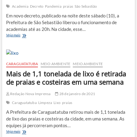
Academia
Decreto
Pandemia
praias
São Sebastião
Em novo decreto, publicado na noite deste sábado (10), a
Prefeitura de São Sebastião liberou o funcionamento de
academias até as 20h. Na cidade, esse…
São
Veja mais
Sebastião
autoriza
reabertura
de
academias
CARAGUATATUBA
MEIO AMBIENTE
MEIO AMBIENTE
Mais de 1,1 tonelada de lixo é retirada
de praias e costeiras em uma semana
Redação Nova Imprensa
28 de janeiro de 2021
Caraguatatuba
Limpeza
Lixo
praias
A Prefeitura de Caraguatatuba retirou mais de 1,1 tonelada
de lixo das praias e costeiras da cidade, em uma semana. As
equipes já percorreram pontos…
Mais
Veja mais
de