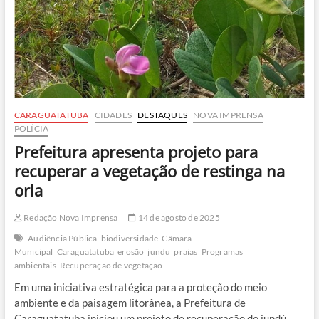
CARAGUATATUBA
CIDADES
DESTAQUES
NOVA IMPRENSA
POLÍCIA
Prefeitura apresenta projeto para
recuperar a vegetação de restinga na
orla
Redação Nova Imprensa
14 de agosto de 2025
Audiência Pública
biodiversidade
Câmara
Municipal
Caraguatatuba
erosão
jundu
praias
Programas
ambientais
Recuperação de vegetação
Em uma iniciativa estratégica para a proteção do meio
ambiente e da paisagem litorânea, a Prefeitura de
Caraguatatuba iniciou um projeto de recuperação do jundú…