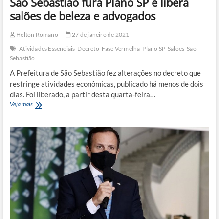
São Sebastião fura Plano SP e libera
liberam
comércios
salões de beleza e advogados
Helton Romano
27 de janeiro de 2021
Atividades Essenciais
Decreto
Fase Vermelha
Plano SP
Salões
São
Sebastião
A Prefeitura de São Sebastião fez alterações no decreto que
restringe atividades econômicas, publicado há menos de dois
dias. Foi liberado, a partir desta quarta-feira…
São
Veja mais
Sebastião
fura
Plano
SP
e
libera
salões
de
beleza
e
advogados