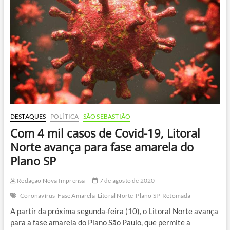
todo
Estado
de
SP
DESTAQUES
POLÍTICA
SÃO SEBASTIÃO
Com 4 mil casos de Covid-19, Litoral
Norte avança para fase amarela do
Plano SP
Redação Nova Imprensa
7 de agosto de 2020
Coronavírus
Fase Amarela
Litoral Norte
Plano SP
Retomada
A partir da próxima segunda-feira (10), o Litoral Norte avança
para a fase amarela do Plano São Paulo, que permite a