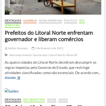
DESTAQUES
ILHABELA
NOVA IMPRENSA
POLÍTICA
SÃO
SEBASTIÃO
Prefeitos do Litoral Norte enfrentam
governador e liberam comércios
Helton Romano
3 de fevereiro de 2021
Descumprimento
fase laranja
Litoral Norte
Plano SP
As quatro cidades do Litoral Norte decidiram descumprir as
regras impostas pelo Governo do Estado, que restringe
atividades classificadas como não essenciais. De acordo com…
Prefeitos
Veja mais
do
Litoral
Norte
enfrentam
governador
DESTAQUES
SÃO SEBASTIÃO
SAÚDE
SAÚDE
e