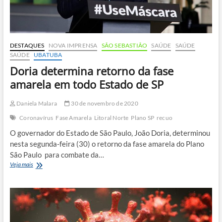
DESTAQUES
NOVA IMPRENSA
SÃO SEBASTIÃO
SAÚDE
SAÚDE
SAÚDE
UBATUBA
Doria determina retorno da fase
amarela em todo Estado de SP
Daniela Malara
30 de novembro de 2020
Coronavírus
Fase Amarela
Litoral Norte
Plano SP
recuo
O governador do Estado de São Paulo, João Doria, determinou
nesta segunda-feira (30) o retorno da fase amarela do Plano
São Paulo para combate da…
Doria
Veja mais
determina
retorno
da
fase
amarela
em