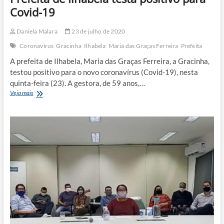
Covid-19
Daniela Malara
23 de julho de 2020
Coronavírus
Gracinha
Ilhabela
Maria das Graças Ferreira
Prefeita
A prefeita de Ilhabela, Maria das Graças Ferreira, a Gracinha,
testou positivo para o novo coronavírus (Covid-19), nesta
quinta-feira (23). A gestora, de 59 anos,…
Prefeita
Veja mais
de
Ilhabela
testa
positivo
para
Covid-
19