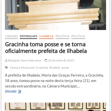
CIDADES
DESTAQUES
ILHABELA
POLÍTICA
POLÍTICA
Gracinha toma posse e se torna
oficialmente prefeita de Ilhabela
Redação Nova Imprensa
22 de maio de 2019
Câmara Municipal
Gracinha
Ilhabela
posse
A prefeita de Ilhabela, Maria das Graças Ferreira, a Gracinha,
58 anos, tomou posse na noite desta terça-feira (21), em
sessão extraordinária, na Câmara Municipal,…
Gracinha
Veja mais
toma
posse
e
se