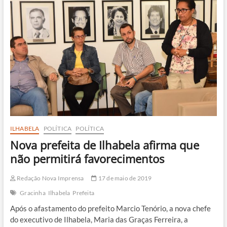
torna
oficialmente
prefeita
de
Ilhabela
ILHABELA
POLÍTICA
POLÍTICA
Nova prefeita de Ilhabela afirma que
não permitirá favorecimentos
Redação Nova Imprensa
17 de maio de 2019
Gracinha
Ilhabela
Prefeita
Após o afastamento do prefeito Marcio Tenório, a nova chefe
do executivo de Ilhabela, Maria das Graças Ferreira, a