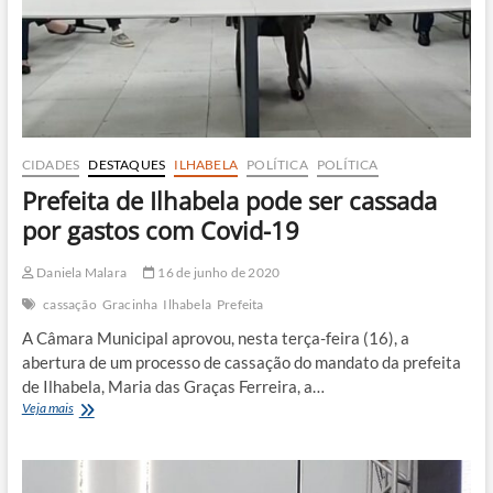
CIDADES
DESTAQUES
ILHABELA
POLÍTICA
POLÍTICA
Prefeita de Ilhabela pode ser cassada
por gastos com Covid-19
Daniela Malara
16 de junho de 2020
cassação
Gracinha
Ilhabela
Prefeita
A Câmara Municipal aprovou, nesta terça-feira (16), a
abertura de um processo de cassação do mandato da prefeita
de Ilhabela, Maria das Graças Ferreira, a…
Prefeita
Veja mais
de
Ilhabela
pode
ser