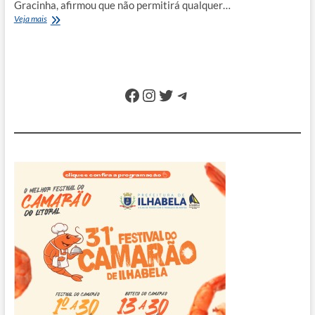
Gracinha, afirmou que não permitirá qualquer…
Nova
Veja mais
prefeita
de
Ilhabela
afirma
que
Facebook
Instagram
Twitter
Telegram
não
permitirá
favorecimentos