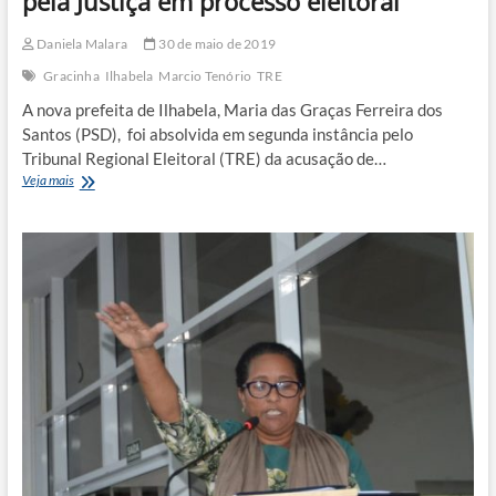
pela Justiça em processo eleitoral
Daniela Malara
30 de maio de 2019
Gracinha
Ilhabela
Marcio Tenório
TRE
A nova prefeita de Ilhabela, Maria das Graças Ferreira dos
Santos (PSD), foi absolvida em segunda instância pelo
Tribunal Regional Eleitoral (TRE) da acusação de…
Nova
Veja mais
prefeita
de
Ilhabela
é
absolvida
pela
Justiça
em
processo
eleitoral