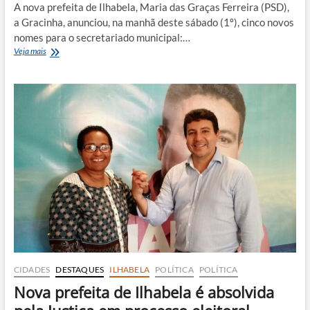
A nova prefeita de Ilhabela, Maria das Graças Ferreira (PSD),
a Gracinha, anunciou, na manhã deste sábado (1º), cinco novos
nomes para o secretariado municipal:…
Após
Veja mais
crise,
prefeita
de
Ilhabela
anuncia
5
novos
secretários
CIDADES
DESTAQUES
ILHABELA
POLÍTICA
POLÍTICA
Nova prefeita de Ilhabela é absolvida