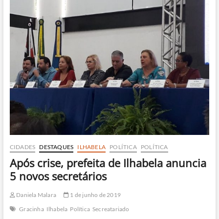
cassada
por
gastos
com
Covid-
19
CIDADES
DESTAQUES
ILHABELA
POLÍTICA
POLÍTICA
Após crise, prefeita de Ilhabela anuncia
5 novos secretários
Daniela Malara
1 de junho de 2019
Gracinha
Ilhabela
Política
Secreatariado