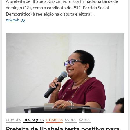
A prefeita de Ilhabela, Gracinha, foi confirmada, na tarde de
domingo (13), como a candidata do PSD (Partido Social
Democrático) à reeleição na disputa eleitoral…
Convenção
Veja mais
confirma
Gracinha
candidata
pelo
PSD
em
Ilhabela
CIDADES
DESTAQUES
ILHABELA
SAÚDE
SAÚDE
Prefeita de Ilhabela testa positivo para