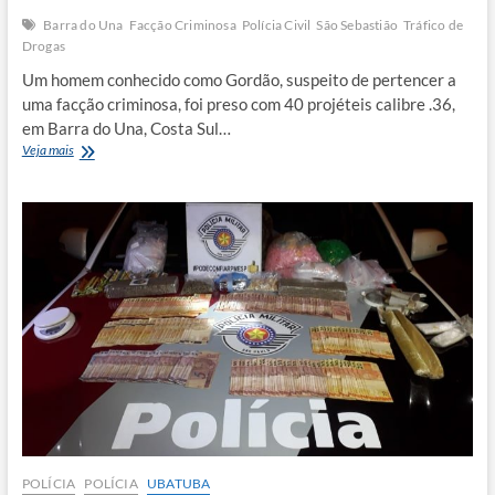
Barra do Una
Facção Criminosa
Polícia Civil
São Sebastião
Tráfico de
Drogas
Um homem conhecido como Gordão, suspeito de pertencer a
uma facção criminosa, foi preso com 40 projéteis calibre .36,
em Barra do Una, Costa Sul…
Suspeito
Veja mais
de
integrar
facção
criminosa
é
preso
em
Barra
do
Una
POLÍCIA
POLÍCIA
UBATUBA