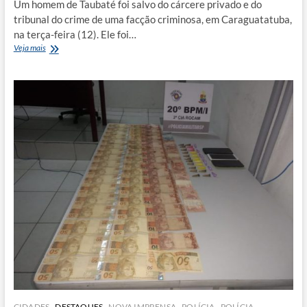
Um homem de Taubaté foi salvo do cárcere privado e do
tribunal do crime de uma facção criminosa, em Caraguatatuba,
na terça-feira (12). Ele foi…
Taubateano
Veja mais
é
salvo
de
cárcere
privado
e
do
tribunal
do
crime
em
Caraguatatuba
CIDADES
DESTAQUES
NOVA IMPRENSA
POLÍCIA
POLÍCIA