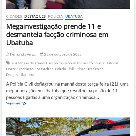
CIDADES
DESTAQUES
POLÍCIA
UBATUBA
Megainvestigação prende 11 e
desmantela facção criminosa em
Ubatuba
Fernanda Veiga
22 de outubro de 2025
apreensão de armas
Facção Criminosa
Inquérito policial
Litoral
Norte
Operação Forasteiros
Polícia Civil
Prisão
Tráfico de
Drogas
Ubatuba
A Polícia Civil deflagrou, na manhã desta terça-feira (21), uma
megaoperação em Ubatuba que resultou na prisão de 11
pessoas ligadas a uma organização criminosa…
Megainvestigação
Veja mais
prende
11
e
desmantela
facção
criminosa