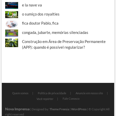
e la nave va
o sumiço dos royalties
fica doutor Pablo, fica
congada, jubarte, memórias silenciadas
Construção em Área de Preservação Permanente
(APP): quando é possível regularizar?
Quem somos
Política de privacidade
Anuncie em nosso site
Fale Conosco
Você repórter
Nova Imprensa
| Designed by:
Theme Freesia
|
WordPress
| © Copyright All
right reserved