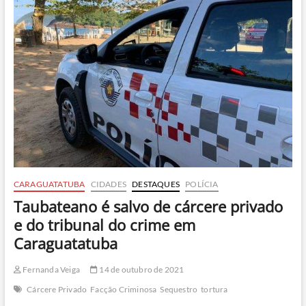
em
Ubatuba
CARAGUATATUBA
CIDADES
DESTAQUES
POLÍCIA
Taubateano é salvo de cárcere privado
e do tribunal do crime em
Caraguatatuba
Fernanda Veiga
14 de outubro de 2021
Cárcere Privado
Facção Criminosa
Sequestro
tortura