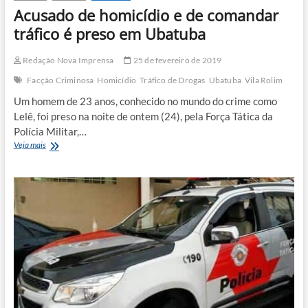
Acusado de homicídio e de comandar
tráfico é preso em Ubatuba
Redação Nova Imprensa
25 de fevereiro de 2019
Facção Criminosa
Homicídio
Tráfico de Drogas
Ubatuba
Vila Rolim
Um homem de 23 anos, conhecido no mundo do crime como
Lelê, foi preso na noite de ontem (24), pela Força Tática da
Polícia Militar,…
Acusado
Veja mais
de
homicídio
e
de
comandar
tráfico
é
preso
em
Ubatuba