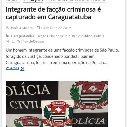
Integrante de facção criminosa é
capturado em Caraguatatuba
Daniela Malara
13 de julho de 2019
Caraguatatuba
Facção Criminosa
Ministério Público
Polícia
Militar
Tráfico de Drogas
Um homem integrante de uma facção criminosa de São Paulo,
foragido da Justiça, condenado por distribuir em
Caraguatatuba, foi preso em uma operação na Polícia…
Integrante
Veja mais
de
facção
criminosa
é
capturado
em
Caraguatatuba