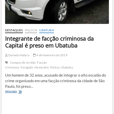
DESTAQUES
POLÍCIA
UBATUBA
Integrante de facção criminosa da
Capital é preso em Ubatuba
Daniela Malara
4 de fevereiro de 2019
Campos do Jordão
Facção
Criminosa
Foragido
Homicídio
Polícia
Ubatuba
Um homem de 32 anos, acusado de integrar o alto escalão do
crime organizado em uma facção criminosa da cidade de São
Paulo, foi preso…
Integrante
Veja mais
de
facção
criminosa
da
Capital