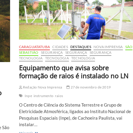
Sebastião
realizam
mutirão
para
entrega
de
650
CNHs
e
CARAGUATATUBA
CIDADES
DESTAQUES
NOVA IMPRENSA
SÃO
CRVs
SEBASTIÃO
SEGURANÇA
SEGURANÇA
SEGURANÇA
TECNOLOGIA
TECNOLOGIA
TECNOLOGIA
Equipamento que avisa sobre
formação de raios é instalado no LN
Redação Nova Imprensa
27 de novembro de 2019
o
Inpe
instrumento
raios
O Centro de Ciência do Sistema Terrestre e Grupo de
Eletricidade Atmosférica, ligados ao Instituto Nacional de
Pesquisas Espaciais (Inpe), de Cachoeira Paulista, vai
instalar…
e São
Equipamento