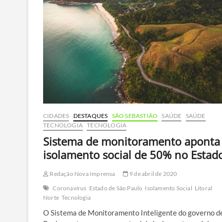
da
Vila
Sahy
CIDADES
DESTAQUES
SÃO SEBASTIÃO
SAÚDE
SAÚDE
TECNOLOGIA
TECNOLOGIA
Sistema de monitoramento aponta
isolamento social de 50% no Estad
Redação Nova Imprensa
9 de abril de 2020
Coronavírus
Estado de São Paulo
Isolamento Social
Litoral
Norte
Tecnologia
O Sistema de Monitoramento Inteligente do governo d