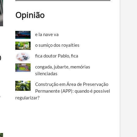
Opinião
e la nave va
o sumiço dos royalties
fica doutor Pablo, fica
0
congada, jubarte, memórias
silenciadas
Construção em Área de Preservação
Permanente (APP): quando é possível
o
regularizar?