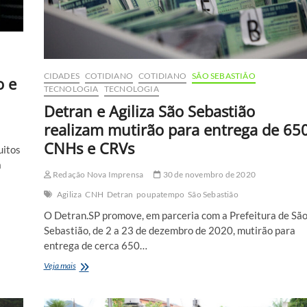
naturais
CIDADES
COTIDIANO
COTIDIANO
SÃO SEBASTIÃO
o e
TECNOLOGIA
TECNOLOGIA
Detran e Agiliza São Sebastião
realizam mutirão para entrega de 65
CNHs e CRVs
uitos
a
Redação Nova Imprensa
30 de novembro de 2020
Agiliza
CNH
Detran
poupatempo
São Sebastião
O Detran.SP promove, em parceria com a Prefeitura de Sã
Sebastião, de 2 a 23 de dezembro de 2020, mutirão para
entrega de cerca 650…
Detran
Veja mais
e
Agiliza
São