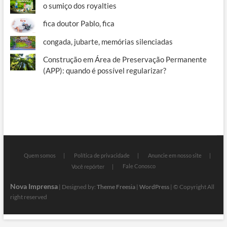
o sumiço dos royalties
fica doutor Pablo, fica
congada, jubarte, memórias silenciadas
Construção em Área de Preservação Permanente
(APP): quando é possível regularizar?
Quem somos
Política de privacidade
Anuncie em nosso site
Fale Conosco
Você repórter
Nova Imprensa
| Designed by:
Theme Freesia
|
WordPress
| © Copyright All
right reserved