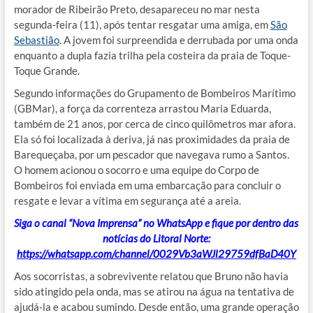
morador de Ribeirão Preto, desapareceu no mar nesta
segunda-feira (11), após tentar resgatar uma amiga, em
São
Sebastião
. A jovem foi surpreendida e derrubada por uma onda
enquanto a dupla fazia trilha pela costeira da praia de Toque-
Toque Grande.
Segundo informações do Grupamento de Bombeiros Marítimo
(GBMar), a força da correnteza arrastou Maria Eduarda,
também de 21 anos, por cerca de cinco quilômetros mar afora.
Ela só foi localizada à deriva, já nas proximidades da praia de
Barequeçaba, por um pescador que navegava rumo a Santos.
O homem acionou o socorro e uma equipe do Corpo de
Bombeiros foi enviada em uma embarcação para concluir o
resgate e levar a vítima em segurança até a areia.
Siga o canal “Nova Imprensa” no WhatsApp e fique por dentro das
notícias do Litoral Norte:
https://whatsapp.com/channel/0029Vb3aWJl29759dfBaD40Y
Aos socorristas, a sobrevivente relatou que Bruno não havia
sido atingido pela onda, mas se atirou na água na tentativa de
ajudá-la e acabou sumindo. Desde então, uma grande operação