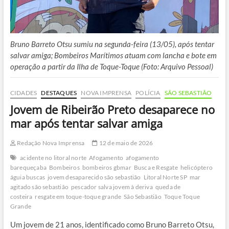
Bruno Barreto Otsu sumiu na segunda-feira (13/05), após tentar
salvar amiga; Bombeiros Marítimos atuam com lancha e bote em
operação a partir da Ilha de Toque-Toque (Foto: Arquivo Pessoal)
CIDADES
DESTAQUES
NOVA IMPRENSA
POLÍCIA
SÃO SEBASTIÃO
Jovem de Ribeirão Preto desaparece no
mar após tentar salvar amiga
Redação Nova Imprensa
12 de maio de 2026
acidente no litoral norte
Afogamento
afogamento
barequeçaba
Bombeiros
bombeiros gbmar
Busca e Resgate
helicóptero
águia buscas
jovem desaparecido são sebastião
Litoral Norte SP
mar
agitado são sebastião
pescador salva jovem à deriva
queda de
costeira
resgate em toque-toque grande
São Sebastião
Toque Toque
Grande
Um jovem de 21 anos, identificado como Bruno Barreto Otsu,