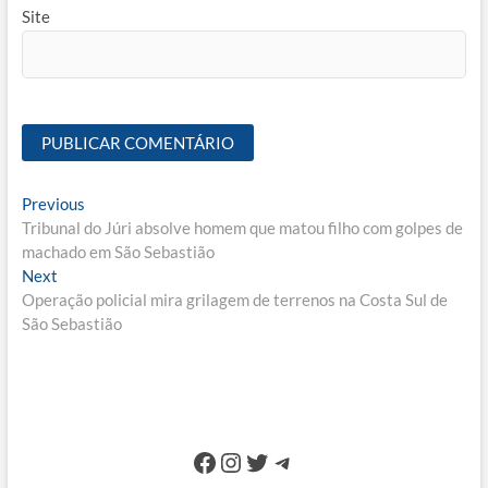
Site
Navegação
Previous
Previous
post:
Tribunal do Júri absolve homem que matou filho com golpes de
de
machado em São Sebastião
Post
Next
Next
post:
Operação policial mira grilagem de terrenos na Costa Sul de
São Sebastião
Facebook
Instagram
Twitter
Telegram