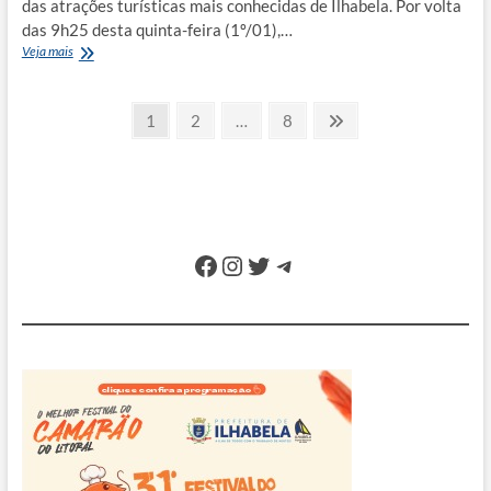
das atrações turísticas mais conhecidas de Ilhabela. Por volta
das 9h25 desta quinta-feira (1º/01),…
Operação
Veja mais
conjunta
resgata
Paginação
idosa
Page
Page
Page
Next
1
2
…
8
em
page
de
área
de
posts
difícil
acesso
na
Cachoeira
Facebook
Instagram
Twitter
Telegram
da
Toca
em
Ilhabela