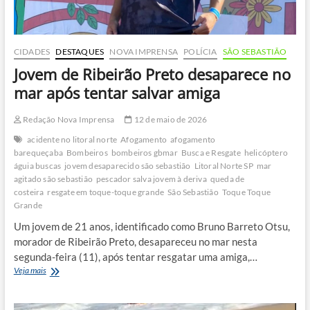
CIDADES
DESTAQUES
NOVA IMPRENSA
POLÍCIA
SÃO SEBASTIÃO
Jovem de Ribeirão Preto desaparece no
mar após tentar salvar amiga
Redação Nova Imprensa
12 de maio de 2026
acidente no litoral norte
Afogamento
afogamento
barequeçaba
Bombeiros
bombeiros gbmar
Busca e Resgate
helicóptero
águia buscas
jovem desaparecido são sebastião
Litoral Norte SP
mar
agitado são sebastião
pescador salva jovem à deriva
queda de
costeira
resgate em toque-toque grande
São Sebastião
Toque Toque
Grande
Um jovem de 21 anos, identificado como Bruno Barreto Otsu,
morador de Ribeirão Preto, desapareceu no mar nesta
segunda-feira (11), após tentar resgatar uma amiga,…
Jovem
Veja mais
de
Ribeirão
Preto