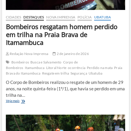
CIDADES
DESTAQUES
NOVA IMPRENSA
POLÍCIA
UBATUBA
Bombeiros resgatam homem perdido
em trilha na Praia Brava de
Itamambuca
Redação Nova Imprensa
2 de janeiro de 2026
Bombeiros
Busca e Salvamento
Corpo de
Bombeiros
Itamambuca
Litoral Norte
ocorrência
Perdido na mata
Praia
Brava do Itamambuca
Resgate em trilha
Segurança
Ubatuba
O Corpo de Bombeiros realizou o resgate de um homem de 29
anos, na noite quinta-feira (1º/1), que havia se perdido em uma
trilha na…
Bombeiros
Veja mais
resgatam
homem
perdido
em
trilha