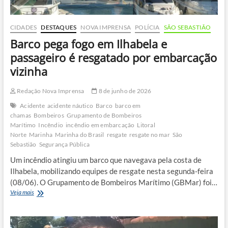
CIDADES
DESTAQUES
NOVA IMPRENSA
POLÍCIA
SÃO SEBASTIÃO
Barco pega fogo em Ilhabela e
passageiro é resgatado por embarcação
vizinha
Redação Nova Imprensa
8 de junho de 2026
Acidente
acidente náutico
Barco
barco em
chamas
Bombeiros
Grupamento de Bombeiros
Marítimo
Incêndio
incêndio em embarcação
Litoral
Norte
Marinha
Marinha do Brasil
resgate
resgate no mar
São
Sebastião
Segurança Pública
Um incêndio atingiu um barco que navegava pela costa de
Ilhabela, mobilizando equipes de resgate nesta segunda-feira
(08/06). O Grupamento de Bombeiros Marítimo (GBMar) foi…
Barco
Veja mais
pega
fogo
em