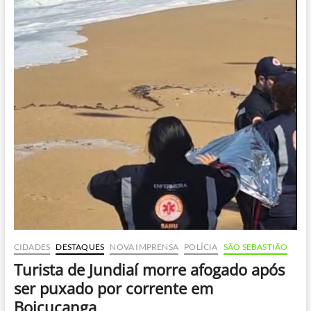
desaparece
no
mar
após
tentar
salvar
amiga
CIDADES
DESTAQUES
NOVA IMPRENSA
POLÍCIA
SÃO SEBASTIÃO
Turista de Jundiaí morre afogado após
ser puxado por corrente em
Boiçucanga