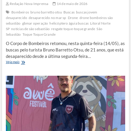
Redação Nova Imprensa
14 de maio de 2026
Bombeiros
bruno barretto otsu
Buscas
buscas jovem
desaparecido
desaparecido no mar sp
Drone
drone bombeiros são
sebastião
gbmar operação
helicóptero águia buscas
Litoral Norte
SP
notícias de são sebastião
resgate toque-toque grande
São
Sebastião
Toque Toque Grande
O Corpo de Bombeiros retomou, nesta quinta-feira (14/05), as
buscas pelo turista Bruno Barretto Otsu, de 21 anos, que está
desaparecido desde a última segunda-feira…
Drones
Veja mais
reforçam
buscas
por
jovem
desaparecido
em
São
Sebastião