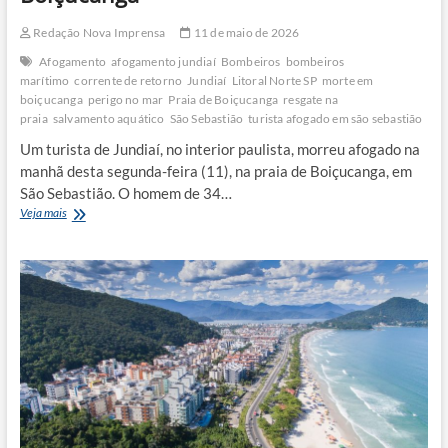
Redação Nova Imprensa
11 de maio de 2026
Afogamento
afogamento jundiaí
Bombeiros
bombeiros
marítimo
corrente de retorno
Jundiaí
Litoral Norte SP
morte em
boiçucanga
perigo no mar
Praia de Boiçucanga
resgate na
praia
salvamento aquático
São Sebastião
turista afogado em são sebastião
Um turista de Jundiaí, no interior paulista, morreu afogado na
manhã desta segunda-feira (11), na praia de Boiçucanga, em
São Sebastião. O homem de 34…
Turista
Veja mais
de
Jundiaí
morre
afogado
após
ser
puxado
por
corrente
em
Boiçucanga