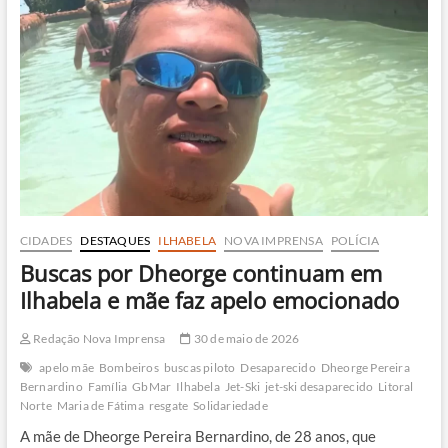
Ilhabela
e
passageiro
é
resgatado
por
embarcação
vizinha
CIDADES
DESTAQUES
ILHABELA
NOVA IMPRENSA
POLÍCIA
Buscas por Dheorge continuam em
Ilhabela e mãe faz apelo emocionado
Redação Nova Imprensa
30 de maio de 2026
apelo mãe
Bombeiros
buscas piloto
Desaparecido
Dheorge Pereira
Bernardino
Família
GbMar
Ilhabela
Jet-Ski
jet-ski desaparecido
Litoral
Norte
Maria de Fátima
resgate
Solidariedade
A mãe de Dheorge Pereira Bernardino, de 28 anos, que