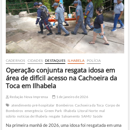
na
Praia
Brava
de
Itamambuca
CADERNOS
CIDADES
DESTAQUES
ILHABELA
POLÍCIA
Operação conjunta resgata idosa em
área de difícil acesso na Cachoeira da
Toca em Ilhabela
Redação Nova Imprensa
1 de janeiro de 2026
atendimento pré-hospitalar
Bombeiros
Cachoeira da Toca
Corpo de
Bombeiros
emergência
Green Park
Ilhabela
Litoral Norte
mal
súbito
notícias de Ilhabela
resgate
Salvamento
SAMU
Saúde
Na primeira manhã de 2026, uma idosa foi resgatada em uma