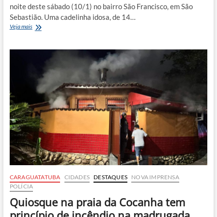
noite deste sábado (10/1) no bairro São Francisco, em São
Sebastião. Uma cadelinha idosa, de 14…
Bombeiros
Veja mais
resgatam
cachorra
cega
e
surda
presa
em
tubulação
em
São
Sebastião
CARAGUATATUBA
CIDADES
DESTAQUES
NOVA IMPRENSA
POLÍCIA
Quiosque na praia da Cocanha tem
princípio de incêndio na madrugada