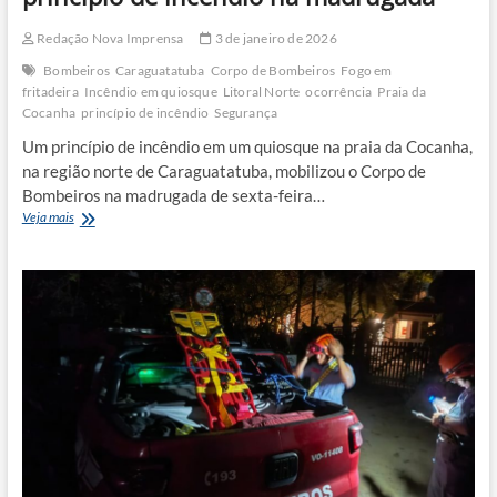
Redação Nova Imprensa
3 de janeiro de 2026
Bombeiros
Caraguatatuba
Corpo de Bombeiros
Fogo em
fritadeira
Incêndio em quiosque
Litoral Norte
ocorrência
Praia da
Cocanha
princípio de incêndio
Segurança
Um princípio de incêndio em um quiosque na praia da Cocanha,
na região norte de Caraguatatuba, mobilizou o Corpo de
Bombeiros na madrugada de sexta-feira…
Quiosque
Veja mais
na
praia
da
Cocanha
tem
princípio
de
incêndio
na
madrugada