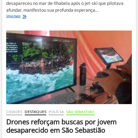
desapareceu no mar de Ilhabela após o jet-ski que pilotava
afundar, manifestou sua profunda esperança…
Buscas
Veja mais
por
Dheorge
continuam
em
Ilhabela
e
mãe
faz
apelo
emocionado
CIDADES
DESTAQUES
POLÍCIA
SÃO SEBASTIÃO
Drones reforçam buscas por jovem
desaparecido em São Sebastião