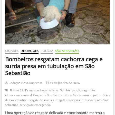
e
morte
em
Ubatuba
CIDADES
DESTAQUES
POLÍCIA
SÃO SEBASTIÃO
Bombeiros resgatam cachorra cega e
surda presa em tubulação em São
Sebastião
Redação Nova Imprensa
11 de janeiro de 2026
Bairro São Francisco
boas notícias
Bombeiros
cão cego
cão
idoso
causa animal
Corpo de Bombeiros
Litoral Norte
mundo pet
notícias
de são sebastião
resgate de animais
resgate emocionante
Salvamento
São
Sebastião
serviço de emergência
Uma operação de resgate delicada e emocionante marcou a