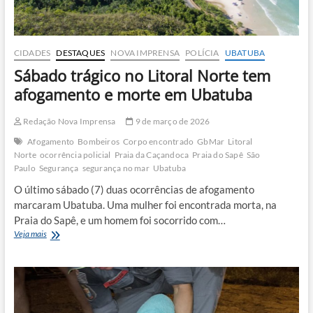
CIDADES
DESTAQUES
NOVA IMPRENSA
POLÍCIA
UBATUBA
Sábado trágico no Litoral Norte tem
afogamento e morte em Ubatuba
Redação Nova Imprensa
9 de março de 2026
Afogamento
Bombeiros
Corpo encontrado
GbMar
Litoral
Norte
ocorrência policial
Praia da Caçandoca
Praia do Sapê
São
Paulo
Segurança
segurança no mar
Ubatuba
O último sábado (7) duas ocorrências de afogamento
marcaram Ubatuba. Uma mulher foi encontrada morta, na
Praia do Sapê, e um homem foi socorrido com…
Sábado
Veja mais
trágico
no
Litoral
Norte
tem
afogamento