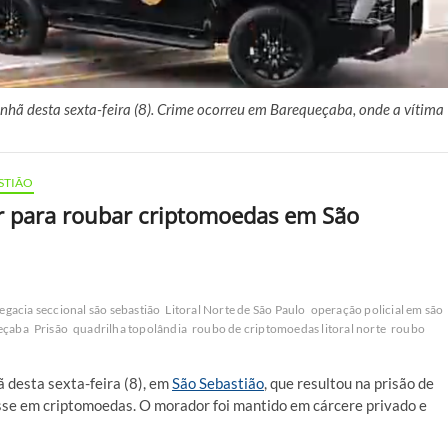
ã desta sexta-feira (8). Crime ocorreu em Barequeçaba, onde a vítima
STIÃO
r para roubar criptomoedas em São
egacia seccional são sebastião
Litoral Norte de São Paulo
operação policial em são
eçaba
Prisão
quadrilha topolândia
roubo de criptomoedas litoral norte
roubo
 desta sexta-feira (8), em
São Sebastião
, que resultou na prisão de
sse em criptomoedas. O morador foi mantido em cárcere privado e