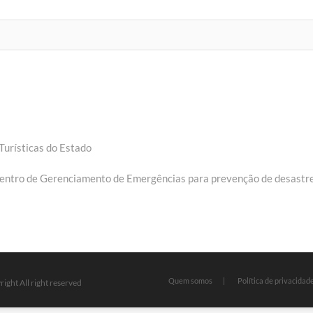
Turísticas do Estado
entro de Gerenciamento de Emergências para prevenção de desastr
Quem somos
Política de privacidad
ight All right reserved