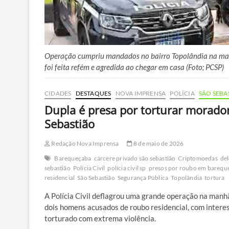
Operação cumpriu mandados no bairro Topolândia na manh
foi feita refém e agredida ao chegar em casa (Foto; PCSP)
CIDADES
DESTAQUES
NOVA IMPRENSA
POLÍCIA
SÃO SEBA
Dupla é presa por torturar morado
Sebastião
Redação Nova Imprensa
8 de maio de 2026
Barequeçaba
cárcere privado são sebastião
Criptomoedas
del
sebastião
Polícia Civil
polícia civil sp
presos por roubo em barequ
residencial
São Sebastião
Segurança Pública
Topolândia
tortura
A Polícia Civil deflagrou uma grande operação na manhã
dois homens acusados de roubo residencial, com intere
torturado com extrema violência.