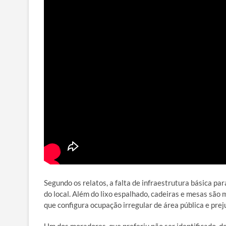
Segundo os relatos, a falta de infraestrutura básica pa
do local. Além do lixo espalhado, cadeiras e mesas são
que configura ocupação irregular de área pública e prej