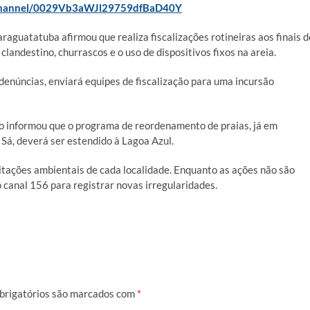
/channel/0029Vb3aWJl29759dfBaD40Y
araguatatuba afirmou que realiza fiscalizações rotineiras aos finais d
landestino, churrascos e o uso de dispositivos fixos na areia.
denúncias, enviará equipes de fiscalização para uma incursão
o informou que o programa de reordenamento de praias, já em
á, deverá ser estendido à Lagoa Azul.
itações ambientais de cada localidade. Enquanto as ações não são
 canal 156 para registrar novas irregularidades.
brigatórios são marcados com
*