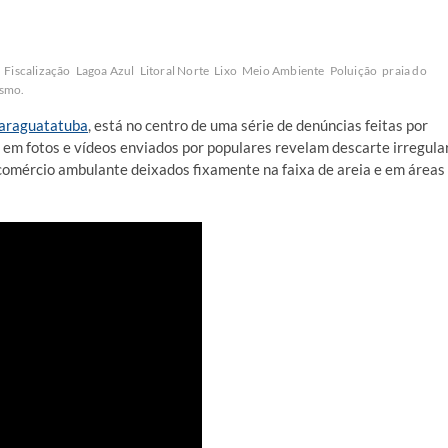
Fiscalização
Lagoa Azul
Litoral Norte
Lixo
Meio Ambiente
Poluição
praia do
smo.
araguatatuba
, está no centro de uma série de denúncias feitas por
 em fotos e vídeos enviados por populares revelam descarte irregula
 comércio ambulante deixados fixamente na faixa de areia e em áreas