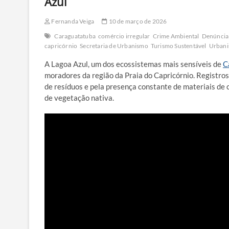
Azul
Fernanda Veiga
10 de março de 2026
Caraguatatuba
comércio irregular
Crime Ambiental
Denúncia
capricórnio
Secretaria de Urbanismo
Turismo Sustentável
Urbani
A Lagoa Azul, um dos ecossistemas mais sensíveis de
C
moradores da região da Praia do Capricórnio. Registros
de resíduos e pela presença constante de materiais de
de vegetação nativa.