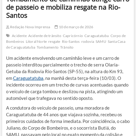
de passeio e mobiliza resgate na Rio-
Santos
Redação Nova Imprensa
10 de março de 2026
Acidente
Acidente de trânsito
Capricórnio
Caraguatatuba
Corpo de
Bombeiros
Litoral Norte
resgate
Rio-Santos
rodovia
SAMU
Santa Casa
de Caraguatatuba
Tombamento
Trânsito
Um acidente envolvendo um caminhão leve e um carro de
passeio interditou parcialmente o trecho de serra Olaria-
Getuba da Rodovia Rio-Santos (SP-55), na altura do Km 93,
em
Caraguatatuba
, na manhã desta terça-feira (10/03). O
incidente ocorreu em um trecho de curvas acentuadas quando
o veículo de carga tombou e deslizou na pista, atingindo um
automóvel que trafegava no sentido oposto.
A condutora do veículo de passeio, uma moradora de
Caraguatatuba de 44 anos que viajava sozinha, recebeu os
primeiros cuidados de forma imediata. Por coincidência, o cabo
Juliano, do Corpo de Bombeiros, e o socorrista Butiá, do
SAMU, passavam pelo local no exato momento da colisão e