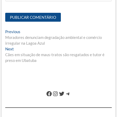
Navegação
Previous
Previous
post:
Moradores denunciam degradação ambiental e comércio
de
irregular na Lagoa Azul
Post
Next
Next
post:
Cães em situação de maus-tratos são resgatados e tutor é
preso em Ubatuba
Facebook
Instagram
Twitter
Telegram