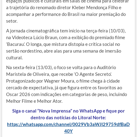
espaços públicos e culturais em salas de cinema para celebrar
a trajetória do renomado diretor Kleber Mendonça Filho e
acompanhar a performance do Brasil na maior premiação do
setor.
A jornada cinematográfica tem início na terça-feira (10/03),
na Videoteca Lúcio Braun, com a exibição do premiado filme
‘Bacurau’. O longa, que mistura distopia e crítica social no
sertão nordestino, abre alas para uma semana de imersão
cultural.
Na sexta-feira (13/03), o foco se volta para o Auditório
Maristela de Oliveira, que recebe ‘O Agente Secreto’.
Protagonizado por Wagner Moura, o filme chega à cidade
cercado de expectativa, já que figura entre os favoritos ao
Oscar 2026 com indicações em categorias de peso, incluindo
Melhor Filme e Melhor Ator.
Siga o canal “Nova Imprensa” no WhatsApp e fique por
dentro das notícias do Litoral Norte:
https://whatsapp.com/channel/0029Vb3aWJl29759dfBaD
40Y