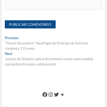
Navegação
Previous
Previous
post:
“Titanic Brasileiro”: Naufrágio do Príncipe de Astúrias
de
completa 110 anos
Post
Next
Next
post:
Justiça de Ilhabela aplica letramento racial como medida
socioeducativa para adolescente
Facebook
Instagram
Twitter
Telegram