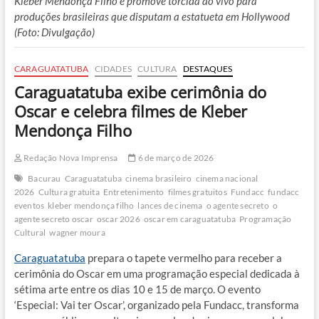
Kleber Mendonça Filho e promove torcida ao vivo para
produções brasileiras que disputam a estatueta em Hollywood
(Foto: Divulgação)
CARAGUATATUBA
CIDADES
CULTURA
DESTAQUES
Caraguatatuba exibe cerimônia do
Oscar e celebra filmes de Kleber
Mendonça Filho
Redação Nova Imprensa
6 de março de 2026
Bacurau
Caraguatatuba
cinema brasileiro
cinema nacional
2026
Cultura gratuita
Entretenimento
filmes gratuitos
Fundacc
fundacc
eventos
kleber mendonça filho
lances de cinema
o agente secreto
o
agente secreto oscar
oscar 2026
oscar em caraguatatuba
Programação
Cultural
wagner moura
Caraguatatuba
prepara o tapete vermelho para receber a
cerimônia do Oscar em uma programação especial dedicada à
sétima arte entre os dias 10 e 15 de março. O evento
‘Especial: Vai ter Oscar’, organizado pela Fundacc, transforma