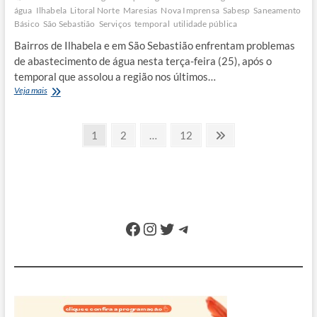
água
Ilhabela
Litoral Norte
Maresias
Nova Imprensa
Sabesp
Saneamento
Básico
São Sebastião
Serviços
temporal
utilidade pública
Bairros de Ilhabela e em São Sebastião enfrentam problemas
de abastecimento de água nesta terça-feira (25), após o
temporal que assolou a região nos últimos…
Depois
Veja mais
do
temporal,
Paginação
partes
Page
Page
Page
Next
1
2
…
12
de
page
de
Ilhabela
e
posts
São
Sebastião
ficam
sem
Facebook
Instagram
Twitter
Telegram
água