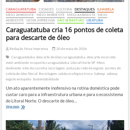
CARAGUATATUBA
CIDADES
CULTURA
DESTAQUES
ILHABELA
MEIO AMBIENTE
MEIO AMBIENTE
MEIO AMBIENTE
MEIO
AMBIENTE
NOVA IMPRENSA
SÃO SEBASTIÃO
UBATUBA
Caraguatatuba cria 16 pontos de coleta
para descarte de óleo
Redação Nova Imprensa
20 de maio de 2026
Caraguatatuba
descarte de óleo caraguatatuba
descarte incorreto
meio ambiente
ecoponto caraguatatuba
Litoral Norte SP
Meio
Ambiente
óleo de cozinha reciclagem
poluição rede de esgoto
pontos de
coleta de óleo litoral
Reciclagem
sabão ecológico troca
Sabesp
sabesp
esgoto entupido
Sustentabilidade
Um ato aparentemente inofensivo na rotina doméstica pode
custar caro para a infraestrutura urbana e para o ecossistema
do Litoral Norte. O descarte de óleo…
Caraguatatuba
Veja mais
cria
16
pontos
de