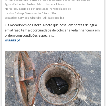
água
dívidas
feirão de crédito
Ilhabela
Litoral
Norte
poupatempo
renegociacao
renegociação de
dívidas
Sabesp
Saneamento Básico
São
Sebastião
Serviços
Ubatuba
utilidade pública
Os moradores do Litoral Norte que possuem contas de água
em atraso têm a oportunidade de colocar a vida financeira em
ordem com condições especiais.…
Sabesp
Veja mais
oferece
até
80%
de
desconto
para
renegociação
de
dívidas
no
Litoral
Norte