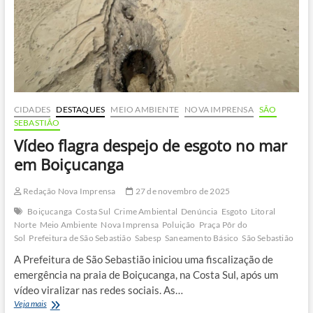
ligações
clandestinas
no
Litoral
Norte
CIDADES
DESTAQUES
MEIO AMBIENTE
NOVA IMPRENSA
SÃO
SEBASTIÃO
Vídeo flagra despejo de esgoto no mar
em Boiçucanga
Redação Nova Imprensa
27 de novembro de 2025
Boiçucanga
Costa Sul
Crime Ambiental
Denúncia
Esgoto
Litoral
Norte
Meio Ambiente
Nova Imprensa
Poluição
Praça Pôr do
Sol
Prefeitura de São Sebastião
Sabesp
Saneamento Básico
São Sebastião
A Prefeitura de São Sebastião iniciou uma fiscalização de
emergência na praia de Boiçucanga, na Costa Sul, após um
vídeo viralizar nas redes sociais. As…
Vídeo
Veja mais