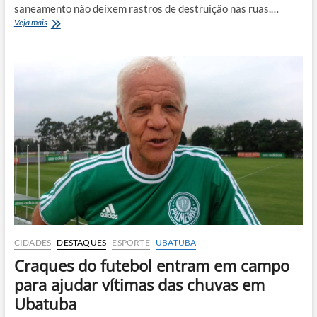
saneamento não deixem rastros de destruição nas ruas.…
Fiscalização
Veja mais
aperta
o
cerco
contra
a
Sabesp
por
má
conservação
de
ruas
CIDADES
DESTAQUES
ESPORTE
UBATUBA
Craques do futebol entram em campo
para ajudar vítimas das chuvas em
Ubatuba