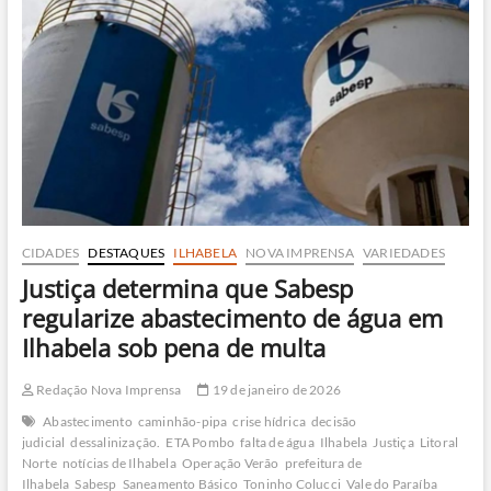
dezenas
de
peixes
mortos
no
rio
Maresias
CIDADES
DESTAQUES
ILHABELA
NOVA IMPRENSA
VARIEDADES
Justiça determina que Sabesp
regularize abastecimento de água em
Ilhabela sob pena de multa
Redação Nova Imprensa
19 de janeiro de 2026
Abastecimento
caminhão-pipa
crise hídrica
decisão
judicial
dessalinização.
ETA Pombo
falta de água
Ilhabela
Justiça
Litoral
Norte
notícias de Ilhabela
Operação Verão
prefeitura de
Ilhabela
Sabesp
Saneamento Básico
Toninho Colucci
Vale do Paraíba