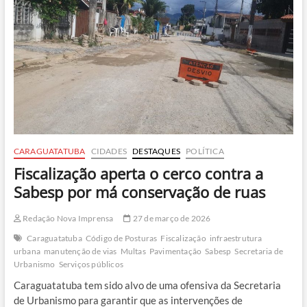
coleta
para
descarte
de
óleo
CARAGUATATUBA
CIDADES
DESTAQUES
POLÍTICA
Fiscalização aperta o cerco contra a
Sabesp por má conservação de ruas
Redação Nova Imprensa
27 de março de 2026
Caraguatatuba
Código de Posturas
Fiscalização
infraestrutura
urbana
manutenção de vias
Multas
Pavimentação
Sabesp
Secretaria de
Urbanismo
Serviços públicos
Caraguatatuba tem sido alvo de uma ofensiva da Secretaria
de Urbanismo para garantir que as intervenções de