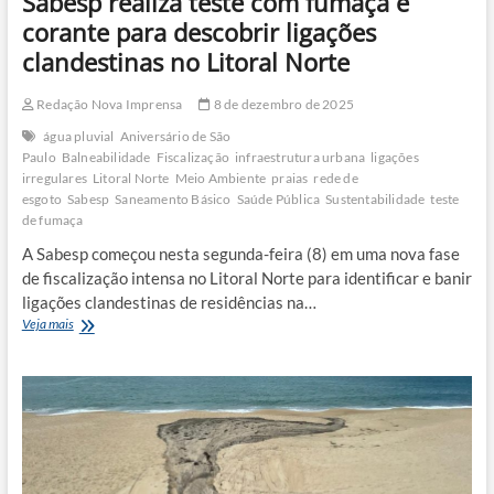
Sabesp realiza teste com fumaça e
corante para descobrir ligações
clandestinas no Litoral Norte
Redação Nova Imprensa
8 de dezembro de 2025
água pluvial
Aniversário de São
Paulo
Balneabilidade
Fiscalização
infraestrutura urbana
ligações
irregulares
Litoral Norte
Meio Ambiente
praias
rede de
esgoto
Sabesp
Saneamento Básico
Saúde Pública
Sustentabilidade
teste
de fumaça
A Sabesp começou nesta segunda-feira (8) em uma nova fase
de fiscalização intensa no Litoral Norte para identificar e banir
ligações clandestinas de residências na…
Sabesp
Veja mais
realiza
teste
com
fumaça
e
corante
para
descobrir