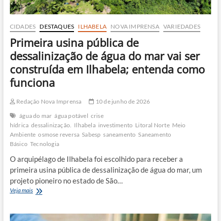
CIDADES
DESTAQUES
ILHABELA
NOVA IMPRENSA
VARIEDADES
Primeira usina pública de
dessalinização de água do mar vai ser
construída em Ilhabela; entenda como
funciona
Redação Nova Imprensa
10 de junho de 2026
água do mar
água potável
crise
hídrica
dessalinização.
Ilhabela
investimento
Litoral Norte
Meio
Ambiente
osmose reversa
Sabesp
saneamento
Saneamento
Básico
Tecnologia
O arquipélago de Ilhabela foi escolhido para receber a
primeira usina pública de dessalinização de água do mar, um
projeto pioneiro no estado de São…
Primeira
Veja mais
usina
pública
de