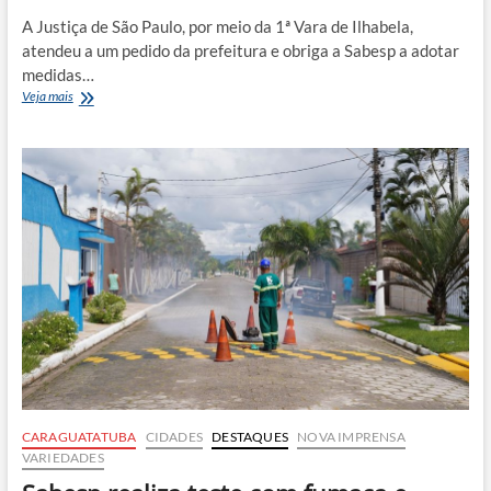
A Justiça de São Paulo, por meio da 1ª Vara de Ilhabela,
atendeu a um pedido da prefeitura e obriga a Sabesp a adotar
medidas…
Justiça
Veja mais
determina
que
Sabesp
regularize
abastecimento
de
água
em
Ilhabela
sob
pena
de
multa
CARAGUATATUBA
CIDADES
DESTAQUES
NOVA IMPRENSA
VARIEDADES