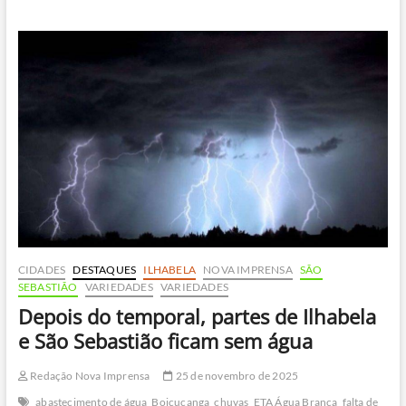
flagra
despejo
de
esgoto
no
mar
em
Boiçucanga
CIDADES
DESTAQUES
ILHABELA
NOVA IMPRENSA
SÃO
SEBASTIÃO
VARIEDADES
VARIEDADES
Depois do temporal, partes de Ilhabela
e São Sebastião ficam sem água
Redação Nova Imprensa
25 de novembro de 2025
abastecimento de água
Boiçucanga
chuvas
ETA Água Branca
falta de