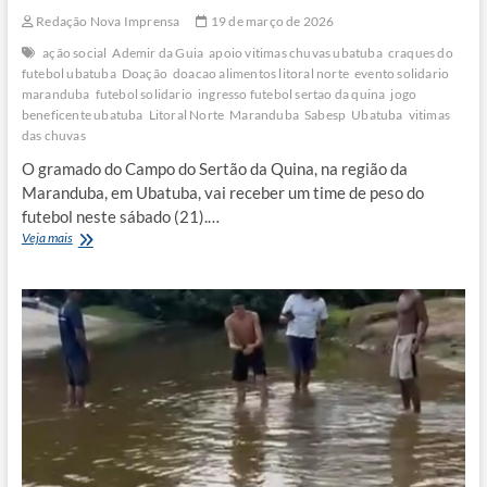
Redação Nova Imprensa
19 de março de 2026
ação social
Ademir da Guia
apoio vitimas chuvas ubatuba
craques do
futebol ubatuba
Doação
doacao alimentos litoral norte
evento solidario
maranduba
futebol solidario
ingresso futebol sertao da quina
jogo
beneficente ubatuba
Litoral Norte
Maranduba
Sabesp
Ubatuba
vitimas
das chuvas
O gramado do Campo do Sertão da Quina, na região da
Maranduba, em Ubatuba, vai receber um time de peso do
futebol neste sábado (21).…
Craques
Veja mais
do
futebol
entram
em
campo
para
ajudar
vítimas
das
chuvas
em
Ubatuba