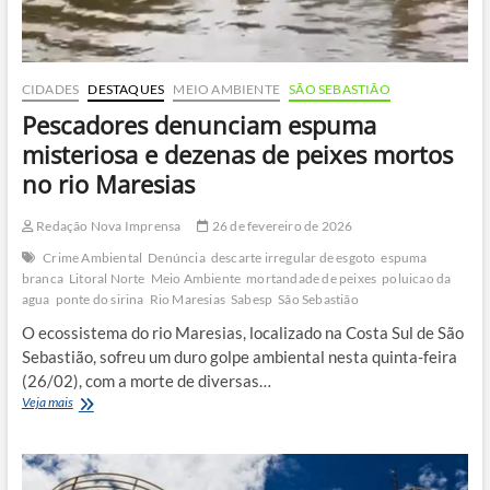
CIDADES
DESTAQUES
MEIO AMBIENTE
SÃO SEBASTIÃO
Pescadores denunciam espuma
misteriosa e dezenas de peixes mortos
no rio Maresias
Redação Nova Imprensa
26 de fevereiro de 2026
Crime Ambiental
Denúncia
descarte irregular de esgoto
espuma
branca
Litoral Norte
Meio Ambiente
mortandade de peixes
poluicao da
agua
ponte do sirina
Rio Maresias
Sabesp
São Sebastião
O ecossistema do rio Maresias, localizado na Costa Sul de São
Sebastião, sofreu um duro golpe ambiental nesta quinta-feira
(26/02), com a morte de diversas…
Pescadores
Veja mais
denunciam
espuma
misteriosa
e