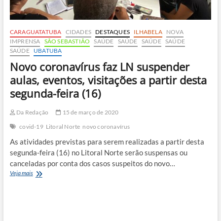
CARAGUATATUBA
CIDADES
DESTAQUES
ILHABELA
NOVA
IMPRENSA
SÃO SEBASTIÃO
SAÚDE
SAÚDE
SAÚDE
SAÚDE
SAÚDE
UBATUBA
Novo coronavírus faz LN suspender
aulas, eventos, visitações a partir desta
segunda-feira (16)
Da Redação
15 de março de 2020
covid-19
Litoral Norte
novo coronavírus
As atividades previstas para serem realizadas a partir desta
segunda-feira (16) no Litoral Norte serão suspensas ou
canceladas por conta dos casos suspeitos do novo…
Novo
Veja mais
coronavírus
faz
LN
suspender
aulas,