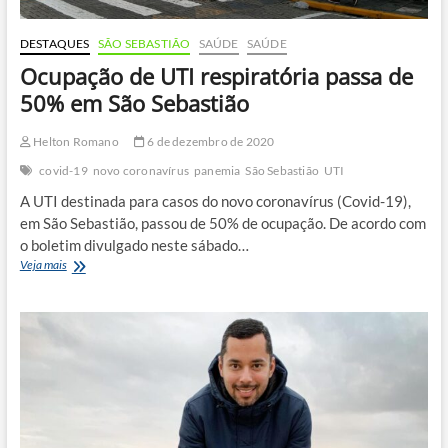
DESTAQUES
SÃO SEBASTIÃO
SAÚDE
SAÚDE
Ocupação de UTI respiratória passa de
50% em São Sebastião
Helton Romano
6 de dezembro de 2020
covid-19
novo coronavírus
panemia
São Sebastião
UTI
A UTI destinada para casos do novo coronavírus (Covid-19),
em São Sebastião, passou de 50% de ocupação. De acordo com
o boletim divulgado neste sábado…
Ocupação
Veja mais
de
UTI
respiratória
passa
de
50%
em
São
Sebastião