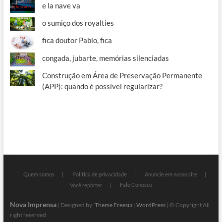
e la nave va
o sumiço dos royalties
fica doutor Pablo, fica
congada, jubarte, memórias silenciadas
Construção em Área de Preservação Permanente
(APP): quando é possível regularizar?
Quem somos
Política de privacidade
Anuncie em nosso site
Fale Conosco
Você repórter
Nova Imprensa
| Designed by:
Theme Freesia
|
WordPress
| © Copyright All
right reserved