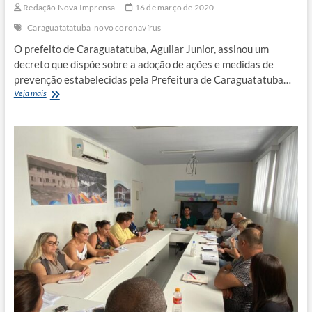
Redação Nova Imprensa
16 de março de 2020
Caraguatatatuba
novo coronavírus
O prefeito de Caraguatatuba, Aguilar Junior, assinou um
decreto que dispõe sobre a adoção de ações e medidas de
prevenção estabelecidas pela Prefeitura de Caraguatatuba…
Caraguatatuba
Veja mais
estabelece
medidas
e
suspensão
de
atividades
contra
novo
coronavírus