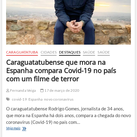
CARAGUATATUBA
CIDADES
DESTAQUES
SAÚDE
SAÚDE
Caraguatatubense que mora na
Espanha compara Covid-19 no país
com um filme de terror
Fernanda Veiga
17 de março de 2020
covid-19
Espanha
novo coronavírus
O caraguatatubense Rodrigo Gomes, jornalista de 34 anos,
que mora na Espanha há dois anos, compara a chegada do novo
coronavírus (Covid-19) no país com…
Caraguatatubense
Veja mais
que