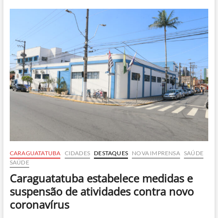
mora
na
Espanha
compara
Covid-
19
no
país
com
um
filme
de
terror
CARAGUATATUBA
CIDADES
DESTAQUES
NOVA IMPRENSA
SAÚDE
SAÚDE
Caraguatatuba estabelece medidas e
suspensão de atividades contra novo
coronavírus