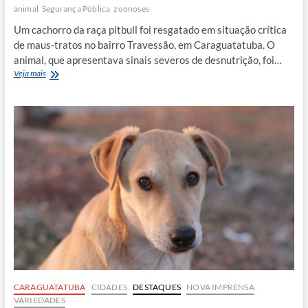
animal
Segurança Pública
zoonoses
Um cachorro da raça pitbull foi resgatado em situação crítica
de maus-tratos no bairro Travessão, em Caraguatatuba. O
animal, que apresentava sinais severos de desnutrição, foi…
Pitbull
Veja mais
é
resgatado
de
maus-
tratos
e
tutor
acaba
preso
CARAGUATATUBA
CIDADES
DESTAQUES
NOVA IMPRENSA
VARIEDADES