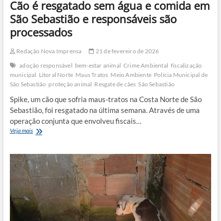
Cão é resgatado sem água e comida em
São Sebastião e responsáveis são
processados
Redação Nova Imprensa
21 de fevereiro de 2026
adoção responsável
bem-estar animal
Crime Ambiental
fiscalização
municipal
Litoral Norte
Maus Tratos
Meio Ambiente
Polícia Municipal de
São Sebastião
proteção animal
Resgate de cães
São Sebastião
Spike, um cão que sofria maus-tratos na Costa Norte de São
Sebastião, foi resgatado na última semana. Através de uma
operação conjunta que envolveu fiscais…
Cão
Veja mais
é
resgatado
sem
água
e
comida
em
São
Sebastião
e