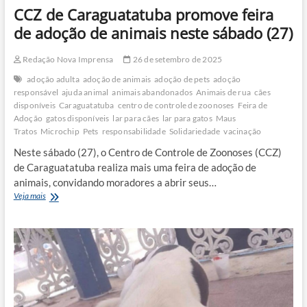
CCZ de Caraguatatuba promove feira
de adoção de animais neste sábado (27)
Redação Nova Imprensa
26 de setembro de 2025
adoção adulta
adoção de animais
adoção de pets
adoção
responsável
ajuda animal
animais abandonados
Animais de rua
cães
disponíveis
Caraguatatuba
centro de controle de zoonoses
Feira de
Adoção
gatos disponíveis
lar para cães
lar para gatos
Maus
Tratos
Microchip
Pets
responsabilidade
Solidariedade
vacinação
Neste sábado (27), o Centro de Controle de Zoonoses (CCZ)
de Caraguatatuba realiza mais uma feira de adoção de
animais, convidando moradores a abrir seus…
CCZ
Veja mais
de
Caraguatatuba
promove
feira
de
adoção
de
animais
neste