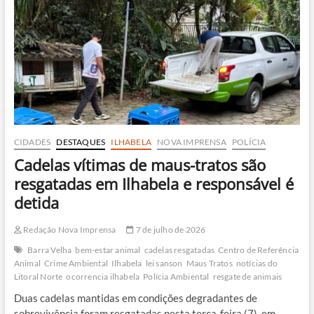
são
resgatados
e
chocam
equipes
CIDADES
DESTAQUES
ILHABELA
NOVA IMPRENSA
POLÍCIA
Cadelas vítimas de maus-tratos são
resgatadas em Ilhabela e responsável é
detida
Redação Nova Imprensa
7 de julho de 2026
Barra Velha
bem-estar animal
cadelas resgatadas
Centro de Referência
Animal
Crime Ambiental
Ilhabela
lei sanson
Maus Tratos
notícias do
Litoral Norte
ocorrencia ilhabela
Polícia Ambiental
resgate de animais
Duas cadelas mantidas em condições degradantes de
sobrevivência foram resgatadas nesta terça-feira (7), em