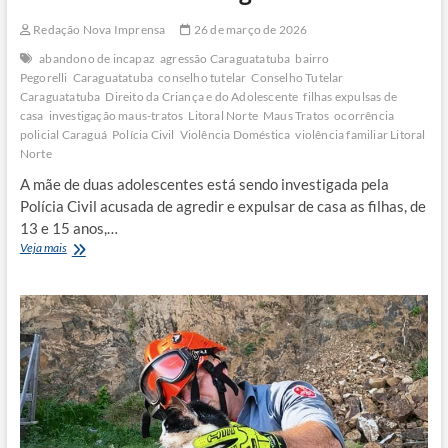
Redação Nova Imprensa
26 de março de 2026
abandono de incapaz
agressão Caraguatatuba
bairro
Pegorelli
Caraguatatuba
conselho tutelar
Conselho Tutelar
Caraguatatuba
Direito da Criança e do Adolescente
filhas expulsas de
casa
investigação maus-tratos
Litoral Norte
Maus Tratos
ocorrência
policial Caraguá
Polícia Civil
Violência Doméstica
violência familiar Litoral
Norte
A mãe de duas adolescentes está sendo investigada pela
Polícia Civil acusada de agredir e expulsar de casa as filhas, de
13 e 15 anos,…
Mãe
Veja mais
é
acusada
de
abandono
e
agressão
contra
filhas
em
Caraguatatuba