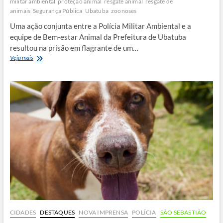
militar ambiental
proteção animal
resgate animal
resgate de
animais
Segurança Pública
Ubatuba
zoonoses
Uma ação conjunta entre a Polícia Militar Ambiental e a
equipe de Bem-estar Animal da Prefeitura de Ubatuba
resultou na prisão em flagrante de um…
Cães
Veja mais
em
situação
de
maus-
tratos
são
resgatados
e
tutor
é
preso
em
Ubatuba
CIDADES
DESTAQUES
NOVA IMPRENSA
POLÍCIA
SÃO SEBASTIÃO