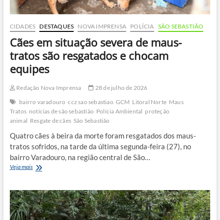
CIDADES
DESTAQUES
NOVA IMPRENSA
POLÍCIA
SÃO SEBASTIÃO
Cães em situação severa de maus-
tratos são resgatados e chocam
equipes
Redação Nova Imprensa
28 de julho de 2026
bairro varadouro
ccz sao sebastiao
GCM
Litoral Norte
Maus
Tratos
notícias de são sebastião
Polícia Ambiental
proteção
animal
Resgate de cães
São Sebastião
Quatro cães à beira da morte foram resgatados dos maus-
tratos sofridos, na tarde da última segunda-feira (27), no
bairro Varadouro, na região central de São…
Cães
Veja mais
em
situação
severa
de
maus-
tratos