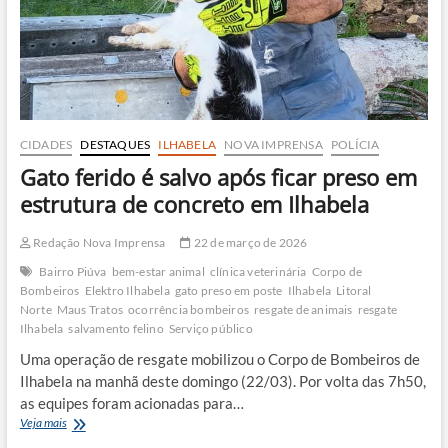
CIDADES
DESTAQUES
ILHABELA
NOVA IMPRENSA
POLÍCIA
Gato ferido é salvo após ficar preso em
estrutura de concreto em Ilhabela
Redação Nova Imprensa
22 de março de 2026
Bairro Piúva
bem-estar animal
clínica veterinária
Corpo de
Bombeiros
Elektro Ilhabela
gato preso em poste
Ilhabela
Litoral
Norte
Maus Tratos
ocorrência bombeiros
resgate de animais
resgate
Ilhabela
salvamento felino
Serviço público
Uma operação de resgate mobilizou o Corpo de Bombeiros de
Ilhabela na manhã deste domingo (22/03). Por volta das 7h50,
as equipes foram acionadas para…
Gato
Veja mais
ferido