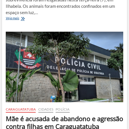
Ilhabela. Os animais foram encontrados confinados em um
espaço sem luz,…
Cadelas
Veja mais
vítimas
de
maus-
tratos
são
resgatadas
em
Ilhabela
e
responsável
é
detida
CARAGUATATUBA
CIDADES
POLÍCIA
Mãe é acusada de abandono e agressão
contra filhas em Caraguatatuba