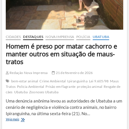
responsáveis
são
processados
CIDADES
DESTAQUES
NOVA IMPRENSA
POLÍCIA
UBATUBA
Homem é preso por matar cachorro e
manter outros em situação de maus-
tratos
Redação Nova Imprensa
21 de fevereiro de 2026
bem-estar animal
Crime Ambiental
Ipiranguinha
Lei 9.605/98
Maus
Tratos
Polícia Ambiental
Prisão em flagrante
proteção animal
Resgate de
cães
Ubatuba
Zoonoses Ubatuba
Uma denúncia anônima levou as autoridades de Ubatuba a um
cenário de negligência e violência contra animais, no bairro
Ipiranguinha, na última sexta-feira (21). No…
Homem
Veja mais
é