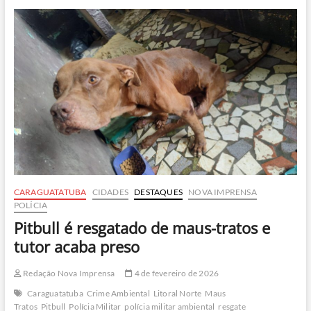
preso
por
matar
cachorro
e
manter
outros
em
situação
de
maus-
tratos
CARAGUATATUBA
CIDADES
DESTAQUES
NOVA IMPRENSA
POLÍCIA
Pitbull é resgatado de maus-tratos e
tutor acaba preso
Redação Nova Imprensa
4 de fevereiro de 2026
Caraguatatuba
Crime Ambiental
Litoral Norte
Maus
Tratos
Pitbull
Polícia Militar
polícia militar ambiental
resgate