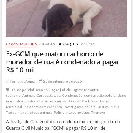
sábado
(27)
CARAGUATATUBA
CIDADES
DESTAQUES
POLÍCIA
Ex-GCM que matou cachorro de
morador de rua é condenado a pagar
R$ 10 mil
Fernanda Veiga
25 de setembro de 2025
abuso policial
ação civil
ação judicial
agressão contra
cachorro
Animais
Caraguatatuba
Condenação
condenação policial
dano
moral
direitos dos animais
exonerado
Guarda Civil
Guarda Civil
Municipal
incidente com cachorro
Investigação policial
Justiça
Maus
Tratos
maus-tratos a animais
Polícia
site de notícias
Thenews
A Justiça de Caraguatatuba condenou um ex-integrante da
Guarda Civil Municipal (GCM) a pagar R$ 10 mil de