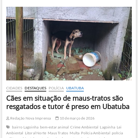
é
salvo
após
ficar
preso
em
estrutura
de
concreto
em
Ilhabela
CIDADES
DESTAQUES
POLÍCIA
UBATUBA
Cães em situação de maus-tratos são
resgatados e tutor é preso em Ubatuba
Redação Nova Imprensa
10 de março de 2026
bairro Lagoinha
bem-estar animal
Crime Ambiental
Lagoinha
Lei
Ambiental
Litoral Norte
Maus Tratos
Multa
Polícia Ambiental
polícia