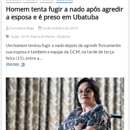
Homem tenta fugir a nado após agredir
a esposa e é preso em Ubatuba
Fernanda Veiga
16 de outubro de 2019
fujão
GCM
Maria da Penha
Ubatuba
Um homem tentou fugir a nado depois de agredir fisicamente
sua esposa e também a equipe da GCM, na tarde de terça-
feira (15), entre a…
Homem
Veja mais
tenta
fugir
a
nado
após
agredir
a
esposa
e
é
preso
em