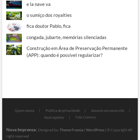
e la nave va
o sumiço dos royalties
fica doutor Pablo, fica
congada, jubarte, memórias silenciadas
Construção em Área de Preservação Permanente
(APP): quando é possível regularizar?
Quem somos
Política de privacidade
Anuncie em nosso site
Fale Conosco
Você repórter
Nova Imprensa
| Designed by:
Theme Freesia
|
WordPress
| © Copyright All
right reserved