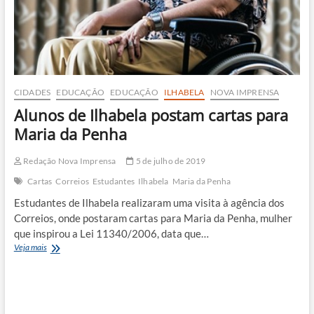
Ubatuba
CIDADES
EDUCAÇÃO
EDUCAÇÃO
ILHABELA
NOVA IMPRENSA
Alunos de Ilhabela postam cartas para
Maria da Penha
Redação Nova Imprensa
5 de julho de 2019
Cartas
Correios
Estudantes
Ilhabela
Maria da Penha
Estudantes de Ilhabela realizaram uma visita à agência dos
Correios, onde postaram cartas para Maria da Penha, mulher
que inspirou a Lei 11340/2006, data que…
Alunos
Veja mais
de
Ilhabela
postam
cartas
para