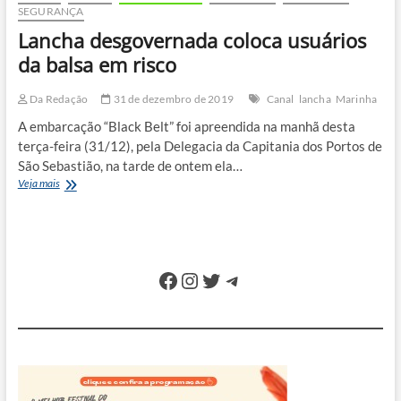
SEGURANÇA
Lancha desgovernada coloca usuários
da balsa em risco
Da Redação
31 de dezembro de 2019
Canal
lancha
Marinha
A embarcação “Black Belt” foi apreendida na manhã desta
terça-feira (31/12), pela Delegacia da Capitania dos Portos de
São Sebastião, na tarde de ontem ela…
Lancha
Veja mais
desgovernada
coloca
usuários
da
balsa
Facebook
Instagram
Twitter
Telegram
em
risco