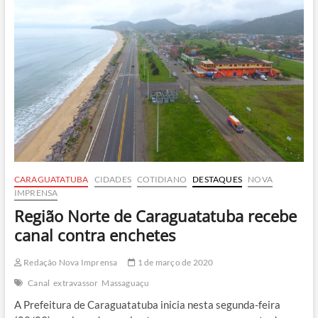
praias
e
canal
São
Sebastião/Ilhabela
CARAGUATATUBA
CIDADES
COTIDIANO
DESTAQUES
NOVA
IMPRENSA
Região Norte de Caraguatatuba recebe
canal contra enchetes
Redação Nova Imprensa
1 de março de 2020
Canal
extravassor
Massaguaçu
A Prefeitura de Caraguatatuba inicia nesta segunda-feira