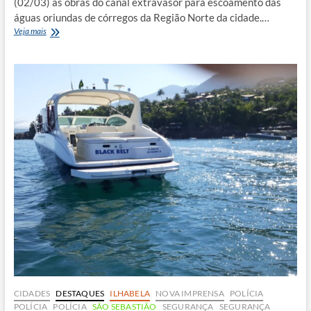
(02/03) as obras do canal extravasor para escoamento das
águas oriundas de córregos da Região Norte da cidade.…
Região
Veja mais
Norte
de
Caraguatatuba
recebe
canal
contra
enchetes
CIDADES
DESTAQUES
ILHABELA
NOVA IMPRENSA
POLÍCIA
POLÍCIA
POLÍCIA
SÃO SEBASTIÃO
SEGURANÇA
SEGURANÇA