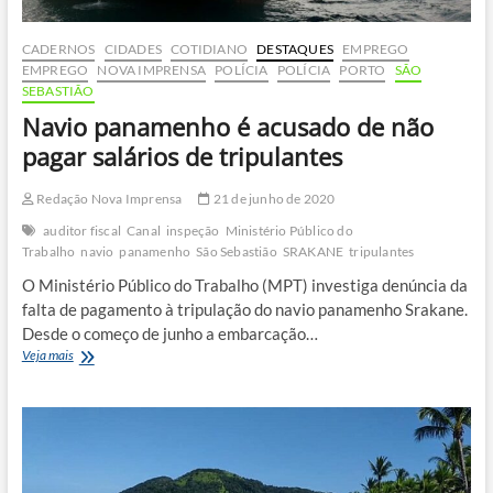
CADERNOS
CIDADES
COTIDIANO
DESTAQUES
EMPREGO
EMPREGO
NOVA IMPRENSA
POLÍCIA
POLÍCIA
PORTO
SÃO
SEBASTIÃO
Navio panamenho é acusado de não
pagar salários de tripulantes
Redação Nova Imprensa
21 de junho de 2020
auditor fiscal
Canal
inspeção
Ministério Público do
Trabalho
navio
panamenho
São Sebastião
SRAKANE
tripulantes
O Ministério Público do Trabalho (MPT) investiga denúncia da
falta de pagamento à tripulação do navio panamenho Srakane.
Desde o começo de junho a embarcação…
Navio
Veja mais
panamenho
é
acusado
de
não
pagar
salários