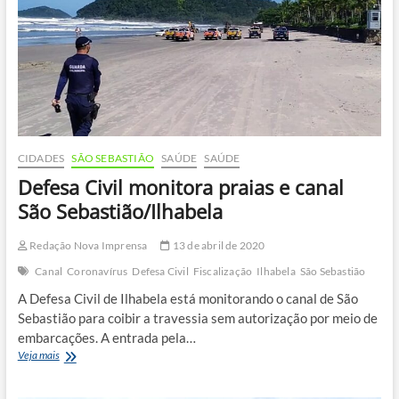
de
tripulantes
CIDADES
SÃO SEBASTIÃO
SAÚDE
SAÚDE
Defesa Civil monitora praias e canal
São Sebastião/Ilhabela
Redação Nova Imprensa
13 de abril de 2020
Canal
Coronavírus
Defesa Civil
Fiscalização
Ilhabela
São Sebastião
A Defesa Civil de Ilhabela está monitorando o canal de São
Sebastião para coibir a travessia sem autorização por meio de
embarcações. A entrada pela…
Defesa
Veja mais
Civil
monitora