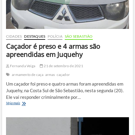
CIDADES
DESTAQUES
POLÍCIA
SÃO SEBASTIÃO
Caçador é preso e 4 armas são
apreendidas em Juquehy
Fernanda Veiga
21 de setembro de 2021
armamento de caça
armas
caçador
Um caçador foi preso e quatro armas foram apreendidas em
Juquehy, na Costa Sul de São Sebastião, nesta segunda (20).
Ele vai responder criminalmente por…
Caçador
Veja mais
é
preso
e
4
armas