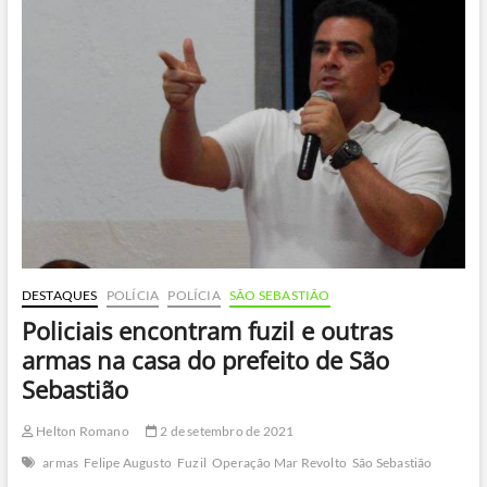
são
apreendidas
em
Juquehy
DESTAQUES
POLÍCIA
POLÍCIA
SÃO SEBASTIÃO
Policiais encontram fuzil e outras
armas na casa do prefeito de São
Sebastião
Helton Romano
2 de setembro de 2021
armas
Felipe Augusto
Fuzil
Operação Mar Revolto
São Sebastião