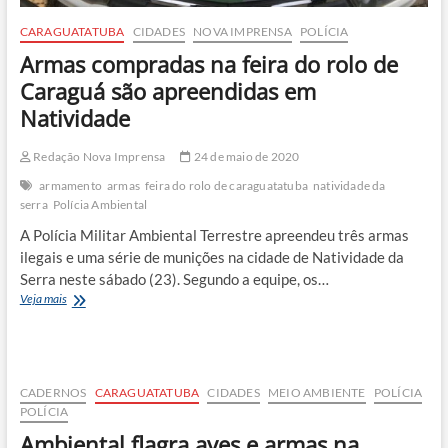
CARAGUATATUBA
CIDADES
NOVA IMPRENSA
POLÍCIA
Armas compradas na feira do rolo de
Caraguá são apreendidas em
Natividade
Redação Nova Imprensa
24 de maio de 2020
armamento
armas
feira do rolo de caraguatatuba
natividade da
serra
Polícia Ambiental
A Polícia Militar Ambiental Terrestre apreendeu três armas
ilegais e uma série de munições na cidade de Natividade da
Serra neste sábado (23). Segundo a equipe, os…
Armas
Veja mais
compradas
na
feira
do
rolo
CADERNOS
CARAGUATATUBA
CIDADES
MEIO AMBIENTE
POLÍCIA
de
POLÍCIA
Caraguá
Ambiental flagra aves e armas na
são