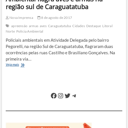
apreendidas
região sul de Caraguatatuba
em
Natividade
Nova Imprensa
8 de agosto de 2017
apreensão
armas
aves
Caraguatatuba
Cidades
Destaque
Litoral
Norte
Polícia Ambiental
Policiais ambientais em Atividade Delegada pelo bairro
Pegorelli, na região Sul de Caraguatatuba, flagraram duas
ocorrências pelas ruas Castilho e Brasiliano Gonçalves. Na
primeira via…
Ambiental
Veja mais
flagra
aves
e
armas
na
Facebook
Instagram
Twitter
Telegram
região
sul
de
Caraguatatuba