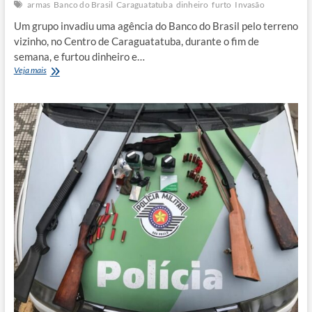
armas
Banco do Brasil
Caraguatatuba
dinheiro
furto
Invasão
Um grupo invadiu uma agência do Banco do Brasil pelo terreno
vizinho, no Centro de Caraguatatuba, durante o fim de
semana, e furtou dinheiro e…
Grupo
Veja mais
invade
agência
do
Banco
do
Brasil
e
leva
dinheiro
e
armas