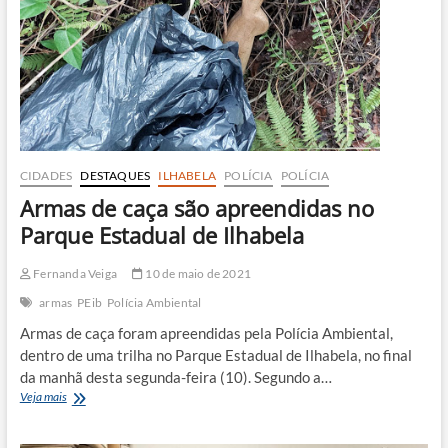
CIDADES
DESTAQUES
ILHABELA
POLÍCIA
POLÍCIA
Armas de caça são apreendidas no
Parque Estadual de Ilhabela
Fernanda Veiga
10 de maio de 2021
armas
PEib
Polícia Ambiental
Armas de caça foram apreendidas pela Polícia Ambiental,
dentro de uma trilha no Parque Estadual de Ilhabela, no final
da manhã desta segunda-feira (10). Segundo a…
Armas
Veja mais
de
caça