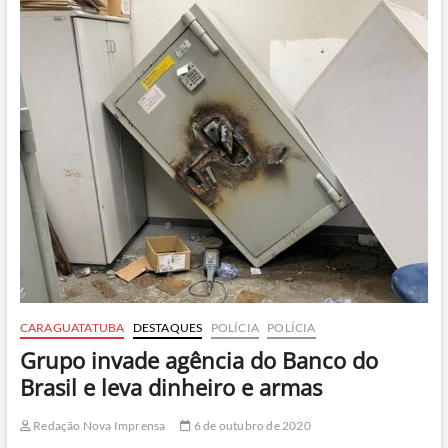
são
apreendidas
no
Parque
Estadual
de
Ilhabela
CARAGUATATUBA
DESTAQUES
POLÍCIA
POLÍCIA
Grupo invade agência do Banco do
Brasil e leva dinheiro e armas
Redação Nova Imprensa
6 de outubro de 2020