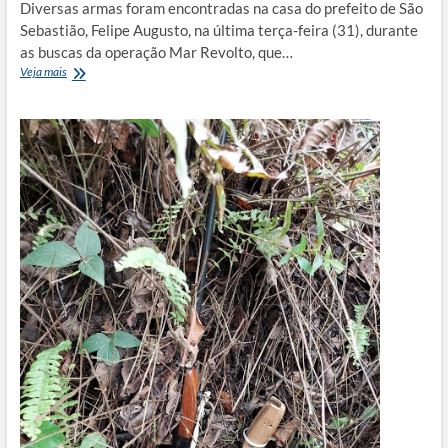
Diversas armas foram encontradas na casa do prefeito de São
Sebastião, Felipe Augusto, na última terça-feira (31), durante
as buscas da operação Mar Revolto, que…
Policiais
Veja mais
encontram
fuzil
e
outras
armas
na
casa
do
prefeito
de
São
Sebastião