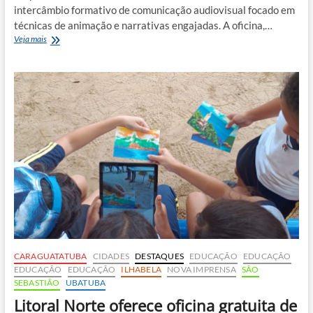
intercâmbio formativo de comunicação audiovisual focado em
técnicas de animação e narrativas engajadas. A oficina,…
Aldeia
Veja mais
indígena
em
Ubatuba
recebe
oficina
gratuita
de
animação
para
jovens
CARAGUATATUBA
CIDADES
DESTAQUES
EDUCAÇÃO
EDUCAÇÃO
EDUCAÇÃO
EDUCAÇÃO
ILHABELA
NOVA IMPRENSA
SÃO
SEBASTIÃO
UBATUBA
Litoral Norte oferece oficina gratuita de