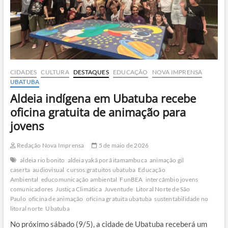
preservação
dos
oceanos
CIDADES
CULTURA
DESTAQUES
EDUCAÇÃO
NOVA IMPRENSA
UBATUBA
Aldeia indígena em Ubatuba recebe
oficina gratuita de animação para
jovens
Redação Nova Imprensa
5 de maio de 2026
aldeia rio bonito
aldeia yakã porã itamambuca
animação gil
caserta
audiovisual
cursos gratuitos ubatuba
Educação
Ambiental
educomunicação ambiental
FunBEA
intercâmbio jovens
comunicadores
Justiça Climática
Juventude
Litoral Norte de São
Paulo
oficina de animação
oficina gratuita ubatuba
sustentabilidade no
litoral norte
Ubatuba
No próximo sábado (9/5), a cidade de Ubatuba receberá um