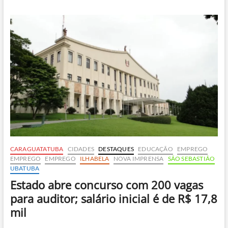
Ubatuba
lança
formação
gratuita
em
educação
ambiental
para
professores
CARAGUATATUBA
CIDADES
DESTAQUES
EDUCAÇÃO
EMPREGO
EMPREGO
EMPREGO
ILHABELA
NOVA IMPRENSA
SÃO SEBASTIÃO
UBATUBA
Estado abre concurso com 200 vagas
para auditor; salário inicial é de R$ 17,8
mil