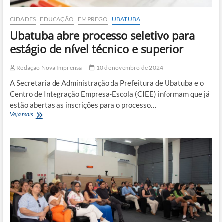
CIDADES
EDUCAÇÃO
EMPREGO
UBATUBA
Ubatuba abre processo seletivo para
estágio de nível técnico e superior
Redação Nova Imprensa
10 de novembro de 2024
A Secretaria de Administração da Prefeitura de Ubatuba e o
Centro de Integração Empresa-Escola (CIEE) informam que já
estão abertas as inscrições para o processo…
Ubatuba
Veja mais
abre
processo
seletivo
para
estágio
de
nível
técnico
e
superior