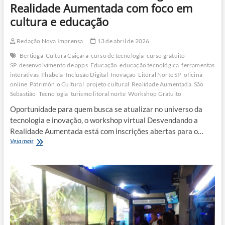
Realidade Aumentada com foco em
cultura e educação
Redação Nova Imprensa
13 de abril de 2026
Bertioga
Cultura Caiçara
curso de tecnologia
curso gratuito
SP
desenvolvimento de apps
Educação
educação tecnológica
ferramentas
interativas
Ilhabela
Inclusão Digital
Inovação
Litoral Norte SP
oficina
online
Patrimônio Cultural
projeto cultural
Realidade Aumentada
São
Sebastião
Tecnologia
turismo litoral norte
Workshop Gratuito
Oportunidade para quem busca se atualizar no universo da
tecnologia e inovação, o workshop virtual Desvendando a
Realidade Aumentada está com inscrições abertas para o…
Litoral
Veja mais
Norte
oferece
oficina
gratuita
de
Realidade
Aumentada
com
foco