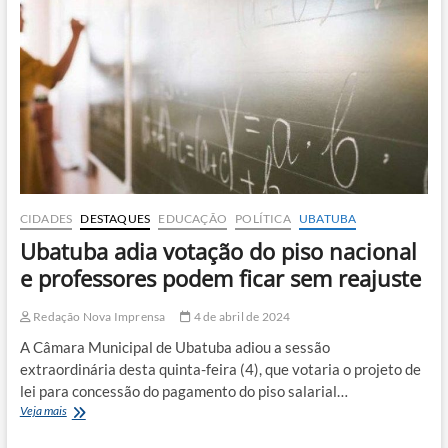
de
20%
CIDADES
DESTAQUES
EDUCAÇÃO
POLÍTICA
UBATUBA
Ubatuba adia votação do piso nacional
e professores podem ficar sem reajuste
Redação Nova Imprensa
4 de abril de 2024
A Câmara Municipal de Ubatuba adiou a sessão
extraordinária desta quinta-feira (4), que votaria o projeto de
lei para concessão do pagamento do piso salarial…
Ubatuba
Veja mais
adia
votação