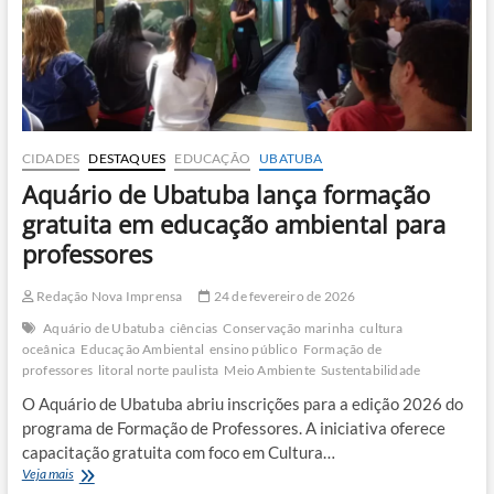
em
cultura
e
educação
CIDADES
DESTAQUES
EDUCAÇÃO
UBATUBA
Aquário de Ubatuba lança formação
gratuita em educação ambiental para
professores
Redação Nova Imprensa
24 de fevereiro de 2026
Aquário de Ubatuba
ciências
Conservação marinha
cultura
oceânica
Educação Ambiental
ensino público
Formação de
professores
litoral norte paulista
Meio Ambiente
Sustentabilidade
O Aquário de Ubatuba abriu inscrições para a edição 2026 do
programa de Formação de Professores. A iniciativa oferece
capacitação gratuita com foco em Cultura…
Aquário
Veja mais
de