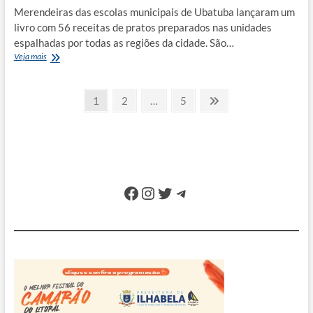
Merendeiras das escolas municipais de Ubatuba lançaram um
livro com 56 receitas de pratos preparados nas unidades
espalhadas por todas as regiões da cidade. São…
Merendeiras
Veja mais
de
Ubatuba
Paginação
lançam
Page
Page
Page
Next
1
2
…
5
livro
page
de
de
receitas
posts
com
56
pratos
Facebook
Instagram
Twitter
Telegram