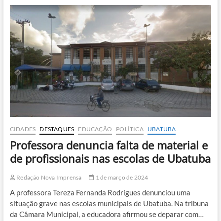
do
piso
nacional
e
professores
podem
ficar
sem
reajuste
CIDADES
DESTAQUES
EDUCAÇÃO
POLÍTICA
UBATUBA
Professora denuncia falta de material e
de profissionais nas escolas de Ubatuba
Redação Nova Imprensa
1 de março de 2024
A professora Tereza Fernanda Rodrigues denunciou uma
situação grave nas escolas municipais de Ubatuba. Na tribuna
da Câmara Municipal, a educadora afirmou se deparar com…