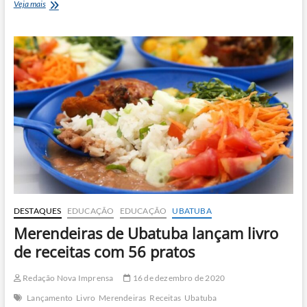
Professora
Veja mais
denuncia
falta
de
material
e
de
profissionais
nas
escolas
de
Ubatuba
DESTAQUES
EDUCAÇÃO
EDUCAÇÃO
UBATUBA
Merendeiras de Ubatuba lançam livro
de receitas com 56 pratos
Redação Nova Imprensa
16 de dezembro de 2020
Lançamento
Livro
Merendeiras
Receitas
Ubatuba