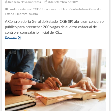
Redação Nova Imprensa
3 de setembro de 2025
auditor estadual
CGE-SP
concurso publico
Controladoria Geral do
Estado
Emprego
salário
A Controladoria Geral do Estado (CGE SP) abriu um concurso
público para preencher 200 vagas de auditor estadual de
controle, com salário inicial de R$…
Estado
Veja mais
abre
concurso
com
200
vagas
para
auditor;
salário
inicial
é
de
R$
17,8
mil