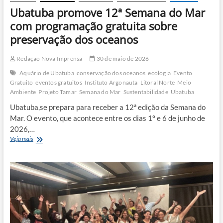
Ubatuba promove 12ª Semana do Mar
com programação gratuita sobre
preservação dos oceanos
Redação Nova Imprensa
30 de maio de 2026
Aquário de Ubatuba
conservação dos oceanos
ecologia
Evento
Gratuito
eventos gratuitos
Instituto Argonauta
Litoral Norte
Meio
Ambiente
Projeto Tamar
Semana do Mar
Sustentabilidade
Ubatuba
Ubatuba,se prepara para receber a 12ª edição da Semana do
Mar. O evento, que acontece entre os dias 1º e 6 de junho de
2026,…
Ubatuba
Veja mais
promove
12ª
Semana
do
Mar
com
programação
gratuita
sobre