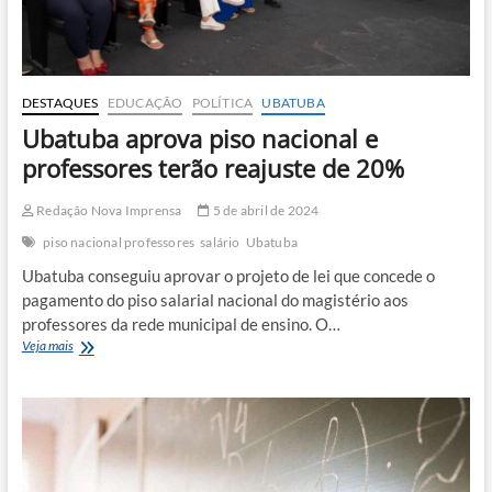
DESTAQUES
EDUCAÇÃO
POLÍTICA
UBATUBA
Ubatuba aprova piso nacional e
professores terão reajuste de 20%
Redação Nova Imprensa
5 de abril de 2024
piso nacional professores
salário
Ubatuba
Ubatuba conseguiu aprovar o projeto de lei que concede o
pagamento do piso salarial nacional do magistério aos
professores da rede municipal de ensino. O…
Ubatuba
Veja mais
aprova
piso
nacional
e
professores
terão
reajuste