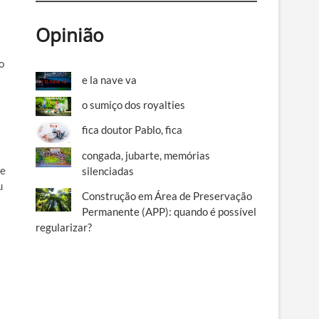
Opinião
o
e la nave va
o sumiço dos royalties
fica doutor Pablo, fica
congada, jubarte, memórias
te
silenciadas
u
Construção em Área de Preservação
Permanente (APP): quando é possível
regularizar?