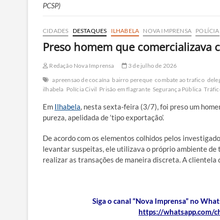
PCSP)
CIDADES
DESTAQUES
ILHABELA
NOVA IMPRENSA
POLÍCIA
Preso homem que comercializava co
Redação Nova Imprensa
3 de julho de 2026
apreensao de cocaína
bairro pereque
combate ao trafico
dele
ilhabela
Polícia Civil
Prisão em flagrante
Segurança Pública
Tráfi
Em
Ilhabela
, nesta sexta-feira (3/7), foi preso um hom
pureza, apelidada de ‘tipo exportação’.
De acordo com os elementos colhidos pelos investigado
levantar suspeitas, ele utilizava o próprio ambiente de
realizar as transações de maneira discreta. A clientela
Siga o canal “Nova Imprensa” no Whats
https://whatsapp.com