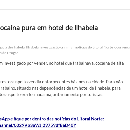
caína pura em hotel de Ilhabela
gacia de ilhabela
Ilhabela
investigação criminal
notícias do Litoral Norte
ocorrenci
co de Drogas
em investigado por vender, no hotel que trabalhava, cocaína de alta
res, o suspeito vendia entorpecentes há anos na cidade. Para não
 trabalho, situado nas dependências de um hotel de Ilhabela, para
 do suspeito era formada majoritariamente por turistas.
App e fique por dentro das notícias do Litoral Norte:
/channel/0029Vb3aWJl29759dfBaD40Y