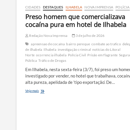
CIDADES
DESTAQUES
ILHABELA
NOVA IMPRENSA
POLÍCIA
Preso homem que comercializava
cocaína pura em hotel de Ilhabela
Redação Nova Imprensa
3 de julho de 2026
apreensao de cocaína
bairro pereque
combate ao trafico
dele
de ilhabela
Ilhabela
investigação criminal
notícias do Litoral
Norte
ocorrencia ilhabela
Polícia Civil
Prisão em flagrante
Segur
Pública
Tráfico de Drogas
Em Ilhabela, nesta sexta-feira (3/7), foi preso um hom
investigado por vender, no hotel que trabalhava, cocaín
alta pureza, apelidada de ‘tipo exportação’. De…
Preso
Veja mais
homem
que
comercializava
cocaína
pura
em
hotel