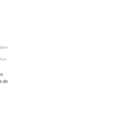
gacia
ança
em
a de