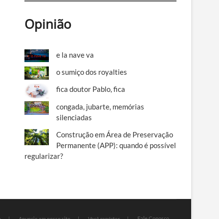
Opinião
e la nave va
o sumiço dos royalties
fica doutor Pablo, fica
congada, jubarte, memórias
silenciadas
Construção em Área de Preservação
Permanente (APP): quando é possível
regularizar?
Fale Conosco
e
Anuncie em nosso site
Você repórter