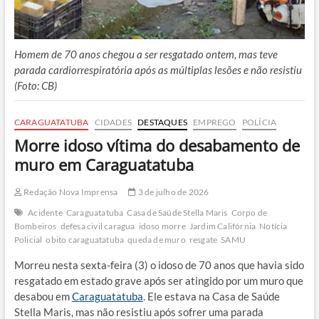
Homem de 70 anos chegou a ser resgatado ontem, mas teve
parada cardiorrespiratória após as múltiplas lesões e não resistiu
(Foto: CB)
CARAGUATATUBA
CIDADES
DESTAQUES
EMPREGO
POLÍCIA
Morre idoso vítima do desabamento de
muro em Caraguatatuba
Redação Nova Imprensa
3 de julho de 2026
Acidente
Caraguatatuba
Casa de Saúde Stella Maris
Corpo de
Bombeiros
defesa civil caragua
idoso morre
Jardim Califórnia
Notícia
Policial
obito caraguatatuba
queda de muro
resgate
SAMU
Morreu nesta sexta-feira (3) o idoso de 70 anos que havia sido
resgatado em estado grave após ser atingido por um muro que
desabou em
Caraguatatuba
. Ele estava na Casa de Saúde
Stella Maris, mas não resistiu após sofrer uma parada