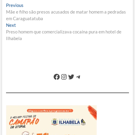
Navegação
Previous
Previous
post:
Mãe e filho são presos acusados de matar homem a pedradas
de
em Caraguatatuba
Post
Next
Next
post:
Preso homem que comercializava cocaína pura em hotel de
Ilhabela
Facebook
Instagram
Twitter
Telegram