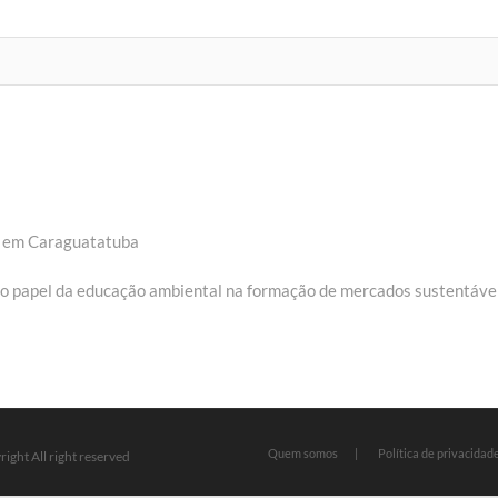
e em Caraguatatuba
 o papel da educação ambiental na formação de mercados sustentáve
Quem somos
Política de privacidad
ight All right reserved