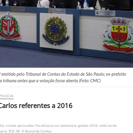
emitido pelo Tribunal de Contas do Estado de São Paulo; ex-prefeito
da tribuna antes que a votação fosse aberta (Foto: CMC)
POLÍCIA
arlos referentes a 2016
uba
contas aprovadas
fiscalizacao orcamentaria
gestao 2016
notícias de
naria
TCE-SP
Tribunal de Contas