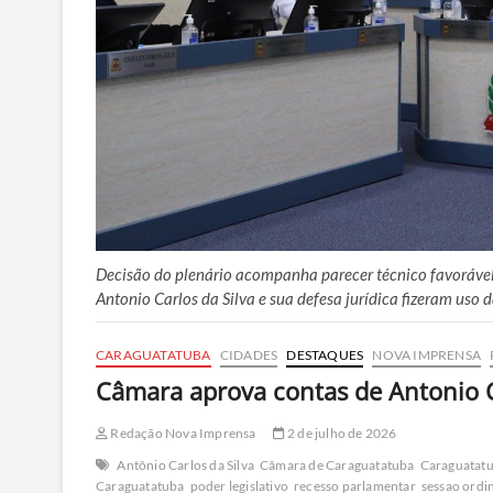
Decisão do plenário acompanha parecer técnico favorável 
Antonio Carlos da Silva e sua defesa jurídica fizeram uso 
CARAGUATATUBA
CIDADES
DESTAQUES
NOVA IMPRENSA
Câmara aprova contas de Antonio C
Redação Nova Imprensa
2 de julho de 2026
Antônio Carlos da Silva
Câmara de Caraguatatuba
Caraguatat
Caraguatatuba
poder legislativo
recesso parlamentar
sessao ordi