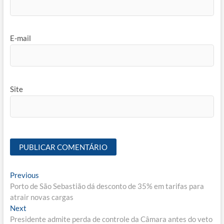
E-mail
Site
Navegação
Previous
Previous
post:
Porto de São Sebastião dá desconto de 35% em tarifas para
de
atrair novas cargas
Post
Next
Next
post:
Presidente admite perda de controle da Câmara antes do veto