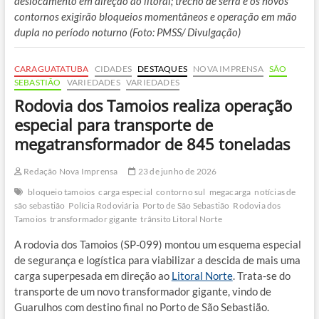
deslocamento em direção ao litoral; trecho de serra e os novos
contornos exigirão bloqueios momentâneos e operação em mão
dupla no período noturno (Foto: PMSS/ Divulgação)
CARAGUATATUBA
CIDADES
DESTAQUES
NOVA IMPRENSA
SÃO
SEBASTIÃO
VARIEDADES
VARIEDADES
Rodovia dos Tamoios realiza operação
especial para transporte de
megatransformador de 845 toneladas
Redação Nova Imprensa
23 de junho de 2026
bloqueio tamoios
carga especial
contorno sul
megacarga
notícias de
são sebastião
Polícia Rodoviária
Porto de São Sebastião
Rodovia dos
Tamoios
transformador gigante
trânsito Litoral Norte
A rodovia dos Tamoios (SP-099) montou um esquema especial
de segurança e logística para viabilizar a descida de mais uma
carga superpesada em direção ao
Litoral Norte
. Trata-se do
transporte de um novo transformador gigante, vindo de
Guarulhos com destino final no Porto de São Sebastião.