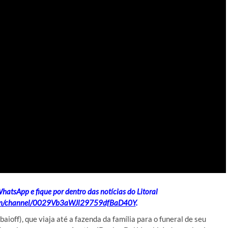
hatsApp e fique por dentro das notícias do Litoral
com/channel/0029Vb3aWJl29759dfBaD40Y
.
off), que viaja até a fazenda da família para o funeral de seu