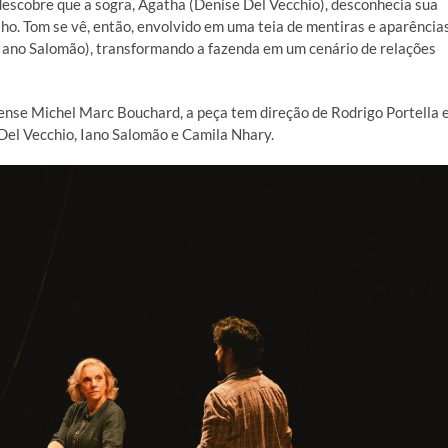
descobre que a sogra, Agatha (Denise Del Vecchio), desconhecia sua
lho. Tom se vê, então, envolvido em uma teia de mentiras e aparência
 (Iano Salomão), transformando a fazenda em um cenário de relações
ense Michel Marc Bouchard, a peça tem direção de Rodrigo Portella 
Del Vecchio, Iano Salomão e Camila Nhary.