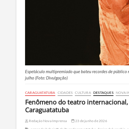
Espetáculo multipremiado que bateu recordes de público 
julho (Foto: Divulgação)
CARAGUATATUBA
CIDADES
CULTURA
DESTAQUES
NOVA I
Fenômeno do teatro internacional,
Caraguatatuba
Redação Nova Imprensa
23 de junho de 2026