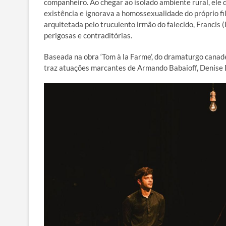
companheiro. Ao chegar ao isolado ambiente rural, ele 
existência e ignorava a homossexualidade do próprio fi
arquitetada pelo truculento irmão do falecido, Francis
perigosas e contraditórias.
Baseada na obra ‘Tom à la Farme’, do dramaturgo canad
traz atuações marcantes de Armando Babaioff, Denise 