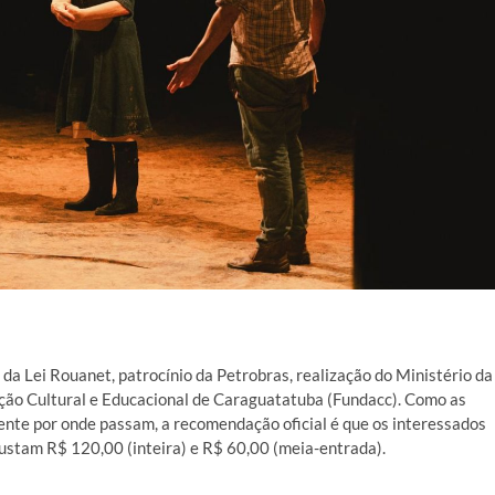
da Lei Rouanet, patrocínio da Petrobras, realização do Ministério da
dação Cultural e Educacional de Caraguatatuba (Fundacc). Como as
nte por onde passam, a recomendação oficial é que os interessados
ustam R$ 120,00 (inteira) e R$ 60,00 (meia-entrada).