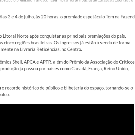
spetáculo premiado
Fundacc
lazer litoral norte
notícias de Caraguatatuba
teatro
 dias 3 e 4 de julho, às 20 horas, o premiado espetáculo Tom na Fazend
 Litoral Norte após conquistar as principais premiações do país,
as cinco regiões brasileiras. Os ingressos já estão à venda de forma
mente na Livraria Reticências, no Centro.
rêmios Shell, APCA e APTR, além do Prêmio da Associação de Críticos
a produção já passou por países como Canadá, França, Reino Unido,
o recorde histórico de público e bilheteria do espaço, tornando-se o
alco.