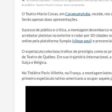
armando babaioff
Cultura Caraguatatuba
denise del vecchio
e
brasileiro
Teatro Mario Covas
tom na fazenda
O Teatro Mario Covas, em
Caraguatatuba
, recebe, nos
Serão apenas duas apresentações.
Sucesso de público e crítica, a montagem desembarca no
arrebatar plateias no exterior e rodar por 30 cidades n
online pela plataforma Sympla
(clique aqui)
e presencial
O espetáculo coleciona troféus de prestígio, como os p
de Teatro de Québec. Em sua trajetória internacional, 
Suíça e Bélgica.
No Théâtre Paris-Villette, na França, a montagem bateu 
primeiro espetáculo latino-americano a ocupar aquele p