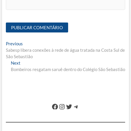
Navegação
Previous
Previous
post:
Sabesp libera conexões à rede de água tratada na Costa Sul de
de
São Sebastião
Post
Next
Next
post:
Bombeiros resgatam saruê dentro do Colégio São Sebastião
Facebook
Instagram
Twitter
Telegram