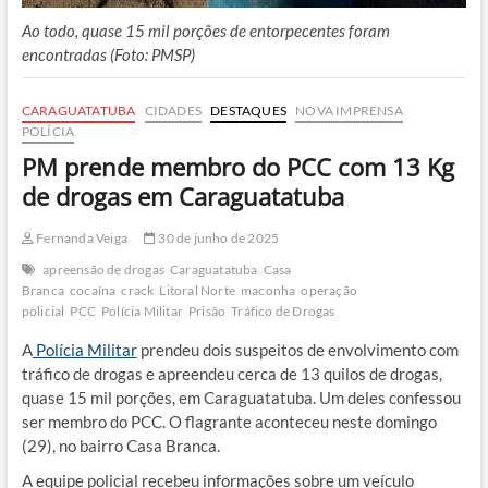
Ao todo, quase 15 mil porções de entorpecentes foram
encontradas (Foto: PMSP)
CARAGUATATUBA
CIDADES
DESTAQUES
NOVA IMPRENSA
POLÍCIA
PM prende membro do PCC com 13 Kg
de drogas em Caraguatatuba
Fernanda Veiga
30 de junho de 2025
apreensão de drogas
Caraguatatuba
Casa
Branca
cocaína
crack
Litoral Norte
maconha
operação
policial
PCC
Polícia Militar
Prisão
Tráfico de Drogas
A
Polícia Militar
prendeu dois suspeitos de envolvimento com
tráfico de drogas e apreendeu cerca de 13 quilos de drogas,
quase 15 mil porções, em Caraguatatuba. Um deles confessou
ser membro do PCC. O flagrante aconteceu neste domingo
(29), no bairro Casa Branca.
A equipe policial recebeu informações sobre um veículo