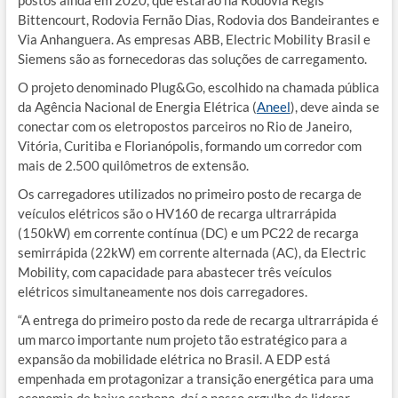
postos ainda em 2020, que estarão na Rodovia Régis
Bittencourt, Rodovia Fernão Dias, Rodovia dos Bandeirantes e
Via Anhanguera. As empresas ABB, Electric Mobility Brasil e
Siemens são as fornecedoras das soluções de carregamento.
O projeto denominado Plug&Go, escolhido na chamada pública
da Agência Nacional de Energia Elétrica (
Aneel
), deve ainda se
conectar com os eletropostos parceiros no Rio de Janeiro,
Vitória, Curitiba e Florianópolis, formando um corredor com
mais de 2.500 quilômetros de extensão.
Os carregadores utilizados no primeiro posto de recarga de
veículos elétricos são o HV160 de recarga ultrarrápida
(150kW) em corrente contínua (DC) e um PC22 de recarga
semirrápida (22kW) em corrente alternada (AC), da Electric
Mobility, com capacidade para abastecer três veículos
elétricos simultaneamente nos dois carregadores.
“A entrega do primeiro posto da rede de recarga ultrarrápida é
um marco importante num projeto tão estratégico para a
expansão da mobilidade elétrica no Brasil. A EDP está
empenhada em protagonizar a transição energética para uma