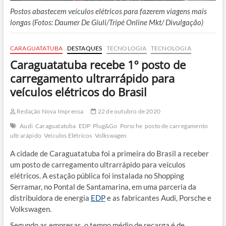
Postos abastecem veículos elétricos para fazerem viagens mais
longas (Fotos: Daumer De Giuli/Tripé Online Mkt/ Divulgação)
CARAGUATATUBA
DESTAQUES
TECNOLOGIA
TECNOLOGIA
Caraguatatuba recebe 1º posto de
carregamento ultrarrápido para
veículos elétricos do Brasil
Redação Nova Imprensa
22 de outubro de 2020
Audi
Caraguatatuba
EDP
Plug&Go
Porsche
posto de carregamento
ultrarápido
Veículos Elétricos
Volkswagen
A cidade de Caraguatatuba foi a primeira do Brasil a receber
um posto de carregamento ultrarrápido para veículos
elétricos. A estação pública foi instalada no Shopping
Serramar, no Pontal de Santamarina, em uma parceria da
distribuidora de energia
EDP
e as fabricantes Audi, Porsche e
Volkswagen.
Segundo as empresas, o tempo médio de recarga é de