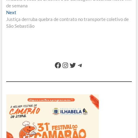
de
de semana
Post
Next
Next
post:
Justiça derruba quebra de contrato no transporte coletivo de
São Sebastião
Facebook
Instagram
Twitter
Telegram