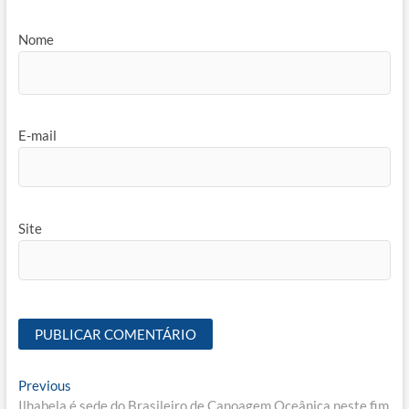
Nome
E-mail
Site
Navegação
Previous
Previous
post:
Ilhabela é sede do Brasileiro de Canoagem Oceânica neste fim