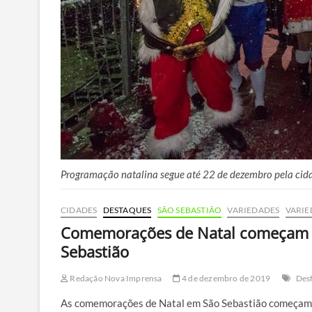
Programação natalina segue até 22 de dezembro pela cida
CIDADES
DESTAQUES
SÃO SEBASTIÃO
VARIEDADES
VARIE
Comemorações de Natal começam 
Sebastião
Redação Nova Imprensa
4 de dezembro de 2019
Desf
As comemorações de Natal em São Sebastião começam ne