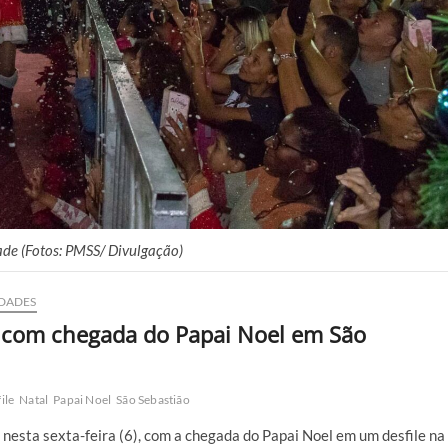
de (Fotos: PMSS/ Divulgação)
DADES
com chegada do Papai Noel em São
ile
Natal
Papai Noel
São Sebastião
sta sexta-feira (6), com a chegada do Papai Noel em um desfile na