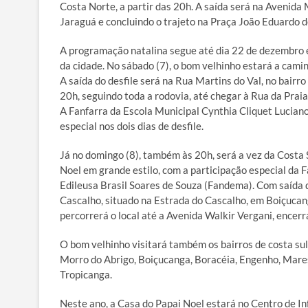
Costa Norte, a partir das 20h. A saída será na Avenida
Jaraguá e concluindo o trajeto na Praça João Eduardo 
A programação natalina segue até dia 22 de dezembro 
da cidade. No sábado (7), o bom velhinho estará a camin
A saída do desfile será na Rua Martins do Val, no bairro
20h, seguindo toda a rodovia, até chegar à Rua da Praia
A Fanfarra da Escola Municipal Cynthia Cliquet Luciano
especial nos dois dias de desfile.
Já no domingo (8), também às 20h, será a vez da Costa 
Noel em grande estilo, com a participação especial da 
Edileusa Brasil Soares de Souza (Fandema). Com saída 
Cascalho, situado na Estrada do Cascalho, em Boiçucang
percorrerá o local até a Avenida Walkir Vergani, encerr
O bom velhinho visitará também os bairros de costa sul 
Morro do Abrigo, Boiçucanga, Boracéia, Engenho, Mares
Tropicanga.
Neste ano, a Casa do Papai Noel estará no Centro de In