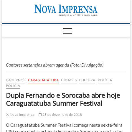
Skip
Nova
to
AS PRINCIPAIS
NOTICIAS DO
content
LITORAL NORTE
Impren
DE SÃO PAULO |
CARAGUATATUBA,
SÃO SEBASTIÃO,
ILHABELA E
UBATUBA
Cantores sertanejos abrem agenda (Foto: Divulgação)
CADERNOS
CARAGUATATUBA
CIDADES
CULTURA
POLÍCIA
POLÍCIA
Dupla Fernando e Sorocaba abre hoje
Caraguatatuba Summer Festival
Nova Imprensa
28 de dezembro de 2018
O Caraguatatuba Summer Festival começa nesta sexta-feira
(28) com a dupla sertaneja Fernando e Sorocaba, a partir das