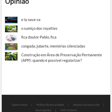
Opinião
e la nave va
o sumiço dos royalties
fica doutor Pablo, fica
congada, jubarte, memórias silenciadas
Construção em Área de Preservação Permanente
(APP): quando é possível regularizar?
Quem somos
Política de privacidade
Anuncie em nosso site
Fale Conosco
Você repórter