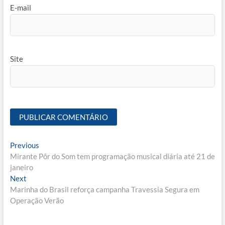
E-mail
Site
Navegação
Previous
Previous
post:
Mirante Pôr do Som tem programação musical diária até 21 de
de
janeiro
Post
Next
Next
post:
Marinha do Brasil reforça campanha Travessia Segura em
Operação Verão