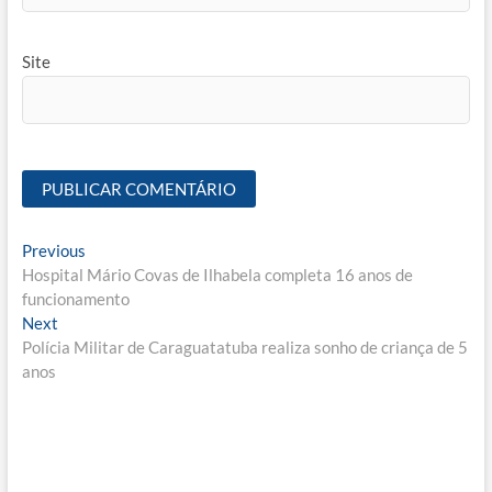
Site
Navegação
Previous
Previous
post:
Hospital Mário Covas de Ilhabela completa 16 anos de
de
funcionamento
Post
Next
Next
post:
Polícia Militar de Caraguatatuba realiza sonho de criança de 5
anos