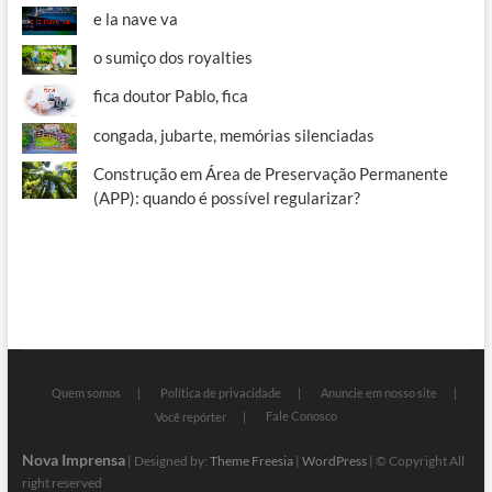
e la nave va
o sumiço dos royalties
fica doutor Pablo, fica
congada, jubarte, memórias silenciadas
Construção em Área de Preservação Permanente
(APP): quando é possível regularizar?
Quem somos
Política de privacidade
Anuncie em nosso site
Fale Conosco
Você repórter
Nova Imprensa
| Designed by:
Theme Freesia
|
WordPress
| © Copyright All
right reserved