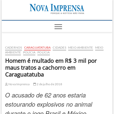
Skip
Nova
to
AS PRINCIPAIS
NOTICIAS DO
content
LITORAL NORTE
Impren
DE SÃO PAULO |
CARAGUATATUBA,
SÃO SEBASTIÃO,
ILHABELA E
UBATUBA
CADERNOS
CARAGUATATUBA
CIDADES
MEIO AMBIENTE
MEIO
AMBIENTE
POLÍCIA
POLÍCIA
Homem é multado em R$ 3 mil por
maus tratos a cachorro em
Caraguatatuba
Nova Imprensa
2 de julho de 2018
O acusado de 62 anos estaria
estourando explosivos no animal
durante o jogo Brasil e México