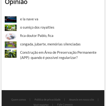
Opinião
e la nave va
o sumiço dos royalties
fica doutor Pablo, fica
congada, jubarte, memórias silenciadas
Construção em Área de Preservação Permanente
(APP): quando é possível regularizar?
Quem somos
Política de privacidade
Anuncie em nosso site
Fale Conosco
Você repórter