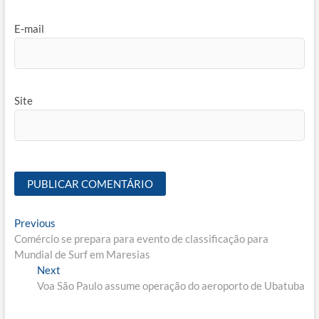
E-mail
Site
Navegação
Previous
Previous
post:
Comércio se prepara para evento de classificação para
de
Mundial de Surf em Maresias
Post
Next
Next
post:
Voa São Paulo assume operação do aeroporto de Ubatuba