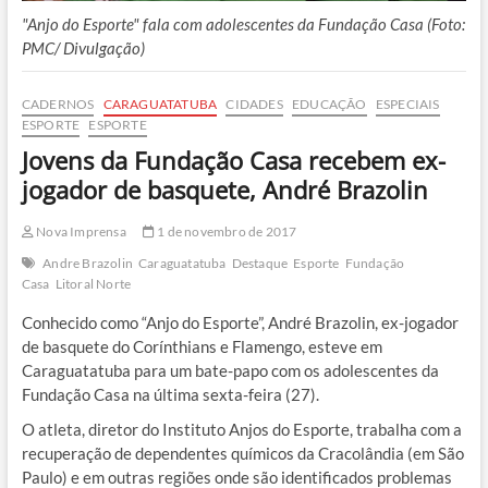
"Anjo do Esporte" fala com adolescentes da Fundação Casa (Foto:
PMC/ Divulgação)
CADERNOS
CARAGUATATUBA
CIDADES
EDUCAÇÃO
ESPECIAIS
ESPORTE
ESPORTE
Jovens da Fundação Casa recebem ex-
jogador de basquete, André Brazolin
Nova Imprensa
1 de novembro de 2017
Andre Brazolin
Caraguatatuba
Destaque
Esporte
Fundação
Casa
Litoral Norte
Conhecido como “Anjo do Esporte”, André Brazolin, ex-jogador
de basquete do Corínthians e Flamengo, esteve em
Caraguatatuba para um bate-papo com os adolescentes da
Fundação Casa na última sexta-feira (27).
O atleta, diretor do Instituto Anjos do Esporte, trabalha com a
recuperação de dependentes químicos da Cracolândia (em São
Paulo) e em outras regiões onde são identificados problemas