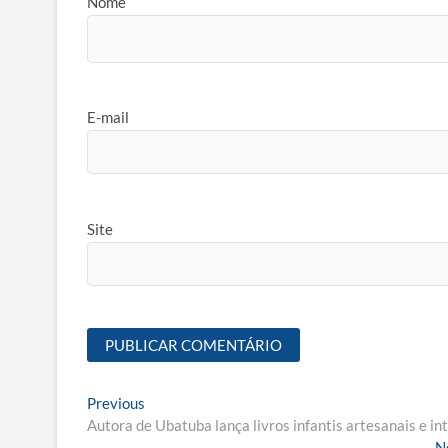
Nome
E-mail
Site
Navegação
Previous
Previous
post:
Autora de Ubatuba lança livros infantis artesanais e in
de
N