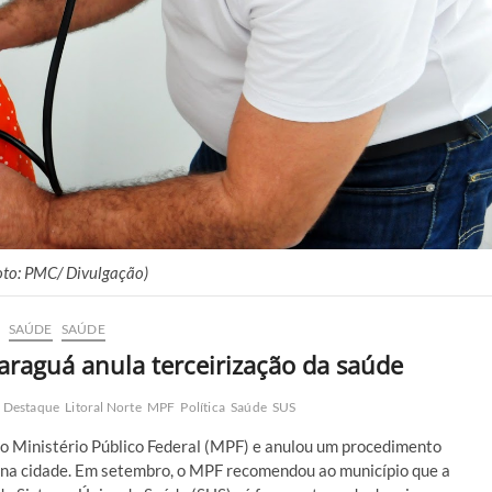
oto: PMC/ Divulgação)
SAÚDE
SAÚDE
Caraguá anula terceirização da saúde
Destaque
Litoral Norte
MPF
Política
Saúde
SUS
 Ministério Público Federal (MPF) e anulou um procedimento
e na cidade. Em setembro, o MPF recomendou ao município que a