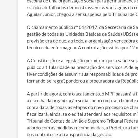
escolha de uma organização social para gerir unidades
estudos detalhados demonstrassem as vantagens da con
Aguilar Junior, chegou a ser suspensa pelo Tribunal de 
O chamamento público nº 01/2017, da Secretaria de Saú
gestão de todas as Unidades Básicas de Saúde (UBSs) e
previsão era de que, ao todo, a organização vencedora 
técnicos de enfermagem. A contratação, válida por 12 
A Constituição e a legislação permitem que a saúde se
público a titularidade na prestação dos serviços. A de
tiver condições de assumir sua responsabilidade de pr
tornando-se regra”, ponderou a procuradora da Repúbl
A partir de agora, com o acatamento, o MPF passará a 
a escolha da organização social, bem como seu trâmit
com a data de todas as etapas do novo processo de ch
fiscalizará, ainda, se o edital atenderá aos requisitos 
Tribunal de Contas da União e Supremo Tribunal Federal
acordo com as medidas recomendadas, a Prefeitura tam
dos contratos e à transparência da gestão.