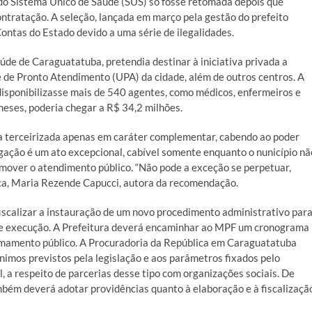
 do Sistema Único de Saúde (SUS) só fosse retomada depois que
tratação. A seleção, lançada em março pela gestão do prefeito
Contas do Estado devido a uma série de ilegalidades.
de de Caraguatatuba, pretendia destinar à iniciativa privada a
 de Pronto Atendimento (UPA) da cidade, além de outros centros. A
disponibilizasse mais de 540 agentes, como médicos, enfermeiros e
meses, poderia chegar a R$ 34,2 milhões.
ja terceirizada apenas em caráter complementar, cabendo ao poder
legação é um ato excepcional, cabível somente enquanto o nunicípio nã
omover o atendimento público. “Não pode a exceção se perpetuar,
ica, Maria Rezende Capucci, autora da recomendação.
fiscalizar a instauração de um novo procedimento administrativo par
e e execução. A Prefeitura deverá encaminhar ao MPF um cronograma
amamento público. A Procuradoria da República em Caraguatatuba
mínimos previstos pela legislação e aos parâmetros fixados pelo
, a respeito de parcerias desse tipo com organizações sociais. De
bém deverá adotar providências quanto à elaboração e à fiscalizaçã