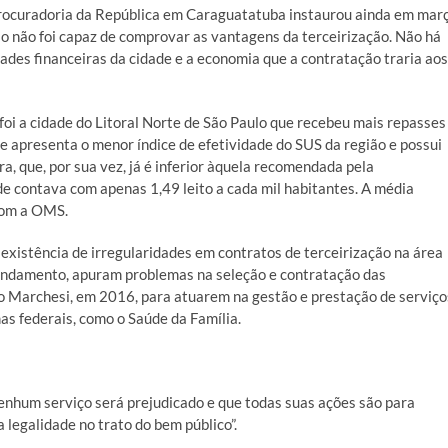
rocuradoria da República em Caraguatatuba instaurou ainda em mar
pio não foi capaz de comprovar as vantagens da terceirização. Não há
ades financeiras da cidade e a economia que a contratação traria aos
oi a cidade do Litoral Norte de São Paulo que recebeu mais repasses
e apresenta o menor índice de efetividade do SUS da região e possui
ra, que, por sua vez, já é inferior àquela recomendada pela
e contava com apenas 1,49 leito a cada mil habitantes. A média
 com a OMS.
a existência de irregularidades em contratos de terceirização na área
andamento, apuram problemas na seleção e contratação das
ão Marchesi, em 2016, para atuarem na gestão e prestação de serviço
as federais, como o Saúde da Família.
enhum serviço será prejudicado e que todas suas ações são para
 legalidade no trato do bem público”.