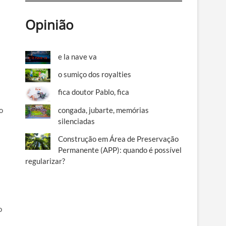
Opinião
e la nave va
o sumiço dos royalties
fica doutor Pablo, fica
o
congada, jubarte, memórias
silenciadas
Construção em Área de Preservação
Permanente (APP): quando é possível
a
regularizar?
o