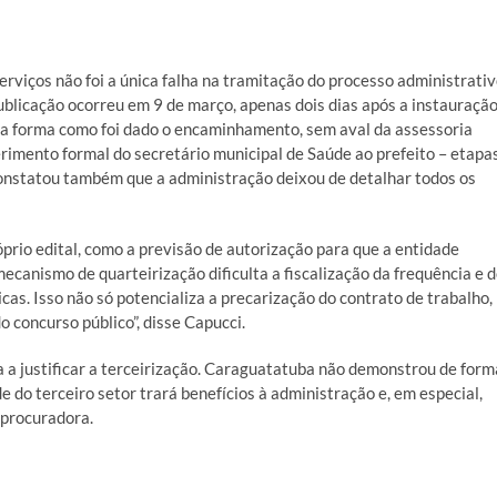
serviços não foi a única falha na tramitação do processo administrati
blicação ocorreu em 9 de março, apenas dois dias após a instauraçã
á a forma como foi dado o encaminhamento, sem aval da assessoria
rimento formal do secretário municipal de Saúde ao prefeito – etapa
 constatou também que a administração deixou de detalhar todos os
rio edital, como a previsão de autorização para que a entidade
ecanismo de quarteirização dificulta a fiscalização da frequência e 
as. Isso não só potencializa a precarização do contrato de trabalho,
concurso público”, disse Capucci.
ea a justificar a terceirização. Caraguatatuba não demonstrou de form
e do terceiro setor trará benefícios à administração e, em especial,
a procuradora.