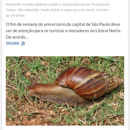
Ambiente
monitoramento costeiro
praias impróprias
Previsão do
Tempo
São Sebastião
Saúde Pública
segurança no verão
turismo
sp
Ubatuba
O fim de semana do aniversário da capital de São Paulo deve
ser de atenção para os turistas e moradores no Litoral Norte.
De acordo…
Litoral
Veja mais
Norte
tem
previsão
de
chuva
e
alerta
para
praias
impróprias
no
feriado
de
25
de
janeiro