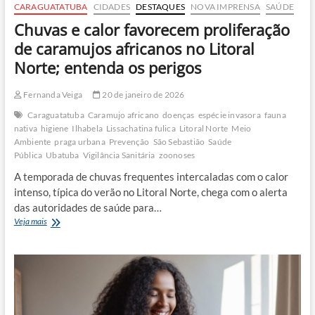
CARAGUATATUBA
CIDADES
DESTAQUES
NOVA IMPRENSA
SAÚDE
Chuvas e calor favorecem proliferação
de caramujos africanos no Litoral
Norte; entenda os perigos
Fernanda Veiga
20 de janeiro de 2026
Caraguatatuba
Caramujo africano
doenças
espécie invasora
fauna
nativa
higiene
Ilhabela
Lissachatina fulica
Litoral Norte
Meio
Ambiente
praga urbana
Prevenção
São Sebastião
Saúde
Pública
Ubatuba
Vigilância Sanitária
zoonoses
A temporada de chuvas frequentes intercaladas com o calor
intenso, típica do verão no Litoral Norte, chega com o alerta
das autoridades de saúde para…
Chuvas
Veja mais
e
calor
favorecem
proliferação
de
caramujos
africanos