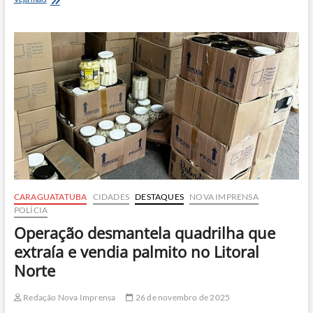
realiza
teste
com
fumaça
e
corante
para
descobrir
ligações
clandestinas
no
Litoral
Norte
CARAGUATATUBA
CIDADES
DESTAQUES
NOVA IMPRENSA
POLÍCIA
Operação desmantela quadrilha que
extraía e vendia palmito no Litoral
Norte
Redação Nova Imprensa
26 de novembro de 2025