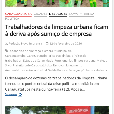
CARAGUATATUBA
CIDADES
DESTAQUES
NOVA IMPRENSA
POLÍTICA
Trabalhadores da limpeza urbana ficam
à deriva após sumiço de empresa
Redação Nova Imprensa
12 de fevereiro de 2026
abandono de emprego
Câmara Municipal de
Caraguatatuba
Caraguatatuba
crise trabalhista
direitos do
trabalhador
Estado de Calamidade
Funcionários
limpeza urbana
Mateus
Silva
Prefeitura de Caraguatatuba
Renovar Saneamento
Ambiental
rescisão contratual
Saúde Pública
Serviços públicos
zeladoria
O desamparo de dezenas de trabalhadores da limpeza urbana
tornou-se o ponto central da crise política e sanitária em
Caraguatatuba nesta quinta-feira (12). Após a…
Trabalhadores
Veja mais
da
limpeza
urbana
ficam