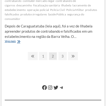
contrabando
combater mercado ilegal
contrabando de
cigarros
descaminho
fiscalização sanitária
Ilhabela
lacramento de
estabelecimento
operação policial
Polícia Civil
Polícia Militar
produtos
falsificados
produtos irregulares
Saúde Pública
segurança do
consumidor
Depois de Caraguatatuba (leia aqui), foi a vez de Ilhabela
apreender produtos de contrabando e falsificados em um
estabelecimento na região da Barra Velha. O…
Operação
Veja mais
apreende
bebidas
Paginação
falsificadas
Previous
Page
Page
Page
Next
1
2
3
e
page
page
de
cigarros
de
posts
contrabando
em
Ilhabela
Facebook
Instagram
Twitter
Telegram