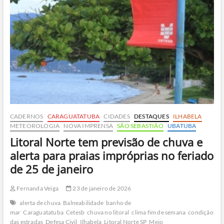
à
deriva
após
sumiço
de
empresa
CADERNOS
CARAGUATATUBA
CIDADES
DESTAQUES
ILHABELA
METEOROLOGIA
NOVA IMPRENSA
SÃO SEBASTIÃO
UBATUBA
Litoral Norte tem previsão de chuva e
alerta para praias impróprias no feriado
de 25 de janeiro
Fernanda Veiga
23 de janeiro de 2026
alerta de chuva
Balneabilidade
banho de
mar
Caraguatatuba
Cetesb
chuva no litoral
clima fim de semana
condição
das estradas
Defesa Civil
Ilhabela
Litoral Norte SP
Meio