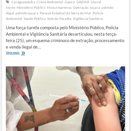
Caraguatatuba
Crime Ambiental
Gaeco
GAEMA
Litoral
Norte
Ministério Público
Nova Imprensa
Operação Juçara
palmito
ilegal
palmito juçara
Parque Estadual da Serra do Mar
Polícia
Ambiental
Saúde Pública
Vale do Paraíba
Vigilância Sanitária
Uma força-tarefa composta pelo Ministério Público, Polícia
Ambiental e Vigilância Sanitária desarticulou, nesta terça-
feira (25), um esquema criminoso de extração, processamento
e venda ilegal de…
Operação
Veja mais
desmantela
quadrilha
que
extraía
e
vendia
palmito
no
Litoral
Norte