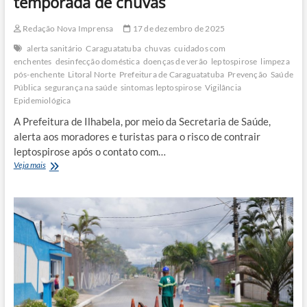
temporada de chuvas
Redação Nova Imprensa
17 de dezembro de 2025
alerta sanitário
Caraguatatuba
chuvas
cuidados com
enchentes
desinfecção doméstica
doenças de verão
leptospirose
limpeza
pós-enchente
Litoral Norte
Prefeitura de Caraguatatuba
Prevenção
Saúde
Pública
segurança na saúde
sintomas leptospirose
Vigilância
Epidemiológica
A Prefeitura de Ilhabela, por meio da Secretaria de Saúde,
alerta aos moradores e turistas para o risco de contrair
leptospirose após o contato com…
Prefeituras
Veja mais
alertam
para
combate
a
leptospirose
com
chegada
da
temporada
de
chuvas