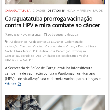
CARAGUATATUBA
CIDADES
DESTAQUES
NOVA IMPRENSA
SAÚDE
Caraguatatuba prorroga vacinação
contra HPV e mira combate ao câncer
Redação Nova Imprensa
20 de outubro de 2025
Adolescentes
Adolescentes 15 a 19 anos
Caderneta de
vacinação
Campanha Vacinal
Caraguatatuba
Criança
Escola
Litoral
Norte
Litoral Norte SP
Outubro Rosa
Prevenção
Prevenção
Câncer
Saúde Pública
UBS
Unidades Básicas de Saúde
vacina
HPV
Vacinação HPV
A Secretaria de Saúde de Caraguatatuba intensificou a
campanha de vacinação contra o Papilomavírus Humano
(HPV) e de atualização da caderneta vacinal para crianças e…
Caraguatatuba
Veja mais
prorroga
vacinação
contra
HPV
e
mira