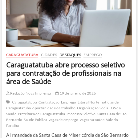
no
Litoral
Norte;
entenda
os
perigos
CARAGUATATUBA
CIDADES
DESTAQUES
EMPREGO
Caraguatatuba abre processo seletivo
para contratação de profissionais na
área de Saúde
Redação Nova Imprensa
19 de janeiro de 2026
Caraguatatuba
Contratação
Emprego
Litoral Norte
notícias de
Caraguatatuba
oportunidade de trabalho
Organização Social
OS da
Saúde
Prefeitura de Caraguatatuba
Processo Seletivo
Santa Casa de São
Bernardo
Saúde Pública
vagas de emprego
vagas na saúde
Vale do
Paraíba
A Irmandade da Santa Casa de Misericórdia de São Bernardo