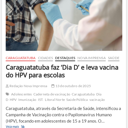
combate
ao
câncer
CARAGUATATUBA
CIDADES
DESTAQUES
NOVA IMPRENSA
SAÚDE
Caraguatatuba faz ‘Dia D’ e leva vacina
do HPV para escolas
Redação Nova Imprensa
13 de outubro de 2025
Adolescentes
Caderneta de vacinação
Caraguatatuba
Dia
D
HPV
Imunização
IST.
Litoral Norte
Saúde Pública
vacinação
Caraguatatuba, através da Secretaria de Saúde, intensificou a
Campanha de Vacinação contra o Papilomavírus Humano
(HPV), focando em adolescentes de 15 a 19 anos. O…
Caraguatatuba
Veja mais