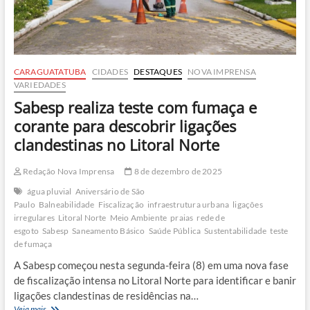
CARAGUATATUBA
CIDADES
DESTAQUES
NOVA IMPRENSA
VARIEDADES
Sabesp realiza teste com fumaça e
corante para descobrir ligações
clandestinas no Litoral Norte
Redação Nova Imprensa
8 de dezembro de 2025
água pluvial
Aniversário de São
Paulo
Balneabilidade
Fiscalização
infraestrutura urbana
ligações
irregulares
Litoral Norte
Meio Ambiente
praias
rede de
esgoto
Sabesp
Saneamento Básico
Saúde Pública
Sustentabilidade
teste
de fumaça
A Sabesp começou nesta segunda-feira (8) em uma nova fase
de fiscalização intensa no Litoral Norte para identificar e banir
ligações clandestinas de residências na…
Sabesp
Veja mais