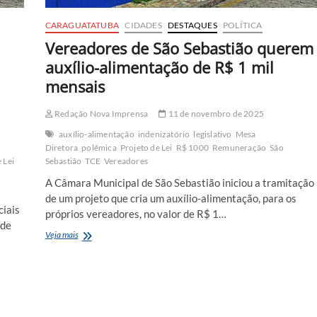
CARAGUATATUBA
CIDADES
DESTAQUES
POLÍTICA
Vereadores de São Sebastião querem
auxílio-alimentação de R$ 1 mil
mensais
Redação Nova Imprensa
11 de novembro de 2025
auxílio-alimentação
indenizatório
legislativo
Mesa
Diretora
polêmica
Projeto de Lei
R$ 1000
Remuneração
São
 Lei
Sebastião
TCE
Vereadores
A Câmara Municipal de São Sebastião iniciou a tramitação
de um projeto que cria um auxílio-alimentação, para os
ciais
próprios vereadores, no valor de R$ 1…
 de
Vereadores
Veja mais
de
São
Sebastião
querem
auxílio-
alimentação