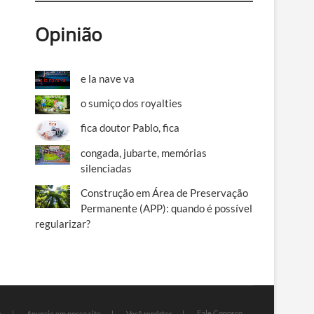
Opinião
e la nave va
o sumiço dos royalties
fica doutor Pablo, fica
congada, jubarte, memórias
silenciadas
Construção em Área de Preservação
Permanente (APP): quando é possível
regularizar?
Fale Conosco
e
Anuncie em nosso site
Você repórter