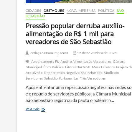
CIDADES
DESTAQUES
NOVA IMPRENSA
POLÍTICA
SÃO
SEBASTIÃO
Pressão popular derruba auxílio-
alimentação de R$ 1 mil para
vereadores de São Sebastião
Redação Nova Imprensa
12 de novembro de 2025
Arquivamento PL
Auxílio Alimentação Vereadores
Câmara
Municipal
Ética Pública
Litoral Norte SP
Mesa Diretora
Projeto de
Arquivado
Repercussão Negativa
São Sebastião
Sindicato
Servidores
Subsídio Parlamentar
Três Vereadores
Após enfrentar uma repercussão negativa nas redes so
e o repúdio de servidores públicos, a Câmara Municipal
São Sebastião registrou da pauta o polêmico…
Pressão
Veja mais
popular
derruba
auxílio-
alimentação