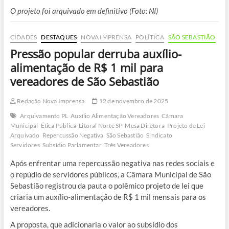
O projeto foi arquivado em definitivo (Foto: NI)
CIDADES
DESTAQUES
NOVA IMPRENSA
POLÍTICA
SÃO SEBASTIÃO
Pressão popular derruba auxílio-
alimentação de R$ 1 mil para
vereadores de São Sebastião
Redação Nova Imprensa
12 de novembro de 2025
Arquivamento PL
Auxílio Alimentação Vereadores
Câmara
Municipal
Ética Pública
Litoral Norte SP
Mesa Diretora
Projeto de Lei
Arquivado
Repercussão Negativa
São Sebastião
Sindicato
Servidores
Subsídio Parlamentar
Três Vereadores
Após enfrentar uma repercussão negativa nas redes sociais e
o repúdio de servidores públicos, a Câmara Municipal de São
Sebastião registrou da pauta o polêmico projeto de lei que
criaria um auxílio-alimentação de R$ 1 mil mensais para os
vereadores.
A proposta, que adicionaria o valor ao subsídio dos