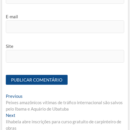
E-mail
Site
Navegação
Previous
Previous
post:
Peixes amazônicos vítimas de tráfico internacional são salvos
de
pelo Ibama e Aquário de Ubatuba
Post
Next
Next
post:
Ilhabela abre inscrições para curso gratuito de carpinteiro de
obras