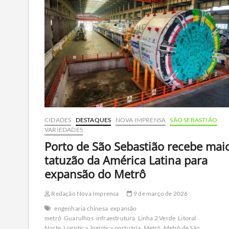
mobiliza
operação
especial
na
Rodovia
dos
Tamoios
CIDADES
DESTAQUES
NOVA IMPRENSA
SÃO SEBASTIÃO
VARIEDADES
Porto de São Sebastião recebe mai
tatuzão da América Latina para
expansão do Metrô
Redação Nova Imprensa
9 de março de 2026
engenharia chinesa
expansão
metrô
Guarulhos
infraestrutura
Linha 2 Verde
Litoral
Norte
Logística
logística portuária
Metrô
Metrô de São