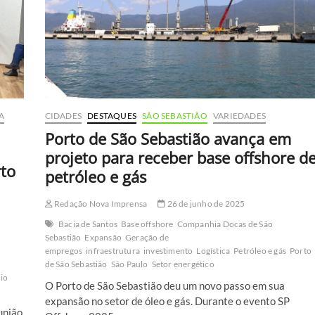
com
custo
de
R$
55
milhões
A
CIDADES
DESTAQUES
SÃO SEBASTIÃO
VARIEDADES
Porto de São Sebastião avança em
projeto para receber base offshore d
rto
petróleo e gás
Redação Nova Imprensa
26 de junho de 2025
Bacia de Santos
Base offshore
Companhia Docas de São
Sebastião
Expansão
Geração de
empregos
infraestrutura
investimento
Logística
Petróleo e gás
Porto
de São Sebastião
São Paulo
Setor energético
vio
O Porto de São Sebastião deu um novo passo em sua
expansão no setor de óleo e gás. Durante o evento SP
união