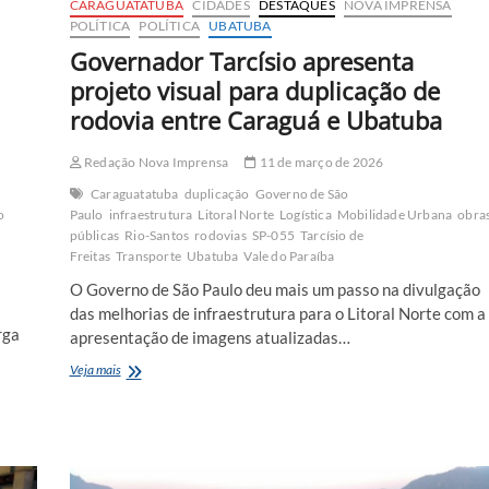
CARAGUATATUBA
CIDADES
DESTAQUES
NOVA IMPRENSA
POLÍTICA
POLÍTICA
UBATUBA
Governador Tarcísio apresenta
projeto visual para duplicação de
rodovia entre Caraguá e Ubatuba
Redação Nova Imprensa
11 de março de 2026
Caraguatatuba
duplicação
Governo de São
o
Paulo
infraestrutura
Litoral Norte
Logística
Mobilidade Urbana
obra
públicas
Rio-Santos
rodovias
SP-055
Tarcísio de
Freitas
Transporte
Ubatuba
Vale do Paraíba
O Governo de São Paulo deu mais um passo na divulgação
das melhorias de infraestrutura para o Litoral Norte com a
rga
apresentação de imagens atualizadas…
Governador
Veja mais
Tarcísio
apresenta
projeto
visual
para
duplicação