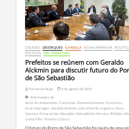
CIDADES
DESTAQUES
ILHABELA
NOVA IMPRENSA
POLÍTIC
POLÍTICA
SÃO SEBASTIÃO
Prefeitos se reúnem com Geraldo
Alckmin para discutir futuro do Po
de São Sebastião
Fernanda Veiga
6 de agosto de 2025
Alex Sandro de
Ávila
Arrendamento
Concessão
Desenvolvimento
Economia
local
empregos
Geraldo Alckmin
Litoral Norte
Logística
Nova
Tamoios
Porto de São Sebastião
Reinaldinho Moreira
RMVale
Sil
Costa Filho
Toninho Colucci
O futuro do Porto de São Sebastião foi pauta de uma re