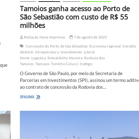
Tamoios ganha acesso ao Porto de
São Sebastião com custo de R$ 55
milhões
Redação Nova Imprensa
7 de agosto de 2025
l
Concessão do Porto de São Sebastião
Economia regional
Geraldo
Alckmin
infraestrutura
investimento
Litoral
Norte
Logística
Reinaldinho Moreira
Rodovia dos
Tamoios
Tamoios
Toninho Colucci
tráfego
 que
O Governo de São Paulo, por meio da Secretaria de
Parcerias em Investimentos (SPI), assinou um termo aditiv
ao contrato de concessão da Rodovia dos…
Tamoios
Veja mais
ganha
acesso
ao
Porto
de
São
Sebastião