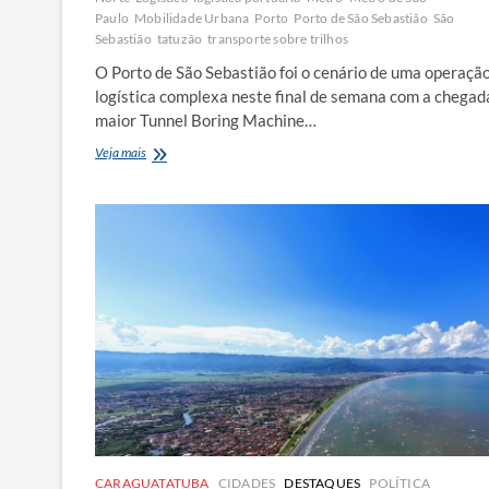
Paulo
Mobilidade Urbana
Porto
Porto de São Sebastião
São
Sebastião
tatuzão
transporte sobre trilhos
O Porto de São Sebastião foi o cenário de uma operaçã
logística complexa neste final de semana com a chegad
maior Tunnel Boring Machine…
Porto
Veja mais
de
São
Sebastião
recebe
maior
tatuzão
da
América
Latina
para
expansão
do
Metrô
CARAGUATATUBA
CIDADES
DESTAQUES
POLÍTICA