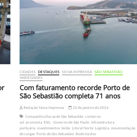
de
rodovia
entre
Caraguá
e
Ubatuba
CIDADES
DESTAQUES
NOVA IMPRENSA
SÃO SEBASTIÃO
VARIEDADES
or
Com faturamento recorde Porto de
São Sebastião completa 71 anos
Redação Nova Imprensa
22 de janeiro de 2026
Companhia Docas de São Sebastião
contorno
sul
economia
ESG.
Governo de São Paulo
infraestrutura
portuária
investimentos
leilão
Litoral Norte
Logística
movimentação
de cargas
Porto de São Sebastião
Rodovia dos