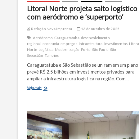
Litoral Norte projeta salto logístico
com aeródromo e ‘superporto’
Redação Nova Imprensa
13 de outubro de 2025
Aeródromo
Caraguatatuba
desenvolvimento
regional
economia
empregos
infraestrutura
investimentos
Litora
Norte
Logística
Modernização
Porto
São Paulo
São
Sebastião
Tamoios
Caraguatatuba e São Sebastião se uniram em um plano
prevê R$ 2,5 bilhões em investimentos privados para
ampliar a infraestrutura logística na região. Com…
Litoral
Veja mais
Norte
projeta
salto
logístico
com
aeródromo
e
‘superporto’