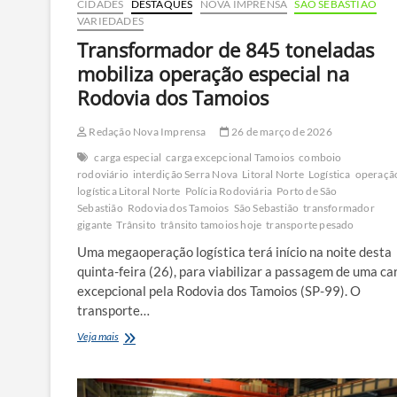
CIDADES
DESTAQUES
NOVA IMPRENSA
SÃO SEBASTIÃO
VARIEDADES
Transformador de 845 toneladas
mobiliza operação especial na
Rodovia dos Tamoios
Redação Nova Imprensa
26 de março de 2026
carga especial
carga excepcional Tamoios
comboio
rodoviário
interdição Serra Nova
Litoral Norte
Logística
operaçã
logística Litoral Norte
Polícia Rodoviária
Porto de São
Sebastião
Rodovia dos Tamoios
São Sebastião
transformador
gigante
Trânsito
trânsito tamoios hoje
transporte pesado
Uma megaoperação logística terá início na noite desta
quinta-feira (26), para viabilizar a passagem de uma ca
excepcional pela Rodovia dos Tamoios (SP-99). O
transporte…
Transformador
Veja mais
de
845
toneladas