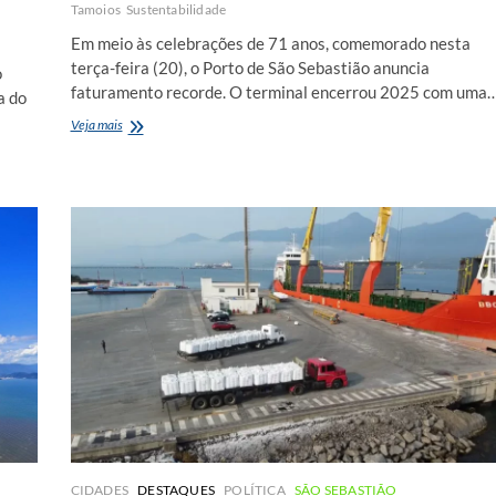
Tamoios
Sustentabilidade
Em meio às celebrações de 71 anos, comemorado nesta
terça-feira (20), o Porto de São Sebastião anuncia
o
faturamento recorde. O terminal encerrou 2025 com uma
a do
Com
Veja mais
faturamento
recorde
Porto
de
São
Sebastião
completa
71
anos
CIDADES
DESTAQUES
POLÍTICA
SÃO SEBASTIÃO