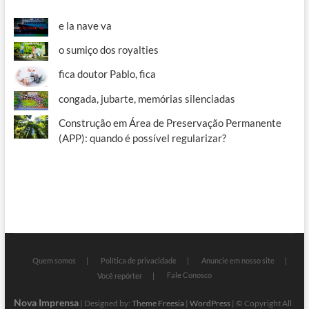
e la nave va
o sumiço dos royalties
fica doutor Pablo, fica
congada, jubarte, memórias silenciadas
Construção em Área de Preservação Permanente
(APP): quando é possível regularizar?
Quem somos
Política de privacidade
Anuncie em nosso site
Fale Conosco
Você repórter
Nova Imprensa
| Designed by:
Theme Freesia
|
WordPress
| © Copyright All