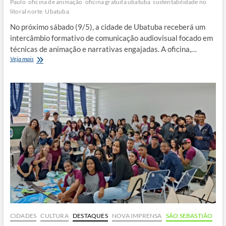
Paulo
oficina de animação
oficina gratuita ubatuba
sustentabilidade no
litoral norte
Ubatuba
No próximo sábado (9/5), a cidade de Ubatuba receberá um
intercâmbio formativo de comunicação audiovisual focado em
técnicas de animação e narrativas engajadas. A oficina,…
Aldeia
Veja mais
indígena
em
Ubatuba
recebe
oficina
gratuita
de
animação
para
jovens
CIDADES
CULTURA
DESTAQUES
NOVA IMPRENSA
SÃO SEBASTIÃO