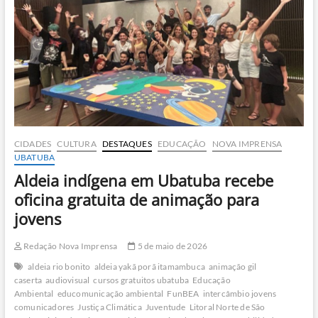
supera
pressão
e
vive
melhor
fase
no
surfe
CIDADES
CULTURA
DESTAQUES
EDUCAÇÃO
NOVA IMPRENSA
UBATUBA
Aldeia indígena em Ubatuba recebe
oficina gratuita de animação para
jovens
Redação Nova Imprensa
5 de maio de 2026
aldeia rio bonito
aldeia yakã porã itamambuca
animação gil
caserta
audiovisual
cursos gratuitos ubatuba
Educação
Ambiental
educomunicação ambiental
FunBEA
intercâmbio jovens
comunicadores
Justiça Climática
Juventude
Litoral Norte de São