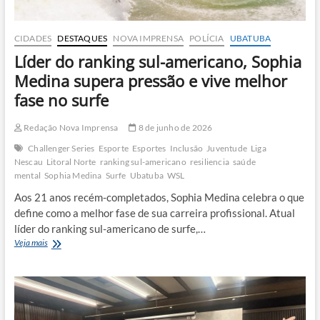
CIDADES
DESTAQUES
NOVA IMPRENSA
POLÍCIA
UBATUBA
Líder do ranking sul-americano, Sophia
Medina supera pressão e vive melhor
fase no surfe
Redação Nova Imprensa
8 de junho de 2026
Challenger Series
Esporte
Esportes
Inclusão
Juventude
Liga
Nescau
Litoral Norte
ranking sul-americano
resiliencia
saúde
mental
Sophia Medina
Surfe
Ubatuba
WSL
Aos 21 anos recém-completados, Sophia Medina celebra o que
define como a melhor fase de sua carreira profissional. Atual
líder do ranking sul-americano de surfe,…
Líder
Veja mais
do
ranking
sul-
americano,
Sophia
Medina