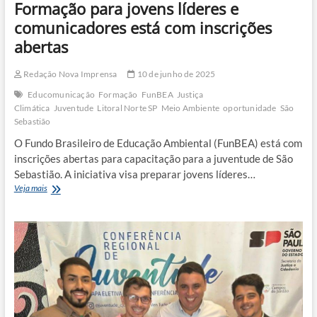
Formação para jovens líderes e
comunicadores está com inscrições
abertas
Redação Nova Imprensa
10 de junho de 2025
Educomunicação
Formação
FunBEA
Justiça
Climática
Juventude
Litoral Norte SP
Meio Ambiente
oportunidade
São
Sebastião
O Fundo Brasileiro de Educação Ambiental (FunBEA) está com
inscrições abertas para capacitação para a juventude de São
Sebastião. A iniciativa visa preparar jovens líderes…
Formação
Veja mais
para
jovens
líderes
e
comunicadores
está
com
inscrições
abertas