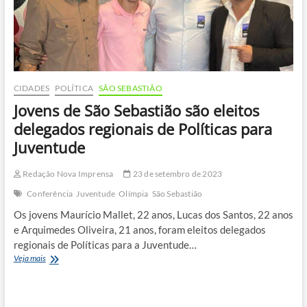
CIDADES
POLÍTICA
SÃO SEBASTIÃO
Jovens de São Sebastião são eleitos
delegados regionais de Políticas para
Juventude
Redação Nova Imprensa
23 de setembro de 2023
Conferência
Juventude
Olímpia
São Sebastião
Os jovens Maurício Mallet, 22 anos, Lucas dos Santos, 22 anos
e Arquimedes Oliveira, 21 anos, foram eleitos delegados
regionais de Políticas para a Juventude…
Jovens
Veja mais
de
São
Sebastião
são