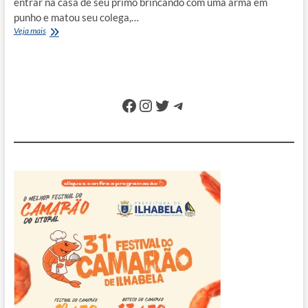
entrar na casa de seu primo brincando com uma arma em
punho e matou seu colega,…
Homem
Veja mais
brinca
com
arma
e
mata
Facebook
Instagram
Twitter
Telegram
amigo
com
tiro
acidental
na
Topolândia