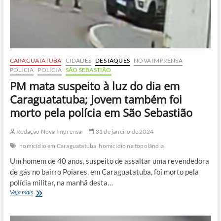
CARAGUATATUBA
CIDADES
DESTAQUES
NOVA IMPRENSA
POLÍCIA
POLÍCIA
SÃO SEBASTIÃO
PM mata suspeito à luz do dia em
Caraguatatuba; Jovem também foi
morto pela polícia em São Sebastião
Redação Nova Imprensa
31 de janeiro de 2024
homicídio em Caraguatatuba
homicídio na topolândia
Um homem de 40 anos, suspeito de assaltar uma revendedora
de gás no bairro Poiares, em Caraguatatuba, foi morto pela
polícia militar, na manhã desta…
PM
Veja mais
mata
suspeito
à