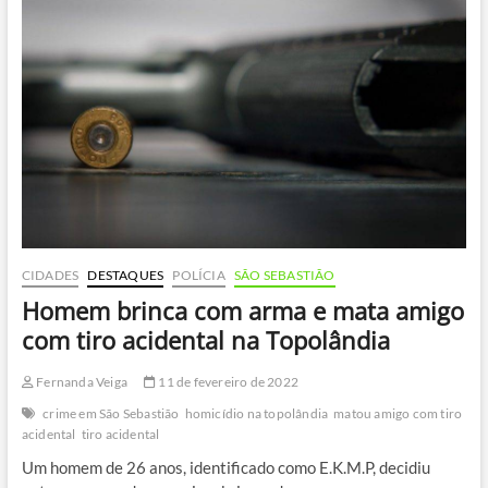
luz
do
dia
em
Caraguatatuba;
Jovem
também
foi
morto
pela
polícia
em
São
Sebastião
CIDADES
DESTAQUES
POLÍCIA
SÃO SEBASTIÃO
Homem brinca com arma e mata amigo
com tiro acidental na Topolândia
Fernanda Veiga
11 de fevereiro de 2022
crime em São Sebastião
homicídio na topolândia
matou amigo com tiro
acidental
tiro acidental
Um homem de 26 anos, identificado como E.K.M.P, decidiu