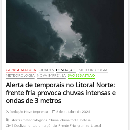
Santos
em
alerta
e
Tamoios
é
liberada
após
38
horas
CARAGUATATUBA
CIDADES
DESTAQUES
METEOROLOGIA
METEOROLOGIA
NOVA IMPRENSA
SÃO SEBASTIÃO
Alerta de temporais no Litoral Norte:
frente fria provoca chuvas intensas e
ondas de 3 metros
Redação Nova Imprensa
6 de outubro de 2025
alertas meteorológicos
Chuva
chuva forte
Defesa
Civil
Deslizamentos
emergência
Frente Fria
granizo
Litoral