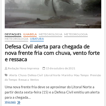
de
atenção
DESTAQUES
ILHABELA
METEOROLOGIA
METEOROLOGIA
METEOROLOGIA
UBATUBA
Defesa Civil alerta para chegada de
nova frente fria com chuva, vento forte
e ressaca
Redação Nova Imprensa
15 de outubro de 2021
Alerta
Chuva
Defesa Civil
Litoral Norte
Marinha
Mau Tempo
Previsão
do Tempo
Ressaca
Ventos
Uma nova frente fria deve se aproximar do Litoral Norte a
partir desta sexta-feira (15) e a Defesa Civil emitiu um alerta
para a chegada…
Defesa
Veja mais
Civil