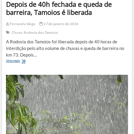
Depois de 40h fechada e queda de
barreira, Tamoios é liberada
Fernanda Veiga
27 de janeiro de 2024
Chuva
Rodovia dos Tamoios
A Rodovia dos Tamoios foi liberada depois de 40 horas de
interdição pelo alto volume de chuvas e queda de barreira no
km 73. Depois…
Depois
Veja mais
de
40h
fechada
e
queda
de
barreira,
Tamoios
é
liberada