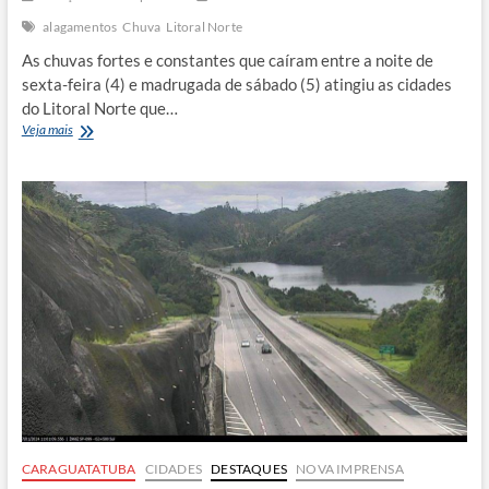
alagamentos
Chuva
Litoral Norte
As chuvas fortes e constantes que caíram entre a noite de
sexta-feira (4) e madrugada de sábado (5) atingiu as cidades
do Litoral Norte que…
Chuvas
Veja mais
atingem
cidades
do
Litoral
Norte
com
alagamentos,
quedas
de
árvores
e
falta
d
´água
CARAGUATATUBA
CIDADES
DESTAQUES
NOVA IMPRENSA