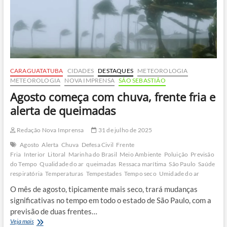
CARAGUATATUBA
CIDADES
DESTAQUES
METEOROLOGIA
METEOROLOGIA
NOVA IMPRENSA
SÃO SEBASTIÃO
Agosto começa com chuva, frente fria e
alerta de queimadas
Redação Nova Imprensa
31 de julho de 2025
Agosto
Alerta
Chuva
Defesa Civil
Frente
Fria
Interior
Litoral
Marinha do Brasil
Meio Ambiente
Poluição
Previsão
do Tempo
Qualidade do ar
queimadas
Ressaca marítima
São Paulo
Saúde
respiratória
Temperaturas
Tempestades
Tempo seco
Umidade do ar
O mês de agosto, tipicamente mais seco, trará mudanças
significativas no tempo em todo o estado de São Paulo, com a
previsão de duas frentes…
Agosto
Veja mais