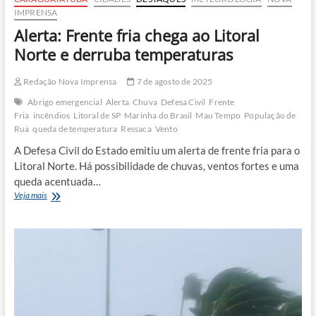
IMPRENSA
Alerta: Frente fria chega ao Litoral
Norte e derruba temperaturas
Redação Nova Imprensa
7 de agosto de 2025
Abrigo emergencial
Alerta
Chuva
Defesa Civil
Frente
Fria
incêndios
Litoral de SP
Marinha do Brasil
Mau Tempo
População de
Rua
queda de temperatura
Ressaca
Vento
A Defesa Civil do Estado emitiu um alerta de frente fria para o
Litoral Norte. Há possibilidade de chuvas, ventos fortes e uma
queda acentuada…
Alerta:
Veja mais
Frente
fria
chega
ao
Litoral
Norte
e
derruba
temperaturas