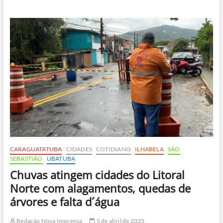
começa
com
chuva,
frente
fria
e
alerta
de
queimadas
CARAGUATATUBA
CIDADES
COTIDIANO
ILHABELA
SÃO
SEBASTIÃO
UBATUBA
Chuvas atingem cidades do Litoral
Norte com alagamentos, quedas de
árvores e falta d´água
Redação Nova Imprensa
5 de abril de 2025