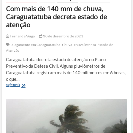
Com mais de 140 mm de chuva,
Caraguatatuba decreta estado de
atenção
Fernanda Veiga
30 de dezembro de 2021
alagamento em Caraguatatuba
Chuva
chuva intensa
Estado de
Atenção
Caraguatatuba decreta estado de atenção no Plano
Preventivo da Defesa Civil. Alguns pluviômetros de
Caraguatatuba registram mais de 140 milímetros em 6 horas,
o que…
Com
Veja mais
mais
de
140
mm
de
chuva,
Caraguatatuba
decreta
estado