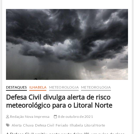
alerta
para
chegada
de
nova
frente
fria
com
chuva,
vento
forte
e
ressaca
DESTAQUES
ILHABELA
METEOROLOGIA
METEOROLOGIA
Defesa Civil divulga alerta de risco
meteorológico para o Litoral Norte
Redação Nova Imprensa
8 de outubro de 2021
Alerta
Chuva
Defesa Civil
Feriado
Ilhabela
Litoral Norte