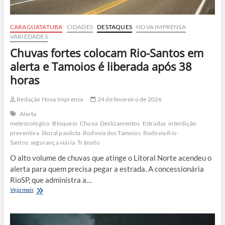
CARAGUATATUBA
CIDADES
DESTAQUES
NOVA IMPRENSA
VARIEDADES
Chuvas fortes colocam Rio-Santos em
alerta e Tamoios é liberada após 38
horas
Redação Nova Imprensa
24 de fevereiro de 2026
Alerta
meteorológico
Bloqueio
Chuva
Deslizamentos
Estradas
interdição
preventiva
litoral paulista
Rodovia dos Tamoios
Rodovia Rio-
Santos
segurança viária
Trânsito
O alto volume de chuvas que atinge o Litoral Norte acendeu o
alerta para quem precisa pegar a estrada. A concessionária
RioSP, que administra a…
Chuvas
Veja mais
fortes
colocam
Rio-