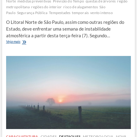
Norte
medidas preventivas
Previsão do Tempo
quedas de árvores
região
metropolitana
regiões do interior
risco de alagamentos
São
Paulo
Segurança Pública
Tempestades
temporais
vento intenso
O Litoral Norte de São Paulo, assim como outras regiões do
Estado, deve enfrentar uma semana de instabilidade
atmosférica a partir desta terça-feira (7). Segundo…
Alerta
Veja mais
de
temporais
no
Litoral
Norte:
frente
fria
provoca
chuvas
intensas
e
ondas
de
3
metros
CARAGUATATUBA
CIDADES
DESTAQUES
METEOROLOGIA
NOVA