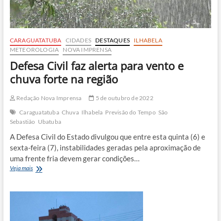
CARAGUATATUBA
CIDADES
DESTAQUES
ILHABELA
METEOROLOGIA
NOVA IMPRENSA
Defesa Civil faz alerta para vento e
chuva forte na região
Redação Nova Imprensa
5 de outubro de 2022
Caraguatatuba
Chuva
Ilhabela
Previsão do Tempo
São
Sebastião
Ubatuba
A Defesa Civil do Estado divulgou que entre esta quinta (6) e
sexta-feira (7), instabilidades geradas pela aproximação de
uma frente fria devem gerar condições…
Defesa
Veja mais
Civil
faz
alerta
para
vento
e