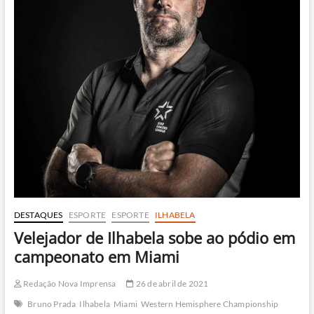
DESTAQUES
ESPORTE
ESPORTE
ILHABELA
Velejador de Ilhabela sobe ao pódio em
campeonato em Miami
Redação Nova Imprensa
26 de abril de 2021
Bruno Prada
Ilhabela
Miami
Western Hemisphere Championship