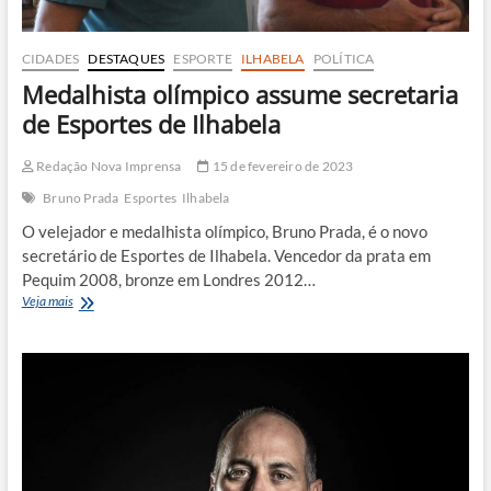
CIDADES
DESTAQUES
ESPORTE
ILHABELA
POLÍTICA
Medalhista olímpico assume secretaria
de Esportes de Ilhabela
Redação Nova Imprensa
15 de fevereiro de 2023
Bruno Prada
Esportes
Ilhabela
O velejador e medalhista olímpico, Bruno Prada, é o novo
secretário de Esportes de Ilhabela. Vencedor da prata em
Pequim 2008, bronze em Londres 2012…
Medalhista
Veja mais
olímpico
assume
secretaria
de
Esportes
de
Ilhabela