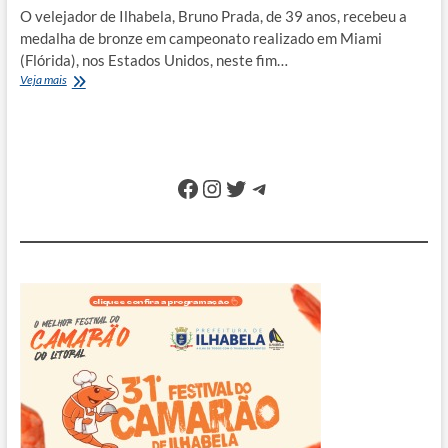
O velejador de Ilhabela, Bruno Prada, de 39 anos, recebeu a
medalha de bronze em campeonato realizado em Miami
(Flórida), nos Estados Unidos, neste fim…
Velejador
Veja mais
de
Ilhabela
sobe
ao
pódio
Facebook
Instagram
Twitter
Telegram
em
campeonato
em
Miami