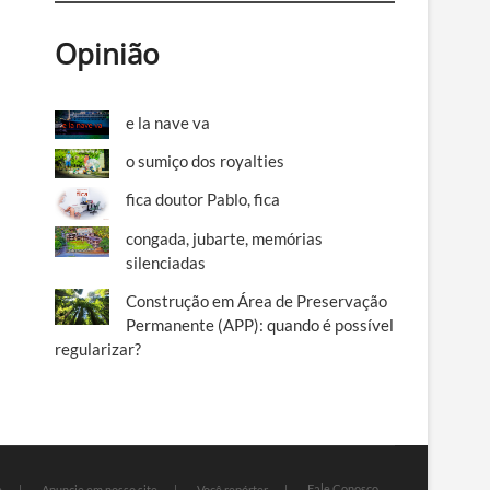
Opinião
e la nave va
o sumiço dos royalties
fica doutor Pablo, fica
congada, jubarte, memórias
silenciadas
Construção em Área de Preservação
Permanente (APP): quando é possível
regularizar?
Fale Conosco
e
Anuncie em nosso site
Você repórter