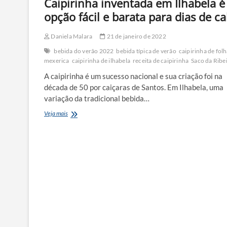
Caipirinha inventada em Ilhabela é
opção fácil e barata para dias de ca
Daniela Malara
21 de janeiro de 2022
bebida do verão 2022
bebida típica de verão
caipirinha de fol
mexerica
caipirinha de ilhabela
receita de caipirinha
Saco da Ribe
A caipirinha é um sucesso nacional e sua criação foi na
década de 50 por caiçaras de Santos. Em Ilhabela, uma
variação da tradicional bebida…
Caipirinha
Veja mais
inventada
em
Ilhabela
é
opção
fácil
e
barata
para
dias
de
calor