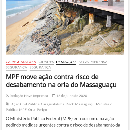
São
Sebastião
CARAGUATATUBA
CIDADES
DESTAQUES
NOVA IMPRENSA
SEGURANÇA
SEGURANÇA
MPF move ação contra risco de
desabamento na orla do Massaguaçu
Redação Nova Imprensa
16 de julho de 2020
Ação Civil Pública
Caraguatatuba
Deck
Massaguaçu
Ministério
Público
MPF
Orla
Perigo
O Ministério Público Federal (MPF) entrou com uma ação
pedindo medidas urgentes contra o risco de desabamento da