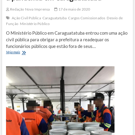
Redação Nova Imprensa
17 de maio de 2020
Ação Civil Pública
Caraguatatuba
Cargos Comissionados
Desvio de
Função
Ministério Público
O Ministério Público em Caraguatatuba entrou com uma ação
civil pública para obrigar a prefeitura a readequar os
funcionários públicos que estão fora de seus…
MP
Veja mais
investiga
criação
de
cargos
durante
a
pandemia
em
Caraguatatuba