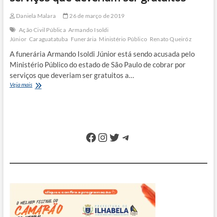
Daniela Malara
26 de março de 2019
Ação Civil Pública
Armando Isoldi
Júnior
Caraguatatuba
Funerária
Ministério Público
Renato Queiróz
A funerária Armando Isoldi Júnior está sendo acusada pelo
Ministério Público do estado de São Paulo de cobrar por
serviços que deveriam ser gratuitos a…
Funerária
Veja mais
é
acusada
de
cobrar
por
Facebook
Instagram
Twitter
Telegram
serviços
que
deveriam
ser
gratuitos