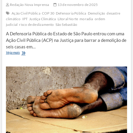
Redação Nova Imprensa
13 de novembro de 2025
Ação Civil Pública
COP 30
Defensoria Pública
Demolição
desastre
climático
IPT
Justiça Climática
Litoral Norte
moradia
ordem
judicial
risco de deslizamento
São Sebastião
A Defensoria Pública do Estado de São Paulo entrou com uma
Ação Civil Pública (ACP) na Justiça para barrar a demolição de
seis casas em…
Defensoria
Veja mais
Pública
quer impedir
demolição
de
casas
em
área
de
risco
em
São
Sebastião