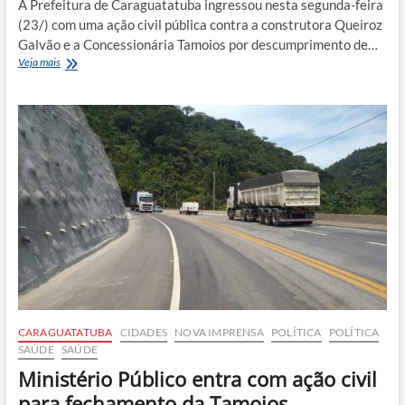
A Prefeitura de Caraguatatuba ingressou nesta segunda-feira
(23/) com uma ação civil pública contra a construtora Queiroz
Galvão e a Concessionária Tamoios por descumprimento de…
Queiroz
Veja mais
Galvão
é
acusada
de
expor
funcionários
ao
coronavírus
CARAGUATATUBA
CIDADES
NOVA IMPRENSA
POLÍTICA
POLÍTICA
SAÚDE
SAÚDE
Ministério Público entra com ação civil
para fechamento da Tamoios