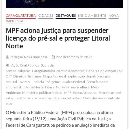
CARAGUATATUBA
CIDADES
DESTAQUES
MEIO AMBIENTE
NOVA
IMPRENSA
MPF aciona Justiça para suspender
licença do pré-sal e proteger Litoral
Norte
Redação Nova Imprensa
2 de dezembro de 2025
Ação Civil Pública
Bacia de
Santos
caiçaras
Caraguatatuba
comunidades tradicionais
Convenção 169
OIT
Direitos Humanos
Etapa 4 pré-sal
exploração de petróleo
gás
natural
IBAMA
Ilhabela
indígenas
Justiça Federal
licenciamento
ambiental.
Litoral Norte
Litoral Norte SP
maricultura
Meio
Ambiente
Ministério público federal
MPF
Pesca Artesanal
Petrobras
pré-
sal
quilombolas
riscos ambientais
São Sebastião
Ubatuba
vazamento de
óleo
O Ministério Público Federal (MPF) protocolou, na última
segunda-feira (1º/12), uma Ação Civil Pública na Justiça
Federal de Caraguatatuba pedindo a anulação imediata da