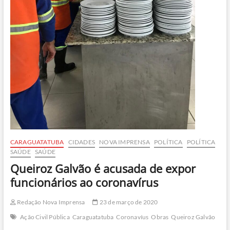
CARAGUATATUBA
CIDADES
NOVA IMPRENSA
POLÍTICA
POLÍTICA
SAÚDE
SAÚDE
Queiroz Galvão é acusada de expor
funcionários ao coronavírus
Redação Nova Imprensa
23 de março de 2020
Ação Civil Pública
Caraguatatuba
Coronavíus
Obras
Queiroz Galvão