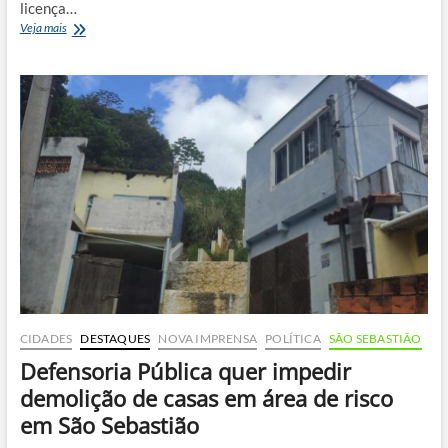
licença…
MPF
Veja mais
aciona
Justiça
para
suspender
licença
do
pré-
sal
e
proteger
Litoral
Norte
CIDADES
DESTAQUES
NOVA IMPRENSA
POLÍTICA
SÃO SEBASTIÃO
Defensoria Pública quer impedir
demolição de casas em área de risco
em São Sebastião