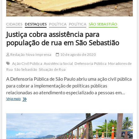
CIDADES
DESTAQUES
POLÍTICA
POLÍTICA
SÃO SEBASTIÃO
Justiça cobra assistência para
população de rua em São Sebastião
Redação Nova Imprensa
10 de agosto de 2020
Ação Civil Pública
Assistência Social
Defensoria Pública
Moradores de
Rua
São Sebastião
Situação de Rua
A Defensoria Pública de São Paulo abriu uma ação civil pública
para cobrar a implementação de políticas públicas
relacionadas ao atendimento especializado a pessoas em…
Justiça
Veja mais
cobra
assistência
para
população
de
rua
em