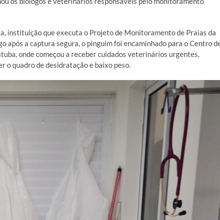
ou os biólogos e veterinários responsáveis pelo monitoramento
uta, instituição que executa o Projeto de Monitoramento de Praias da
go após a captura segura, o pinguim foi encaminhado para o Centro d
tuba, onde começou a receber cuidados veterinários urgentes,
er o quadro de desidratação e baixo peso.